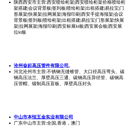
陕西西安市
主营:西安喷绘桁架|西安喷绘桁架价格喷绘桁
架搭建|会议背景板|签到板|喷绘桁架|出租搭建|易拉宝|门
形展架|快展架|拉网展架|海报印刷|西安手提海报架|会议
背景板|签到板|喷绘桁架|出租搭建|易拉宝|门形展架|快展
架|拉网展架|海报印刷|西安标展kt板|西安展会板|西安展
位kt板
沧州奋起高压管件有限公司.
河北沧州市
主营:不锈钢无缝锥管、大口径高压弯头、碳
钢高压法兰、厚壁高压三通、碳钢高压异径管、碳钢高
压管帽、锻制高压盲板、厚壁高压封头
中山市本恒五金实业有限公司
广东中山市
主营:全国,香港，澳门