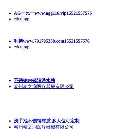
AG一比一www.agg115.vip15521557576
edcujmp
AG一比一www.agg116.vip15521557576
edcujmp
利博www.701795359.com15521557576
edcujmp