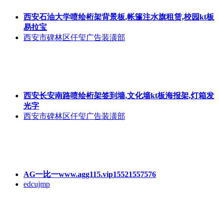
西安标展kt板,展会背景板,西安浐灞展位kt板,展位桁架喷
绘
西安市碑林区仟玺广告装潢部
西安石油大学喷绘桁架背景板,帐篷注水旗租赁,校园kt板
易拉宝
西安市碑林区仟玺广告装潢部
西安长安南路喷绘桁架签到墙,文化墙kt板海报架,灯箱发
光字
西安市碑林区仟玺广告装潢部