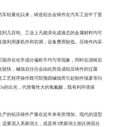
车轻量化以来，铸造铝合金铸件在汽车工业中了普
到几百吨。工业上凡能溶化成液态的金属材料均可
直接利用废机件和切屑，设备费用较低。压铸件内采
能存在化学成分偏析不均匀等现象，同时在浇铸后
比较快，碱蚀后往往会由此而造成铝压铸件的过腐
此工艺程序操作既可防预因碱蚀而引起制件报废等问
3s的出光，代替毒性大的氢氟酸，既有利环境保
产的铝压铸件产量在近年来有所增加。现代的湿型
，适量混入系膨润土，或是将3类膨润土按比例混台