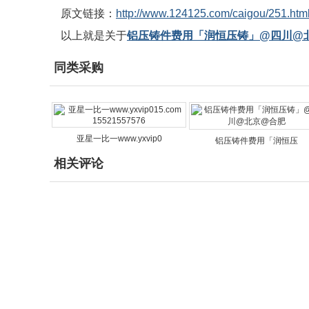
原文链接：
http://www.124125.com/caigou/251.htm
以上就是关于
铝压铸件费用「润恒压铸」@四川@
同类采购
亚星一比一www.yxvip0
铝压铸件费用「润恒压
相关评论