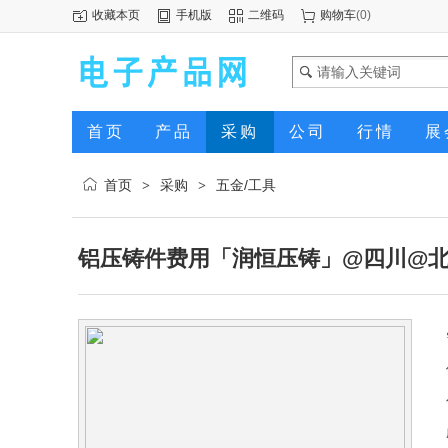
收藏本页
手机版
二维码
购物车
(
0
)
首页
产品
采购
公司
行情
展
首页
采购
五金/工具
>
>
铝压铸件费用「润恒压铸」@四川@