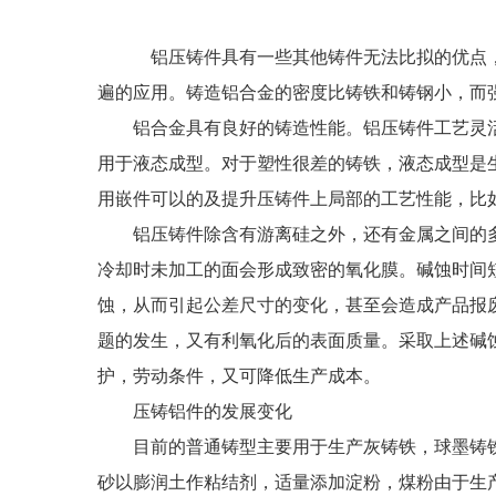
铝压铸件具有一些其他铸件无法比拟的优点，如
遍的应用。铸造铝合金的密度比铸铁和铸钢小，而
铝合金具有良好的铸造性能。铝压铸件工艺灵活
用于液态成型。对于塑性很差的铸铁，液态成型是
用嵌件可以的及提升压铸件上局部的工艺性能，比
铝压铸件除含有游离硅之外，还有金属之间的多
冷却时未加工的面会形成致密的氧化膜。碱蚀时间
蚀，从而引起公差尺寸的变化，甚至会造成产品报
题的发生，又有利氧化后的表面质量。采取上述碱蚀
护，劳动条件，又可降低生产成本。
压铸铝件
的发展变化
目前的普通铸型主要用于生产灰铸铁，球墨铸铁
砂以膨润土作粘结剂，适量添加淀粉，煤粉由于生