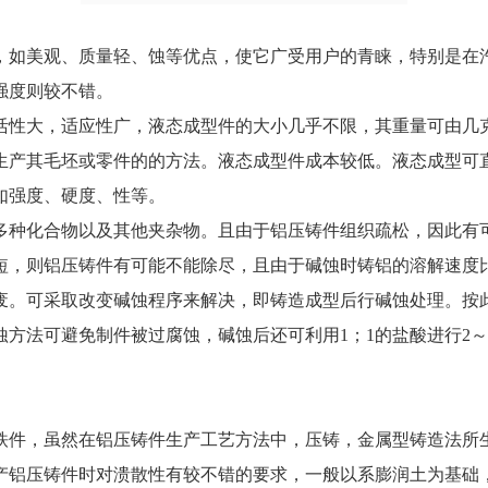
美观、质量轻、蚀等优点，使它广受用户的青睐，特别是在汽
强度则较不错。
性大，适应性广，液态成型件的大小几乎不限，其重量可由几克
生产其毛坯或零件的的方法。液态成型件成本较低。液态成型可
如强度、硬度、性等。
种化合物以及其他夹杂物。且由于铝压铸件组织疏松，因此有可
短，则铝压铸件有可能不能除尽，且由于碱蚀时铸铝的溶解速度
废。可采取改变碱蚀程序来解决，即铸造成型后行碱蚀处理。按
方法可避免制件被过腐蚀，碱蚀后还可利用1；1的盐酸进行2～
件，虽然在铝压铸件生产工艺方法中，压铸，金属型铸造法所生
产铝压铸件时对溃散性有较不错的要求，一般以系膨润土为基础