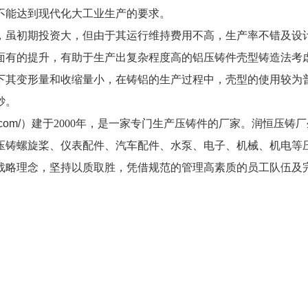
不能达到现代化大工业生产的要求。
，虽初期投资大，但由于其运行维持费用不高，生产率不错及设
面有的提升，有助于生产出复杂程度高的铝压铸件壳型铸造法考
下其变形量和收缩量小，在铸铝的生产过程中，壳型的使用较为
砂。
.com/
）建于2000年，是一家专门生产压铸件的厂家。润恒
压铸厂
压铸螺旋桨
、仪表配件、汽车配件、水泵、电子、机械、机电等
战略理念，坚持以质取胜，凭借规范的管理高素质的员工队伍及