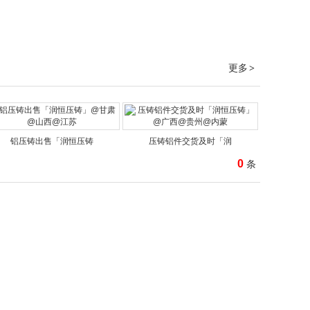
更多
>
铝压铸出售「润恒压铸
压铸铝件交货及时「润
0
条