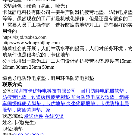
胶垫颜色：绿色（亮面、哑光）
卡优静电科技有限公司主要生产防滑抗疲劳地垫、防静电桌垫
等等、虽然现在的工厂都是机械化操作，但是还是有很多的工
厂需要人员手工操作的，选择防疲劳地垫对工厂是有很好的实
用性的
https://lzjtd.taobao.com
http://www.szlongzhijing.com
随着社会的开展，人们生活水平的提高，人们对任务环境，物
质条件也是很考究的，卡优地垫
公司现推出一款为工厂工人们设计的抗疲劳地垫.厚度有15mm
20mm 30mm 25mm 50mm
绿色导电防静电桌垫，耐用环保防静电脚垫
联系方式
公司:
深圳市卡优静电科技有限公司－耐用防静电屁股软垫，
防疲劳地垫，过道缓解疲劳脚垫 前台防静电屁股软垫，组装
车间缓解疲劳脚垫，卡优地垫 久坐疼屁股垫，卡优防静电屁
股垫，防疲劳脚垫厂家
状态:
离线
发送信件
在线交谈
姓名:卡优(先生)
职位:地垫