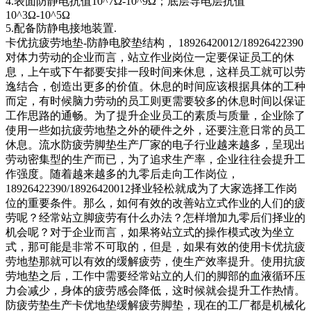
4.表面防静电抗值10^7Ω-10^9Ω；底层导电层抗值
10^3Ω-10^5Ω
5.配备防静电接地装置.
卡优抗疲劳地垫-防静电胶垫结构， 18926420012/18926422390
对体力劳动的企业而言，站立作业岗位一定要保证员工的休
息，上午或下午都要安排一段时间来休息，这样员工就可以劳
逸结合，创造出更多的价值。休息的时间应该根据具体的工种
而定，有时候脑力劳动的员工则更需要较多的休息时间以保证
工作思路的通畅。为了提升企业员工的素质与质量，企业除了
使用一些如抗疲劳地垫之外的硬件之外，还要注意日常的员工
休息。流水防疲劳脚垫生产厂家的电子行业越来越多，呈现出
劳动密集型的生产而已，为了追求生产率，企业往往会提升工
作强度。随着越来越多的九零后走向工作岗位，
18926422390/18926420012择业轻松就成为了大家选择工作岗
位的重要条件。那么，如何有效的改善站立式作业的人们的疲
劳呢？经常站立脚疲劳有什么办法？怎样增加九零后们择业的
机会呢？对于企业而言，如果将站立式的操作模式改为坐立
式，那可能是非常不可取的，但是，如果有效的使用卡优抗疲
劳地垫那就可以有效的缓解疲劳，使生产效率提升。使用抗疲
劳地垫之后，工作中需要经常站立的人们的脚部的血液循环压
力会减少，身体的疲劳感会降低，这时候就会提升工作热情。
防疲劳垫生产卡优地垫缓解疲劳脚垫，现在的工厂都是机械化