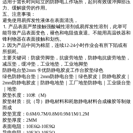
适用于需长时间站立的防静电工作场所，起到有效缓冲脚部压
力、缓解疲劳的作用。
五、注意事项：
避免使用易挥发性液体在表面清洗，
⒈ 产品表面严禁接触强酸碱性溶剂或易挥发性溶剂，此举可
能导致产品表面变色，褪色和电阻值衰退。不能用高温铁器和
锋利物器在表面接触和划伤。
2. 因为产品中间为棉层，连续12-24小时作业会有所下陷或有
所损耗。
主要关键词：防疲劳脚垫，抗疲劳地垫，防静电抗疲劳地垫，
减压垫，缓冲垫，工业地垫，工业地脚垫
防静电台垫2mm 卡优防静电胶皮工作台胶垫绿色
绿色防静电台垫｜2mm防静电台垫｜绿色胶皮｜防静电胶皮｜
2mm防静电胶皮｜防静电地垫｜工厂地垫防静电｜工业级台垫
｜地垫
胶垫长度：10米（M)
胶垫材质：抗（导）静电材料和耗散静电材料合成橡胶等制做
而成
胶垫宽度：0.6M/0.7M/0.8M/0.9M/1M/1.2M
胶垫厚度：2MM
表面电阻：10E6Ω-10E9Ω
导电电阻：10E3Ω-10E5Ω