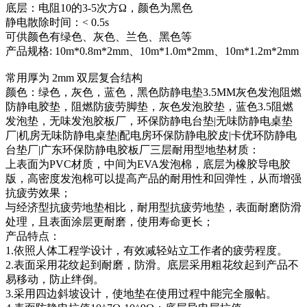
底层：电阻10的3-5次方Ω，颜色为黑色
静电散除时间：< 0.5s
可供颜色有绿色、灰色、兰色、黑色等
产品规格: 10m*0.8m*2mm、10m*1.0m*2mm、10m*1.2m*2mm
常用厚为 2mm 双层复合结构
颜色：绿色，灰色，蓝色，黑色防静电垫3.5MM灰色发泡阻燃
防静电胶垫，阻燃防疲劳脚垫，灰色发泡胶垫，蓝色3.5阻燃
发泡垫，无味发泡胶板厂，环保防静电台垫|无味防静电桌垫
厂|机房无味防静电桌垫|配电房环保防静电胶皮|卡优环防静电
台垫厂|广东环保防静电胶板厂三层耐用型地垫材质：
上表面为PVC材质，中间为EVA发泡棉，底层为橡胶导电胶
版，高密度发泡棉可以提高产品的耐用性和回弹性，从而增强
抗疲劳效果；
与经济型抗疲劳地垫相比，耐用型抗疲劳地垫，表面耐磨防滑
处理，且表面涂层更耐磨，使用寿命更长；
产品特点：
1.依照人体工程学设计，有效减轻站立工作者的疲劳程度。
2.表面采用花纹起到耐磨，防滑。底层采用粗花纹起到产品不
易移动，防止绊倒。
3.采用四边斜坡设计，使地垫在使用过程中能完全服帖。