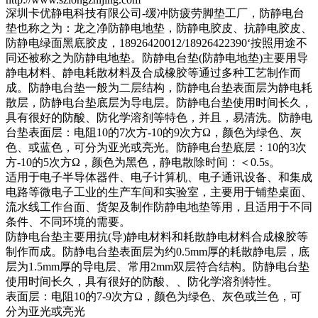
深圳卡优静电科技有限公司-缓冲防疲劳脚垫工厂，防静电台
垫也称之为：龙之净防静电地垫，防静电胶皮、抗静电胶皮、
防静电绿面黑底胶皮，18926420012/18926422390‘按照用途不
同还被称之为防静电地垫。防静电台垫(防静电地垫)主要用导
静电材料、静电耗散材料及合成橡胶等通过多种工艺制作而
成。防静电台垫一般为二层结构，防静电台垫表面层为静电耗
散层，防静电台垫底层为导电层。防静电台垫使用时间长久，
具有很好的防酸、防化学溶剂等特色，并且，易清洗。防静电
台垫表面层：电阻10的7次方-10的9次方Ω，颜色为绿色、灰
色、或蓝色，可分为亚光或亮光。防静电台垫底层：10的3次
方-10的5次方Ω，颜色为黑色，静电散除时间：＜0.5s。
适用于电子半导体器件、电子计算机、电子通讯设备、和集成
电路等微电子工业的生产车间和实验室，主要用于铺垫桌面、
流水线工作台面、货架及制作防静电地垫等用，且适用于不同
条件、不同环境的需要。
防静电台垫主要用抗(导)静电材料和耗散静电材料合成橡胶等
制作而成。防静电台垫表面层为约0.5mm厚的耗散静电层，底
层为1.5mm厚的导电层、常用2mm双层符合结构。防静电台垫
使用时间长久，具有很好的防酸、、防化学溶剂特性。
表面层：电阻10的7-9次方Ω，颜色为绿色、灰色或兰色，可
分为亚光或亮光