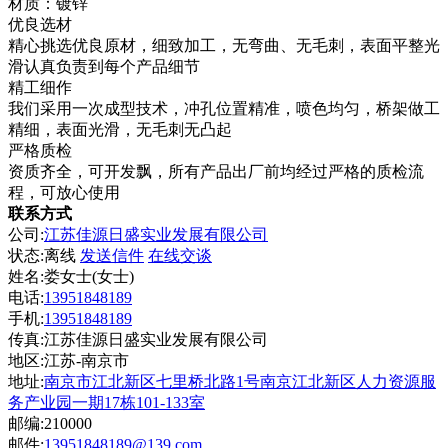
材质：镀锌
优良选材
精心挑选优良原材，细致加工，无弯曲、无毛刺，表面平整光
滑认真负责到每个产品细节
精工细作
我们采用一次成型技术，冲孔位置精准，喷色均匀，桥架做工
精细，表面光滑，无毛刺无凸起
严格质检
资质齐全，可开发飘，所有产品出厂前均经过严格的质检流
程，可放心使用
联系方式
公司:
江苏佳源日盛实业发展有限公司
状态:
离线
发送信件
在线交谈
姓名:娄女士(女士)
电话:
13951848189
手机:
13951848189
传真:江苏佳源日盛实业发展有限公司
地区:江苏-南京市
地址:
南京市江北新区七里桥北路1号南京江北新区人力资源服
务产业园一期17栋101-133室
邮编:210000
邮件:
13951848189@139.com