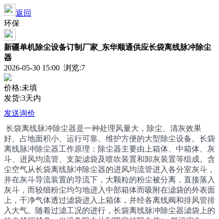
返回
环保
新疆单机除尘设备订制厂家_东华顺通供应长袋离线脉冲除尘
器
2026-05-30 15:00 浏览:
7
价格:未填
发货:3天内
发送询价
长袋离线脉冲除尘器是一种处理风量大，除尘、清灰效果
好、占地面积小、运行可靠、维护方便的大型除尘设备。长袋
离线脉冲除尘器工作原理：除尘器主要由上箱体、中箱体、灰
斗、进风均流管、支架滤袋及喷吹装置和卸灰装置等组成。含
尘空气从长袋离线脉冲除尘器的进风均流管进入各分室灰斗，
并在灰斗导流装置的导流下，大颗粒的粉尘被分离，直接落入
灰斗，而较细粉尘均匀地进入中部箱体而吸附在滤袋的外表面
上，干净气体透过滤袋进入上箱体，并经各离线阀和排风管排
入大气。随着过滤工况的进行，长袋离线脉冲除尘器滤袋上的