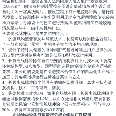
粉尘越积越多，当设备阻力达到限定的阻力值(一般设定为
1500Pa)时，由清灰控制装置按差压设定值或清灰时间设定值
自动关闭一室离线阀后，按设定程序打开电控脉冲阀，进行停
风喷吹，长袋离线脉冲除尘器利用压缩空气瞬间喷吹使滤袋内
压力聚增，将滤袋上的粉尘进行抖落(即使粘细粉尘亦能较地
清灰至灰斗中，由排灰机构排出。
长袋离线脉冲除尘器主要结构特点：
1、的进风均流管和灰斗导流技术，长袋离线脉冲除尘器解决
了一般布袋除尘器常产生的各分室气流不均习的现象。
2、设计了特殊大储量的脉冲阀贮气包既可满足用户提供的高
压(G型)气源时使用亦可满足低压(D型)气源时使用。
3、长袋离线脉冲除尘器在袋笼的结构设计上可按不同工况有
多种结构型式(八角型、圆型等的选择)对袋笼的制造有严格的
要求，本公司的袋笼是在引进技术合作生产的自动化生产线上
加工，其各项指标较行业标准提高50％左右。
4、长袋离线脉冲除尘器具有的簿板型提升阀，离线三状态清
灰机构，技术、工作可靠，清灰。
5、袋笼标准长度为3M，如用户场地有限，长袋离线脉冲除尘
器还可根据需要增长1-2M，从而在处理相同风量时该设备较
其它反吹风除尘器和常规脉冲除尘器占地面积小。可节省30—
50％，设备重量亦能减少40％左右。
布袋除尘设备日常运行分析介绍与广泛应用