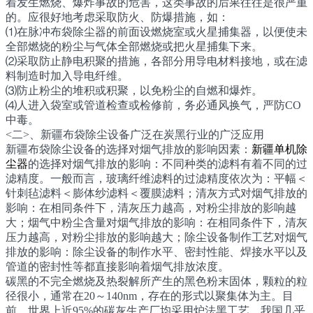
着发生燃烧、爆炸事故的危害，这类事故的后果往往是很严重
的。应很好地考虑采取防火、防爆措施，如：
⑴在脉冲布袋除尘器的前面设燃烧室或火星捕集器，以便使未
全部燃烧的粉尘与气体全部燃烧或把火星捕集下来。
⑵采取防止静电积聚的措施，各部分用导电材料接地，或在滤
料制造时加入导电纤维。
⑶防止粉尘的堆积或积聚，以免粉尘的自燃和爆炸。
⑷人进入袋室或管道检查或检修前，务必通风换气，严防CO
中毒。
<二>、新疆布袋除尘设备广泛在炭黑行业的广泛应用
新疆布袋除尘设备的选择对烟气排放的影响因素：
新疆单机除
尘器
的选择对烟气排放的影响：不同种类的滤料有着不同的过
滤精度。一般而言，玻璃纤维滤料的过滤精度依次为：平幅＜
针刺毡滤料＜膨体纱滤料＜覆膜滤料；清灰方式对烟气排放的
影响：在相同条件下，清灰压力越高，对粉尘排放的影响越
大；烟气中粉尘含量对烟气排放的影响：在相同条件下，清灰
压力越高，对粉尘排放的影响越大；除尘设备制作工艺对烟气
排放的影响：除尘设备的制作水平、密封性能、焊接水平以及
管道的密封性等都直接影响着烟气排放浓度。
碳黑的不完全燃烧及热裂解所产生的黑色粉末固体，颗粒的粒
径很小，通常在20～140nm，存在的形式以聚集体为主。目
前，世界上近95%的碳灰生产厂均采用炉法黑工艺，我国几乎