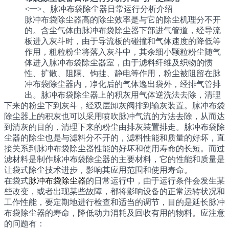
<一>、脉冲布袋除尘器日常运行分析介绍
脉冲布袋除尘器高的除尘效率是与它的除尘机理分不开
的。含尘气体由脉冲布袋除尘器下部进气管道，经导流
板进入灰斗时，由于导流板的碰撞和气体速度的降低等
作用，粗粒粉尘将落入灰斗中，其余细小颗粒粉尘随气
体进入脉冲布袋除尘器室，由于滤料纤维及织物的惯
性、扩散、阻隔、钩挂、静电等作用，粉尘被阻留在脉
冲布袋除尘器内，净化后的气体逸出袋外，经排气管排
出。脉冲布袋除尘器上的积灰用气体逆洗法去除，清理
下来的粉尘下到灰斗，经双层卸灰阀排到输灰装置。脉冲布袋
除尘器上的积灰也可以采用喷吹脉冲气流的方法去除，从而达
到清灰的目的，清理下来的粉尘由排灰装置排走。脉冲布袋除
尘器的除尘也是与滤料分不开的，滤料性能和质量的好坏，直
接关系到脉冲布袋除尘器性能的好坏和使用寿命的长短。而过
滤材料是制作脉冲布袋除尘器的主要材料，它的性能和质量是
让袋式除尘技术进步，影响其应用范围和使用寿命。
在袋式
脉冲布袋除尘器
的日常运行中，由于运行条件会发生某
些改变，或者出现某些故障，都将影响设备的正常运转状况和
工作性能，要定期地进行检查和适当的调节，目的是延长脉冲
布袋除尘器的寿命，降低动力消耗及回收有用的物料。应注意
的问题有：