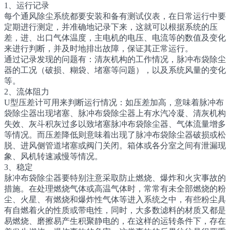
1、运行记录
每个通风除尘系统都要安装和备有测试仪表，在日常运行中要
定期进行测定，并准确地记录下来，这就可以根据系统的压
差，进、出口气体温度，主电机的电压、电流等的数值及变化
来进行判断，并及时地排出故障，保证其正常运行。
通过记录发现的问题有：清灰机构的工作情况，脉冲布袋除尘
器的工况（破损、糊袋、堵塞等问题），以及系统风量的变化
等。
2、流体阻力
U型压差计可用来判断运行情况：如压差加高，意味着脉冲布
袋除尘器出现堵塞、脉冲布袋除尘器上有水汽冷凝、清灰机构
失效、灰斗积灰过多以致堵塞脉冲布袋除尘器、气体流量增多
等情况。而压差降低则意味着出现了脉冲布袋除尘器破损或松
脱、进风侧管道堵塞或阀门关闭。箱体或各分室之间有泄漏现
象、风机转速减慢等情况。
3、稳定
脉冲布袋除尘器要特别注意采取防止燃烧、爆炸和火灾事故的
措施。在处理燃烧气体或高温气体时，常常有未全部燃烧的粉
尘、火星、有燃烧和爆炸性气体等进入系统之中，有些粉尘具
有自燃着火的性质或带电性，同时，大多数滤料的材质又都是
易燃烧、磨擦易产生积聚静电的，在这样的运转条件下，存在