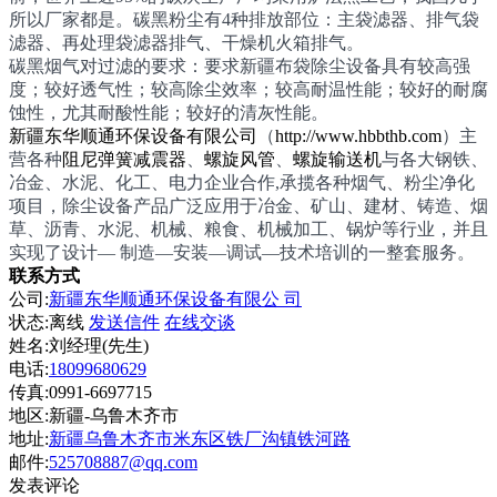
所以厂家都是。碳黑粉尘有4种排放部位：主袋滤器、排气袋
滤器、再处理袋滤器排气、干燥机火箱排气。
碳黑烟气对过滤的要求：要求新疆布袋除尘设备具有较高强
度；较好透气性；较高除尘效率；较高耐温性能；较好的耐腐
蚀性，尤其耐酸性能；较好的清灰性能。
新疆东华顺通环保设备有限公司
（
http://www.hbbthb.com
）主
营各种
阻尼弹簧减震器
、
螺旋风管
、
螺旋输送机
与各大钢铁、
冶金、水泥、化工、电力企业合作,承揽各种烟气、粉尘净化
项目，除尘设备产品广泛应用于冶金、矿山、建材、铸造、烟
草、沥青、水泥、机械、粮食、机械加工、锅炉等行业，并且
实现了设计— 制造—安装—调试—技术培训的一整套服务。
联系方式
公司:
新疆东华顺通环保设备有限公 司
状态:
离线
发送信件
在线交谈
姓名:刘经理(先生)
电话:
18099680629
传真:0991-6697715
地区:新疆-乌鲁木齐市
地址:
新疆乌鲁木齐市米东区铁厂沟镇铁河路
邮件:
525708887@qq.com
发表评论