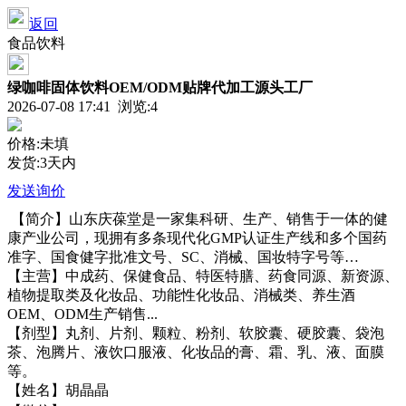
返回
食品饮料
绿咖啡固体饮料OEM/ODM贴牌代加工源头工厂
2026-07-08 17:41 浏览:
4
价格:未填
发货:3天内
发送询价
【简介】山东庆葆堂是一家集科研、生产、销售于一体的健
康产业公司，现拥有多条现代化GMP认证生产线和多个国药
准字、国食健字批准文号、SC、消械、国妆特字号等…
【主营】中成药、保健食品、特医特膳、药食同源、新资源、
植物提取类及化妆品、功能性化妆品、消械类、养生酒
OEM、ODM生产销售...
【剂型】丸剂、片剂、颗粒、粉剂、软胶囊、硬胶囊、袋泡
茶、泡腾片、液饮口服液、化妆品的膏、霜、乳、液、面膜
等。
【姓名】胡晶晶