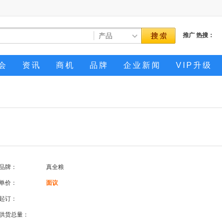
推广
热搜：
会
资讯
商机
品牌
企业新闻
VIP升级
品牌：
真全粮
单价：
面议
起订：
供货总量：