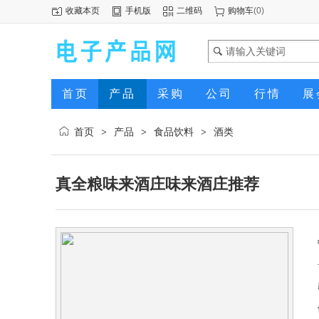
收藏本页
手机版
二维码
购物车
(
0
)
首页
产品
采购
公司
行情
展
首页
产品
食品饮料
酒类
>
>
>
真全粮味来酒庄味来酒庄推荐