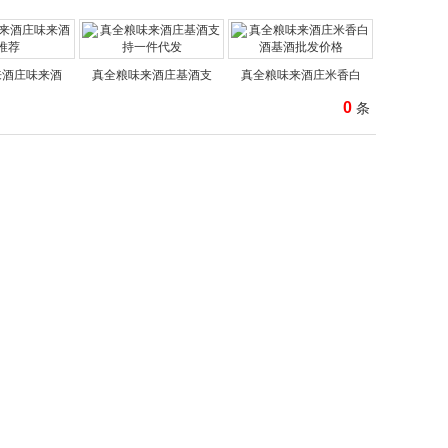
来酒庄味来酒
真全粮味来酒庄基酒支
真全粮味来酒庄米香白
0
条