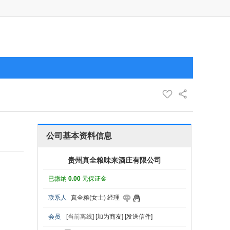
公司基本资料信息
贵州真全粮味来酒庄有限公司
已缴纳
0.00
元保证金
联系人
真全粮(女士) 经理
会员
[
当前离线
]
[加为商友]
[发送信件]