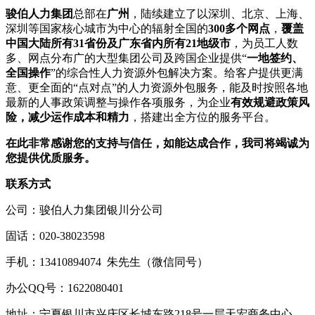
骏伯人力集团
总部在
广州
，陆续建立了以深圳、北京、上海、
深圳等国家核心城市为中心的辐射全国的
300多个网点
，
覆盖
中国大陆所有31省份及广东省内所有21地级市
，为员工人数
多、网点分布广的大型集团公司及跨国企业提供“
一地签约、
全国操作
”的综合性人力资源外包解决方案。给客户提供更满
意、更全面的“点对点”的人力资源外包服务，能及时按照各地
最新的人事政策调整与操作各项服务，为企业
有效规避政策风
险，减少运作成本和精力
，搭建出全方位的服务平台。
在此非常感谢您的支持与信任，如能达成合作，我司将竭诚为
您提供优质服务。
联系方式
公司：骏伯人力集团银川分公司
固话：020-38023598
手机：13410894074 朱先生（微信同号）
办公QQ号：1622080401
地址：宁夏银川市兴庆区长城东路218号一层天宏商务中心