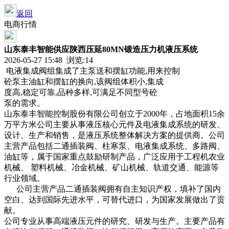
返回
电商行情
山东泰丰智能供应陕西压延80MN锻造压力机液压系统
2026-05-27 15:48 浏览:
14
电液集成阀组集成了主泵送和摆缸功能,用来控制
砼泵主油缸和摆缸的换向,该阀组体积小,集成
度高,稳定可靠,品种多样,可满足不同型号砼
泵的需求。
山东泰丰智能控制股份有限公司创立于2000年，占地面积15余
万平方米公司主要从事液压核心元件及电液集成系统的研发、
设计、生产和销售，是液压系统整体解决方案的提供商。公司
主营产品包括二通插装阀、柱寒泵、电液集成系统、多路阀、
油缸等，属于国家重点鼓励研制产品，广泛应用于工程机农业
机械、 塑料机械、冶金机械、矿山机械、轨道交通、能源等
行业领域。
公司主营产品二通插装阀拥有自主知识产权，填补了国内
空白、达到国际先进水平，可替代进口，为国家发展做出了贡
献。
公司专业从事高端液压元件的研究、研发与生产。主要产品有