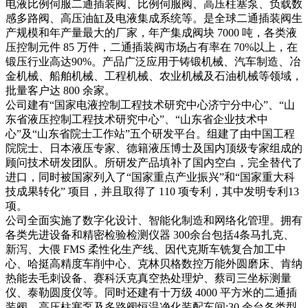
电液比例伺服二通插装阀、比例伺服阀、高压柱塞泵、负载数
感多路阀、高压油缸及电液集成系统等。是全球二通插装阀生
产规模和年产量最大的厂家，年产集成阀块 7000 吨，各类液
压控制元件 85 万件，二通插装阀市场占有率在 70%以上，在
锻压行业高达90%。产品广泛应用于铸锻机械、汽车制造、冶
金机械、船舶机械、工程机械、农业机械及石油机械等领域，
批量客户达 800 余家。
公司建有“国家电液控制工程技术研究中心济宁分中心”、“山
东省液压控制工程技术研究中心”、“山东省企业技术中
心”及“山东省院士工作站”五个研发平台。组建了由中国工程
院院士、日本液压专家、德籍液压博士及国内顶级专家组成的
顾问技术研发团队。所研发产品填补了国内空白，完全替代了
进口，同时被国家列入了“国家重点产业振兴”和“国家重大科
技成果转化” 项目，并且取得了 110 项专利，其中发明专利13
项。
公司全面实施了数字化设计、智能化制造和网络化管理。拥有
各类先进设备和精密检验检测仪器 300余台包括4条马扎克、
新泻、大偎 FMS 柔性化生产线、因代克斯车铣复合加工中
心、哈挺高精度车削中心、克林贝格数控万能外圆磨床、肯纳
热能去毛刺设备、赛科沃克真空热处理炉、蔡司三坐标测量
仪、泰勒圆度仪等。同时还建有十万级 4000 平方米的二通插
装阀、高压柱塞泵及多路阀恒温净化装配车间;30 余台各类型