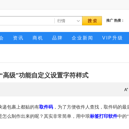
推广
热搜：
会
资讯
商机
品牌
企业新闻
VIP升级
“高级”功能自定义设置字符样式
快递包裹上都贴的有
取件码
，为了方便收件人查找，取件码的最
是怎么制作出来的呢？其实非常简单，用中琅
标签打印软件
中的