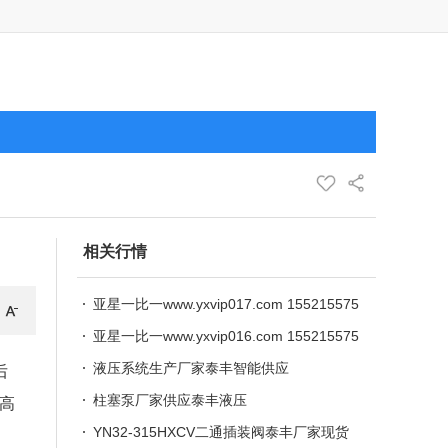
相关行情
亚星一比一www.yxvip017.com 155215575
76
亚星一比一www.yxvip016.com 155215575
76
液压系统生产厂家泰丰智能供应
后
柱塞泵厂家供应泰丰液压
“高
YN32-315HXCV二通插装阀泰丰厂家现货