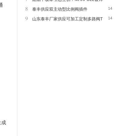
通
8
14
手摇绞车表面热浸镀锌
泰丰供应双主动型比例阀插件
9
14
山东泰丰厂家供应可加工定制多路阀T
RM20
生成