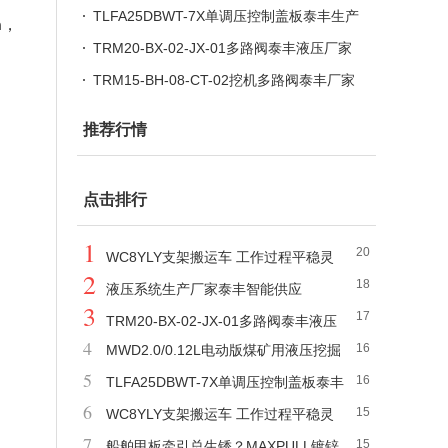
供应
TLFA25DBWT-7X单调压控制盖板泰丰生产
，
m
厂家供应
TRM20-BX-02-JX-01多路阀泰丰液压厂家
加工定制
TRM15-BH-08-CT-02挖机多路阀泰丰厂家
现货供应
推荐行情
点击排行
1
20
WC8YLY支架搬运车 工作过程平稳灵
2
18
活 效率高
液压系统生产厂家泰丰智能供应
3
17
TRM20-BX-02-JX-01多路阀泰丰液压
4
16
MWD2.0/0.12L电动版煤矿用液压挖掘
厂家加工定制
5
16
机 结构紧凑节能高效 操作便捷
TLFA25DBWT-7X单调压控制盖板泰丰
6
15
生产厂家供应
WC8YLY支架搬运车 工作过程平稳灵
7
15
活 效率高
船舶甲板牵引总生锈？MAXPULL镀锌