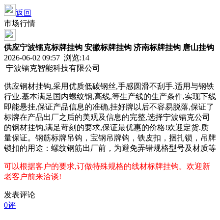
返回
市场行情
供应宁波镭克标牌挂钩 安徽标牌挂钩 济南标牌挂钩 唐山挂钩
2026-06-02 09:57 浏览:
14
宁波镭克智能科技有限公司
供应钢材挂钩
,
采用优质低碳钢丝
,
手感圆滑不刮手
.
适用与钢铁
行业
.
基本满足国内螺纹钢
,
高线
,
等生产线的生产条件
,
实现下线
即能悬挂
,
保证产品信息的准确
,
挂好牌以后不容易脱落
,
保证了
标牌在产品出厂之后的美观及信息的完整
,
选择宁波镭克公司
的钢材挂钩
,
满足苛刻的要求
,
保证最优惠的价格
!
欢迎定货
.
质
量保证。钢筋标牌吊钩，宝钢吊牌钩，铁皮扣，捆扎锁，吊牌
锁扣的用途：螺纹钢筋出厂前，为避免弄错规格型号及材质等
可以根据客户的要求
,
订做特殊规格的线材标牌挂钩。欢迎新
老客户前来洽谈
!
发表评论
0评