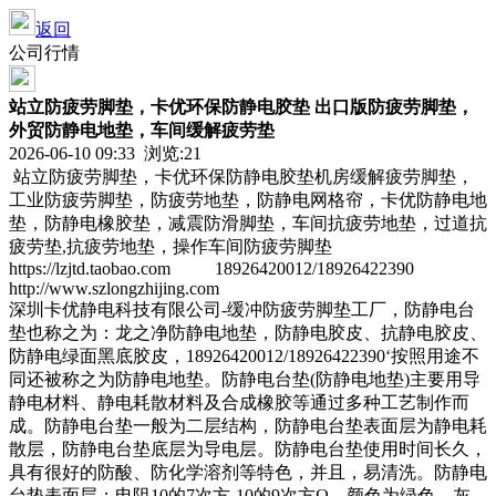
返回
公司行情
站立防疲劳脚垫，卡优环保防静电胶垫 出口版防疲劳脚垫，
外贸防静电地垫，车间缓解疲劳垫
2026-06-10 09:33 浏览:
21
站立防疲劳脚垫，卡优环保防静电胶垫机房缓解疲劳脚垫，
工业防疲劳脚垫，防疲劳地垫，防静电网格帘，卡优防静电地
垫，防静电橡胶垫，减震防滑脚垫，车间抗疲劳地垫，过道抗
疲劳垫,抗疲劳地垫，操作车间防疲劳脚垫
https://lzjtd.taobao.com 18926420012/18926422390
http://www.szlongzhijing.com
深圳卡优静电科技有限公司-缓冲防疲劳脚垫工厂，防静电台
垫也称之为：龙之净防静电地垫，防静电胶皮、抗静电胶皮、
防静电绿面黑底胶皮，18926420012/18926422390‘按照用途不
同还被称之为防静电地垫。防静电台垫(防静电地垫)主要用导
静电材料、静电耗散材料及合成橡胶等通过多种工艺制作而
成。防静电台垫一般为二层结构，防静电台垫表面层为静电耗
散层，防静电台垫底层为导电层。防静电台垫使用时间长久，
具有很好的防酸、防化学溶剂等特色，并且，易清洗。防静电
台垫表面层：电阻10的7次方-10的9次方Ω，颜色为绿色、灰