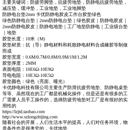
主要关键词：防疲劳脚垫，抗疲劳地垫，防静电抗疲劳地垫，
减压垫，缓冲垫，工业地垫，工业地脚垫
防静电台垫2mm 卡优防静电胶皮工作台胶垫绿色
绿色防静电台垫｜2mm防静电台垫｜绿色胶皮｜防静电胶皮｜
2mm防静电胶皮｜防静电地垫｜工厂地垫防静电｜工业级台垫
｜地垫
胶垫长度：10米（M)
胶垫材质：抗（导）静电材料和耗散静电材料合成橡胶等制做
而成
胶垫宽度：0.6M/0.7M/0.8M/0.9M/1M/1.2M
胶垫厚度：2MM
表面电阻：10E6Ω-10E9Ω
导电电阻：10E3Ω-10E5Ω
胶垫颜色：绿色（亮面、哑光）
卡优静电科技有限公司主要生产防滑抗疲劳地垫、防静电桌垫
等等、虽然现在的工厂都是机械化操作，但是还是有很多的工
厂需要人员手工操作的，选择防疲劳地垫对工厂是有很好的实
用性的
https://lzjtd.taobao.com
http://www.szlongzhijing.com
随着社会的开展，人们生活水平的提高，人们对任务环境，物
质条件也是很考究的，卡优地垫