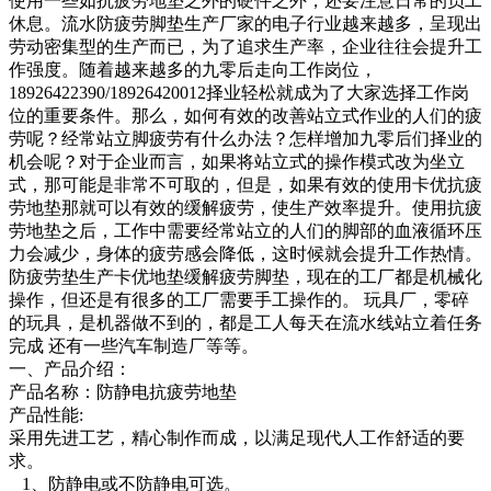
使用一些如抗疲劳地垫之外的硬件之外，还要注意日常的员工
休息。流水防疲劳脚垫生产厂家的电子行业越来越多，呈现出
劳动密集型的生产而已，为了追求生产率，企业往往会提升工
作强度。随着越来越多的九零后走向工作岗位，
18926422390/18926420012择业轻松就成为了大家选择工作岗
位的重要条件。那么，如何有效的改善站立式作业的人们的疲
劳呢？经常站立脚疲劳有什么办法？怎样增加九零后们择业的
机会呢？对于企业而言，如果将站立式的操作模式改为坐立
式，那可能是非常不可取的，但是，如果有效的使用卡优抗疲
劳地垫那就可以有效的缓解疲劳，使生产效率提升。使用抗疲
劳地垫之后，工作中需要经常站立的人们的脚部的血液循环压
力会减少，身体的疲劳感会降低，这时候就会提升工作热情。
防疲劳垫生产卡优地垫缓解疲劳脚垫，现在的工厂都是机械化
操作，但还是有很多的工厂需要手工操作的。 玩具厂，零碎
的玩具，是机器做不到的，都是工人每天在流水线站立着任务
完成 还有一些汽车制造厂等等。
一、产品介绍：
产品名称：防静电抗疲劳地垫
产品性能:
采用先进工艺，精心制作而成，以满足现代人工作舒适的要
求。
1、防静电或不防静电可选。