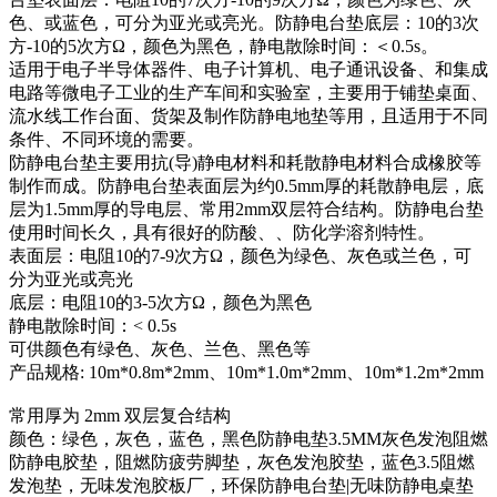
色、或蓝色，可分为亚光或亮光。防静电台垫底层：10的3次
方-10的5次方Ω，颜色为黑色，静电散除时间：＜0.5s。
适用于电子半导体器件、电子计算机、电子通讯设备、和集成
电路等微电子工业的生产车间和实验室，主要用于铺垫桌面、
流水线工作台面、货架及制作防静电地垫等用，且适用于不同
条件、不同环境的需要。
防静电台垫主要用抗(导)静电材料和耗散静电材料合成橡胶等
制作而成。防静电台垫表面层为约0.5mm厚的耗散静电层，底
层为1.5mm厚的导电层、常用2mm双层符合结构。防静电台垫
使用时间长久，具有很好的防酸、、防化学溶剂特性。
表面层：电阻10的7-9次方Ω，颜色为绿色、灰色或兰色，可
分为亚光或亮光
底层：电阻10的3-5次方Ω，颜色为黑色
静电散除时间：< 0.5s
可供颜色有绿色、灰色、兰色、黑色等
产品规格: 10m*0.8m*2mm、10m*1.0m*2mm、10m*1.2m*2mm
常用厚为 2mm 双层复合结构
颜色：绿色，灰色，蓝色，黑色防静电垫3.5MM灰色发泡阻燃
防静电胶垫，阻燃防疲劳脚垫，灰色发泡胶垫，蓝色3.5阻燃
发泡垫，无味发泡胶板厂，环保防静电台垫|无味防静电桌垫