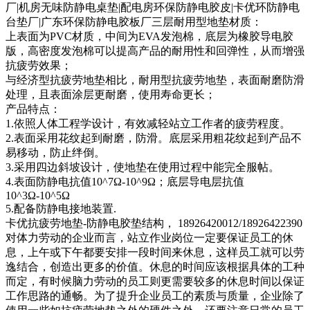
厂|机房无味防静电桌垫|配电房环保防静电胶皮|卡优环防静电
台垫厂|广东环保防静电胶板厂三层耐用型地垫材质：
上表面为PVC材质，中间为EVA发泡棉，底层为橡胶导电胶
版，高密度发泡棉可以提高产品的耐用性和回弹性，从而增强
抗疲劳效果；
与经济型抗疲劳地垫相比，耐用型抗疲劳地垫，表面耐磨防滑
处理，且表面涂层更耐磨，使用寿命更长；
产品特点：
1.依照人体工程学设计，有效减轻站立工作者的疲劳程度。
2.表面采用花纹起到耐磨，防滑。底层采用粗花纹起到产品不
易移动，防止绊倒。
3.采用四边斜坡设计，使地垫在使用过程中能完全服帖。
4.表面防静电抗值10^7Ω-10^9Ω；底层导电层抗值
10^3Ω-10^5Ω
5.配备防静电接地装置.
卡优抗疲劳地垫-防静电胶垫结构， 18926420012/18926422390
对体力劳动的企业而言，站立作业岗位一定要保证员工的休
息，上午或下午都要安排一段时间来休息，这样员工就可以劳
逸结合，创造出更多的价值。休息的时间应该根据具体的工种
而定，有时候脑力劳动的员工则更需要较多的休息时间以保证
工作思路的通畅。为了提升企业员工的素质与质量，企业除了