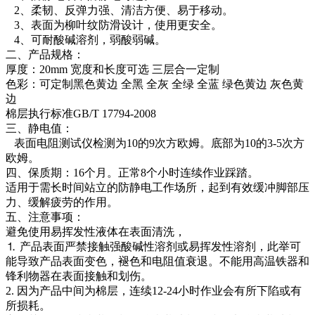
2、柔韧、反弹力强、清洁方便、易于移动。
3、表面为柳叶纹防滑设计，使用更安全。
4、可耐酸碱溶剂，弱酸弱碱。
二、产品规格：
厚度：20mm 宽度和长度可选 三层合一定制
色彩：可定制黑色黄边 全黑 全灰 全绿 全蓝 绿色黄边 灰色黄
边
棉层执行标准GB/T 17794-2008
三、静电值：
表面电阻测试仪检测为10的9次方欧姆。底部为10的3-5次方
欧姆。
四、保质期：16个月。正常8个小时连续作业踩踏。
适用于需长时间站立的防静电工作场所，起到有效缓冲脚部压
力、缓解疲劳的作用。
五、注意事项：
避免使用易挥发性液体在表面清洗，
⒈ 产品表面严禁接触强酸碱性溶剂或易挥发性溶剂，此举可
能导致产品表面变色，褪色和电阻值衰退。不能用高温铁器和
锋利物器在表面接触和划伤。
2. 因为产品中间为棉层，连续12-24小时作业会有所下陷或有
所损耗。