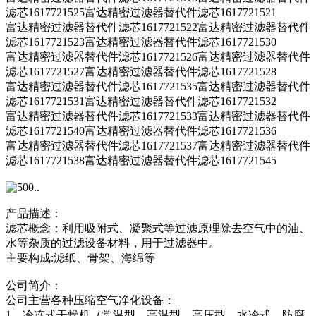
滤芯1617721525富达精密过滤器替代件滤芯1617721521
富达精密过滤器替代件滤芯1617721522富达精密过滤器替代件
滤芯1617721523富达精密过滤器替代件滤芯1617721530
富达精密过滤器替代件滤芯1617721526富达精密过滤器替代件
滤芯1617721527富达精密过滤器替代件滤芯1617721528
富达精密过滤器替代件滤芯1617721535富达精密过滤器替代件
滤芯1617721531富达精密过滤器替代件滤芯1617721532
富达精密过滤器替代件滤芯1617721533富达精密过滤器替代件
滤芯1617721540富达精密过滤器替代件滤芯1617721536
富达精密过滤器替代件滤芯1617721537富达精密过滤器替代件
滤芯1617721538富达精密过滤器替代件滤芯1617721545
产品描述：
滤芯概念：利用吸附式、凝聚式等过滤原理除去空气中的油、
水等杂质的过滤设备材料，用于过滤器中。
主要构成:滤纸、骨架、海绵等
公司简介：
公司主营各种压缩空气净化设备：
1、冷冻式干燥机（常温型、高温型、高压型、水冷式、防腐