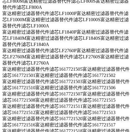
芯LF800M富达精密过滤器替代件滤芯LF800S富达精密过滤器
替代件滤芯LF800A
富达精密过滤器替代件滤芯LF1000P富达精密过滤器替代件滤
芯LF1000M富达精密过滤器替代件滤芯LF1000S富达精密过滤
器替代件滤芯LF1000A
富达精密过滤器替代件滤芯LF1840P富达精密过滤器替代件滤
芯LF1840M富达精密过滤器替代件滤芯LF1840S富达精密过滤
器替代件滤芯LF1840A
富达精密过滤器替代件滤芯LF2760P富达精密过滤器替代件滤
芯LF2760M富达精密过滤器替代件滤芯LF2760S富达精密过滤
器替代件滤芯LF2760A
富达精密过滤器替代件滤芯1617721505富达精密过滤器替代件
滤芯1617721501富达精密过滤器替代件滤芯1617721502
富达精密过滤器替代件滤芯1617721503富达精密过滤器替代件
滤芯1617721510富达精密过滤器替代件滤芯1617721506
富达精密过滤器替代件滤芯1617721507富达精密过滤器替代件
滤芯1617721508富达精密过滤器替代件滤芯1617721515
富达精密过滤器替代件滤芯1617721511富达精密过滤器替代件
滤芯1617721512富达精密过滤器替代件滤芯1617721513
富达精密过滤器替代件滤芯1617721520富达精密过滤器替代件
滤芯1617721516富达精密过滤器替代件滤芯1617721517
富达精密过滤器替代件滤芯1617721518富达精密过滤器替代件