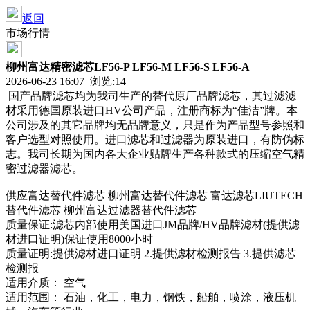
返回
市场行情
柳州富达精密滤芯LF56-P LF56-M LF56-S LF56-A
2026-06-23 16:07 浏览:
14
国产品牌滤芯均为我司生产的替代原厂品牌滤芯，其过滤滤
材采用德国原装进口HV公司产品，注册商标为“佳洁”牌。本
公司涉及的其它品牌均无品牌意义，只是作为产品型号参照和
客户选型对照使用。进口滤芯和过滤器为原装进口，有防伪标
志。我司长期为国内各大企业贴牌生产各种款式的压缩空气精
密过滤器滤芯。
供应富达替代件滤芯 柳州富达替代件滤芯 富达滤芯LIUTECH
替代件滤芯 柳州富达过滤器替代件滤芯
质量保证:滤芯内部使用美国进口JM品牌/HV品牌滤材(提供滤
材进口证明)保证使用8000小时
质量证明:提供滤材进口证明 2.提供滤材检测报告 3.提供滤芯
检测报
适用介质： 空气
适用范围： 石油，化工，电力，钢铁，船舶，喷涂，液压机