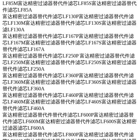
LF85M富达精密过滤器替代件滤芯LF85S富达精密过滤器替代
件滤芯LF85A
富达精密过滤器替代件滤芯LF130P富达精密过滤器替代件滤
芯LF130M富达精密过滤器替代件滤芯LF130S富达精密过滤器
滤LF130A
富达精密过滤器替代件滤芯LF167P富达精密过滤器替代件滤
芯LF167M富达精密过滤器替代件滤芯LF167S富达精密过滤器
替代件滤芯LF167A
富达精密过滤器替代件滤芯LF250P 富达精密过滤器替代件滤
芯LF250M富达精密过滤器替代件滤芯LF250S富达精密过滤器
替代件滤芯LF250A
富达精密过滤器替代件滤芯LF360P富达精密过滤器替代件滤
芯LF360M富达精密过滤器替代件滤芯LF360S富达精密过滤器
替代件滤芯LF360A
富达精密过滤器替代件滤芯LF460P富达精密过滤器替代件滤
芯LF460M富达精密过滤器替代件滤芯LF460S富达精密过滤器
替代件滤芯LF460A
富达精密过滤器替代件替代件滤芯LF600P富达精密过滤器替
代件滤芯LF600M富达精密过滤器替代件滤芯LF600S富达精密
过滤器滤芯LF600A
富达精密过滤器替代件滤芯LF800P富达精密过滤器替代件滤