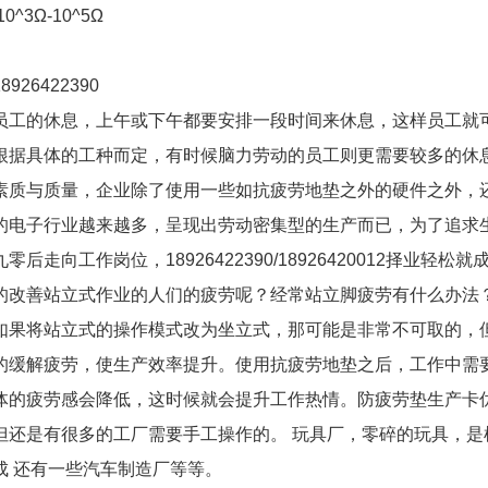
^3Ω-10^5Ω
926422390
员工的休息，上午或下午都要安排一段时间来休息，这样员工就
根据具体的工种而定，有时候脑力劳动的员工则更需要较多的休
素质与质量，企业除了使用一些如抗疲劳地垫之外的硬件之外，
的电子行业越来越多，呈现出劳动密集型的生产而已，为了追求
工作岗位，18926422390/18926420012择业轻松就
的改善站立式作业的人们的疲劳呢？经常站立脚疲劳有什么办法
如果将站立式的操作模式改为坐立式，那可能是非常不可取的，
的缓解疲劳，使生产效率提升。使用抗疲劳地垫之后，工作中需
体的疲劳感会降低，这时候就会提升工作热情。防疲劳垫生产卡
但还是有很多的工厂需要手工操作的。 玩具厂，零碎的玩具，是
成 还有一些汽车制造厂等等。