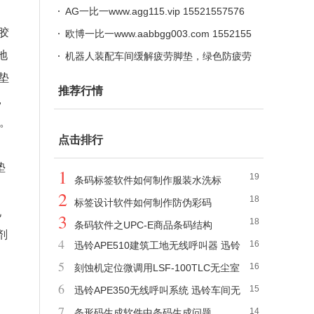
告设计印刷
钢堆银奖牌,西安铜牌授权牌定做,长条牌定
AG一比一www.agg115.vip 15521557576
胶
做
欧博一比一www.aabbgg003.com 1552155
地
7576
机器人装配车间缓解疲劳脚垫，绿色防疲劳
垫
地垫，环保防静电桌垫 环保防静电胶皮，2
推荐行情
，
ＭＭ防静电桌垫
光。
点击排行
垫
1
19
条码标签软件如何制作服装水洗标
2
18
标签设计软件如何制作防伪彩码
电
3
18
条码软件之UPC-E商品条码结构
剂
4
16
迅铃APE510建筑工地无线呼叫器 迅铃
5
16
呼叫器厂家
刻蚀机定位微调用LSF-100TLC无尘室
6
15
带滑台爪式千斤顶
迅铃APE350无线呼叫系统 迅铃车间无
7
14
线呼叫器价格
条形码生成软件中条码生成问题