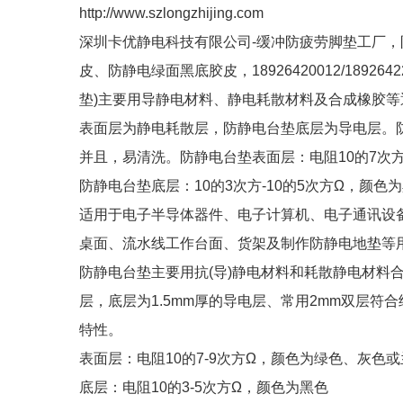
http://www.szlongzhijing.com
深圳卡优静电科技有限公司-缓冲防疲劳脚垫工厂
皮、防静电绿面黑底胶皮，18926420012/189
垫)主要用导静电材料、静电耗散材料及合成橡胶
表面层为静电耗散层，防静电台垫底层为导电层。
并且，易清洗。防静电台垫表面层：电阻10的7次方
防静电台垫底层：10的3次方-10的5次方Ω，颜色为
适用于电子半导体器件、电子计算机、电子通讯设
桌面、流水线工作台面、货架及制作防静电地垫等
防静电台垫主要用抗(导)静电材料和耗散静电材料合
层，底层为1.5mm厚的导电层、常用2mm双层
特性。
表面层：电阻10的7-9次方Ω，颜色为绿色、灰色
底层：电阻10的3-5次方Ω，颜色为黑色