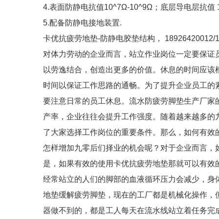
4.表面防静电抗值10^7Ω-10^9Ω；底层导电层抗值 10
5.配备防静电接地装置.
卡优抗疲劳地垫-防静电胶垫结构， 18926420012/18
对体力劳动的企业而言，站立作业岗位一定要保证
以劳逸结合，创造出更多的价值。休息的时间应该
时间以保证工作思路的通畅。为了提升企业员工的
要注意日常的员工休息。流水防疲劳脚垫生产厂家
产率，企业往往会提升工作强度。随着越来越多的九零后走向
了大家选择工作岗位的重要条件。那么，如何有效
怎样增加九零后们择业的机会呢？对于企业而言，
是，如果有效的使用卡优抗疲劳地垫那就可以有效
经常站立的人们的脚部的血液循环压力会减少，身
地垫缓解疲劳脚垫，现在的工厂都是机械化操作，
器做不到的，都是工人每天在流水线站立着任务完