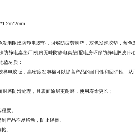
m*1.2m*2mm
色发泡阻燃防静电胶垫，阻燃防疲劳脚垫，灰色发泡胶垫，蓝色3.
味防静电桌垫厂|机房无味防静电桌垫|配电房环保防静电胶皮|卡
地垫材质：
橡胶导电胶版，高密度发泡棉可以提高产品的耐用性和回弹性，从
面耐磨防滑处理，且表面涂层更耐磨，使用寿命更长；
劳程度。
起到产品不易移动，防止绊倒。
服帖。