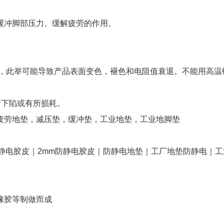
。
缓冲脚部压力、缓解疲劳的作用。
剂，此举可能导致产品表面变色，褪色和电阻值衰退。不能用高温
有所下陷或有所损耗。
疲劳地垫，减压垫，缓冲垫，工业地垫，工业地脚垫
静电胶皮｜2mm防静电胶皮｜防静电地垫｜工厂地垫防静电｜工
橡胶等制做而成