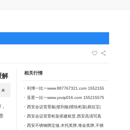
相关行情
缓解
利博一比一www.887767321.com 1552155
7576
亚星一比一www.yxvip016.com 155215575
帘，
76
西安会议背景板|签到板|喷绘桁架|易拉宝|
垫
门形|快展架|拉网展架|丽屏展架|5m道旗租
西安会议背景桁架搭建租赁,西安高清写真
赁|舞台地毯
喷绘,巡回展出,承接各种会议,商场布展,广
西安不锈钢牌定做,木托奖牌,堆金奖牌,不锈