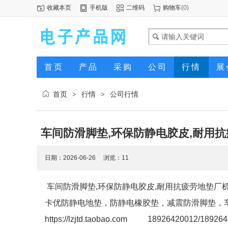
收藏本页
手机版
二维码
购物车
(
0
)
首页
产品
采购
公司
行情
展
首页
行情
公司行情
>
>
车间防滑脚垫,环保防静电胶皮,耐用抗
日期：2026-06-26 浏览：
11
车间防滑脚垫,环保防静电胶皮,耐用抗疲劳地垫厂
卡优防静电地垫，防静电橡胶垫，减震防滑脚垫，
https://lzjtd.taobao.com 18926420012/18926