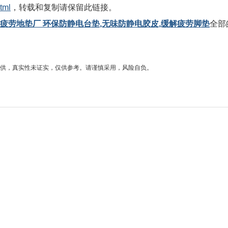
tml
，转载和复制请保留此链接。
抗疲劳地垫厂 环保防静电台垫,无味防静电胶皮,缓解疲劳脚垫
全部
供，真实性未证实，仅供参考。请谨慎采用，风险自负。