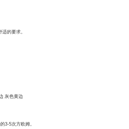
舒适的要求。
边 灰色黄边
的3-5次方欧姆。