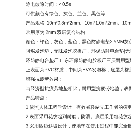
静电散除时间：< 0.5s
可供颜色有绿色、灰色、兰色、黑色等
产品规格: 10m*0.8m*2mm、10m*1.0m*2mm、10
常用厚为 2mm 双层复合结构
颜色：绿色，灰色，蓝色，黑色防静电垫3.5MM灰
阻燃发泡垫，无味发泡胶板厂，环保防静电台垫|无
环防静电台垫厂|广东环保防静电胶板厂三层耐用型
上表面为PVC材质，中间为EVA发泡棉，底层为
增强抗疲劳效果；
与经济型抗疲劳地垫相比，耐用型抗疲劳地垫，表
产品特点：
1.依照人体工程学设计，有效减轻站立工作者的疲
2.表面采用花纹起到耐磨，防滑。底层采用粗花纹
3.采用四边斜坡设计，使地垫在使用过程中能完全