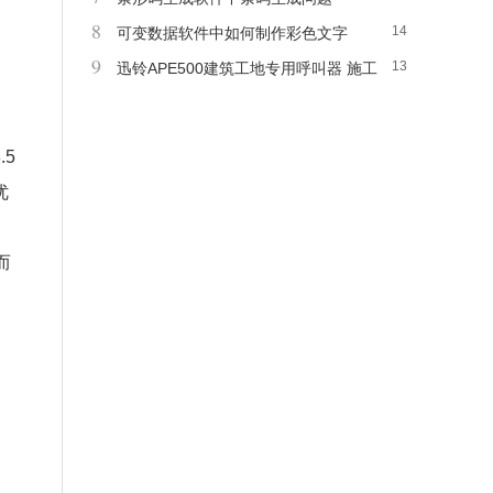
8
14
可变数据软件中如何制作彩色文字
9
13
迅铃APE500建筑工地专用呼叫器 施工
楼层呼叫系统
5
优
而