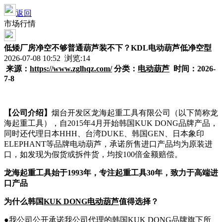
返回
市场行情
低矮厂房净空不够普通葫芦装不下？KDL电动葫芦低净空型
2026-07-08 10:52 浏览:
14
来源：
https://www.zglhqz.com/
分类：
电动葫芦
时间：2026-
7-8
【公司介绍】
烟台开发区龙海起重工具有限公司（以下简称龙
海起重工具），自2015年4月开始韩国KUK DONG品牌产品，
同时还代理日本HHH、台湾DUKE、韩国GEN、日本象印
ELEPHANT等品牌电动葫芦，承诺所售进口产品均为原装进
口，如发现为假货或拆件货，均按100倍金额赔偿。
龙海起重工具始于1993年，专注
起重工具30年
，
致力于
高端
进
口
产品
为什么韩国
KUK DONG电动葫芦
值得选择？
●我公司公开承诺我公司代理的韩国KUK DONG品牌旗下所