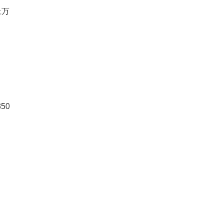
上万
、
50