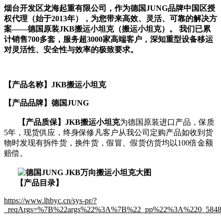
烟台开发区
龙海起重
有限公司
，作为德国JUNG品牌中国区授
权代理（始于2013年），为您带来高效、灵活、可靠的解决方
案——德国原装JKB
搬运小坦克
（
搬运小坦克
）。
我们已累
计销售700多套，服务超3000家高端客户，深知重型设备移运
对灵活性、安全性与效率的极致要求。
【产品名称】
JKB搬运小坦克
【产品品牌
】
德国JUNG
【产品质保】
JKB
搬运小坦克
为德国原装进口产品，保质
5年，现货供应，终身保修凡客户从我公司定购产品如收到货
物时发现有拆件货，换件货，假冒、假货仿货均以100倍金额
赔偿。
【产品目录】
https://www.lhbyc.cn/sys-pr/?
_reqArgs=%7B%22args%22%3A%7B%22_pp%22%3A%220_58