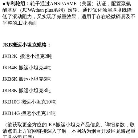
●
专利轮组
：
轮子通过ANSI/ASME（美国）认证，配置聚氨
酯基材（JUWAthan plus系列）滚轮。通过优化涂层厚度既降
低了滚动阻力，又实现了减重效果，适用于存在轻微碎屑及不
平整的工业地面
JKB搬运小坦克规格：
JKB2K 搬运小坦克2吨
JKB4K 搬运小坦克4吨
JKB6K 搬运小坦克6吨
JKB8K 搬运小坦克8吨
JKB10G 搬运小坦克10吨
JKB14G 搬运小坦克14吨
（欲获取更全方位的JKB搬运小坦克产品信息、详细参数，敬
请点击上方官网链接深入了解，本网站为烟台开发区龙海起重
工具公司所属）