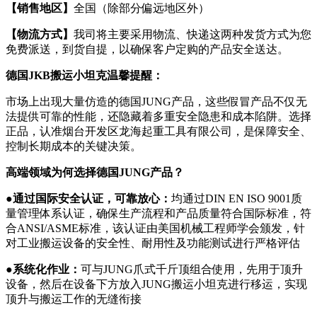
【
销售地区
】
全国（除部分偏远地区外）
【
物流方式
】
我司将主要采用物流、快递这两种发货方式为您
免费派送，到货自提，以确保客户定购的产品安全送达。
德国JKB搬运小坦克
温馨提醒：
市场上出现大量仿造的德国JUNG产品，这些假冒产品不仅无
法提供可靠的性能，还隐藏着多重安全隐患和成本陷阱。选择
正品，认准烟台开发区龙海起重工具有限公司，是保障安全、
控制长期成本的关键决策。
高端领域为何选择德国JUNG
产品
？
●
通过国际安全认证，可靠放心
：
均通过DIN EN ISO 9001质
量管理体系认证，确保生产流程和产品质量符合国际标准，符
合ANSI/ASME标准，该认证由美国机械工程师学会颁发，针
对工业搬运设备的安全性、耐用性及功能测试进行严格评估
●
系统化作业
：
可与JUNG爪式千斤顶组合使用，先用于顶升
设备，然后在设备下方放入JUNG搬运小坦克进行移运，实现
顶升与搬运工作的无缝衔接