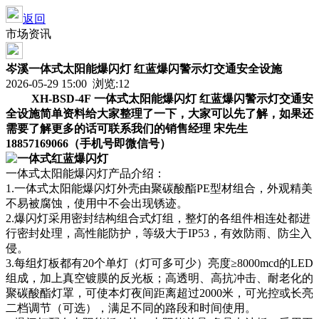
返回
市场资讯
岑溪一体式太阳能爆闪灯 红蓝爆闪警示灯交通安全设施
2026-05-29 15:00 浏览:
12
XH-BSD-4F 一体式太阳能爆闪灯 红蓝爆闪警示灯交通安
全设施简单资料给大家整理了一下，大家可以先了解，如果还
需要了解更多的话可联系我们的销售经理 宋先生
18857169066（手机号即微信号）
一体式太阳能爆闪灯产品介绍：
1.
一体式太阳能爆闪灯外壳由聚碳酸酯PE型材组合，外观精美
不易被腐蚀，使用中不会出现锈迹。
2.
爆闪灯采用密封结构组合式灯组，整灯的各组件相连处都进
行密封处理，高性能防护，等级大于IP53，有效防雨、防尘入
侵。
3.
每组灯板都有20个单灯（灯可多可少）亮度≥8000mcd的LED
组成，加上真空镀膜的反光板；高透明、高抗冲击、耐老化的
聚碳酸酯灯罩，可使本灯夜间距离超过2000米，可光控或长亮
二档调节（可选），满足不同的路段和时间使用。