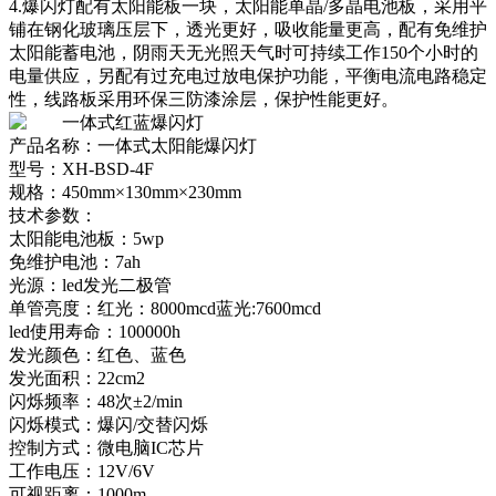
4.
爆闪灯配有太阳能板一块，太阳能单晶/多晶电池板，采用平
铺在钢化玻璃压层下，透光更好，吸收能量更高，配有免维护
太阳能蓄电池，阴雨天无光照天气时可持续工作150个小时的
电量供应，另配有过充电过放电保护功能，平衡电流电路稳定
性，线路板采用环保三防漆涂层，保护性能更好。
产品名称：一体式太阳能爆闪灯
型号：
XH-BSD-4F
规格：
450mm×130mm×230mm
技术参数：
太阳能电池板：
5wp
免维护电池：
7ah
光源：led发光二极管
单管亮度：红光：8000mcd蓝光
:7600mcd
led
使用寿命：
100000h
发光颜色：红色、蓝色
发光面积：
22cm2
闪烁频率：48次
±2/min
闪烁模式：爆闪/交替闪烁
控制方式：微电脑IC芯片
工作电压：
12V/6V
可视距离：
1000m