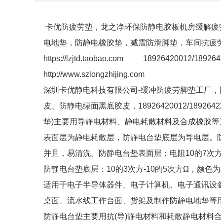
卡优防疲劳垫，龙之净环保防静电胶板机房缓解疲
电地垫，防静电橡胶垫，减震防滑脚垫，车间抗疲
https://lzjtd.taobao.com 18926420012/18926
http://www.szlongzhijing.com
深圳卡优静电科技有限公司-缓冲防疲劳脚垫工厂
皮、防静电绿面黑底胶皮，18926420012/189
垫)主要用导静电材料、静电耗散材料及合成橡胶
表面层为静电耗散层，防静电台垫底层为导电层。
并且，易清洗。防静电台垫表面层：电阻10的7次方
防静电台垫底层：10的3次方-10的5次方Ω，颜色为
适用于电子半导体器件、电子计算机、电子通讯设
桌面、流水线工作台面、货架及制作防静电地垫等
防静电台垫主要用抗(导)静电材料和耗散静电材料合