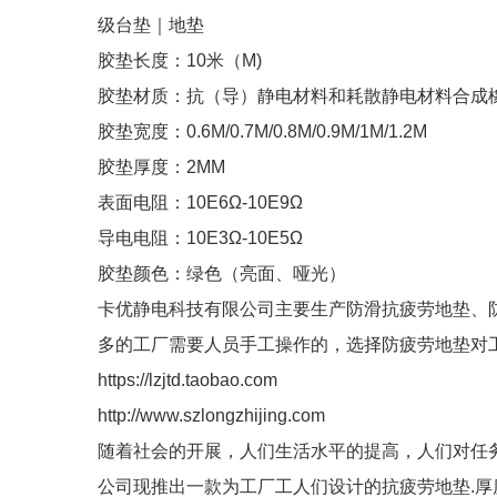
级台垫｜地垫
胶垫长度：10米（M)
胶垫材质：抗（导）静电材料和耗散静电材料合成
胶垫宽度：0.6M/0.7M/0.8M/0.9M/1M/1.2M
胶垫厚度：2MM
表面电阻：10E6Ω-10E9Ω
导电电阻：10E3Ω-10E5Ω
胶垫颜色：绿色（亮面、哑光）
卡优静电科技有限公司主要生产防滑抗疲劳地垫、
多的工厂需要人员手工操作的，选择防疲劳地垫对
https://lzjtd.taobao.com
http://www.szlongzhijing.com
随着社会的开展，人们生活水平的提高，人们对任
公司现推出一款为工厂工人们设计的抗疲劳地垫.厚度有15m