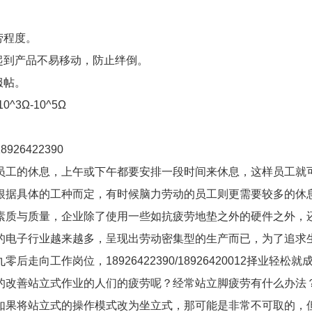
劳程度。
起到产品不易移动，防止绊倒。
服帖。
^3Ω-10^5Ω
926422390
员工的休息，上午或下午都要安排一段时间来休息，这样员工就
根据具体的工种而定，有时候脑力劳动的员工则更需要较多的休
素质与质量，企业除了使用一些如抗疲劳地垫之外的硬件之外，
的电子行业越来越多，呈现出劳动密集型的生产而已，为了追求
工作岗位，18926422390/18926420012择业轻松就
的改善站立式作业的人们的疲劳呢？经常站立脚疲劳有什么办法
如果将站立式的操作模式改为坐立式，那可能是非常不可取的，