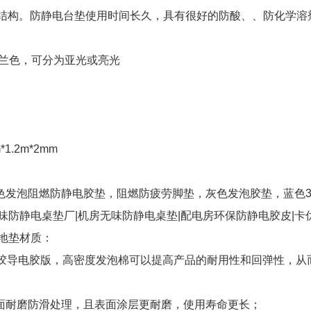
符合结构。防静电台垫使用时间长久，具有很好的防酸、、防化学溶
或兰色，可分为亚光或亮光
m*1.2m*2mm
色发泡阻燃防静电胶垫，阻燃防疲劳脚垫，灰色发泡胶垫，蓝色3.
味防静电桌垫厂|机房无味防静电桌垫|配电房环保防静电胶皮|卡
地垫材质：
橡胶导电胶版，高密度发泡棉可以提高产品的耐用性和回弹性，从
面耐磨防滑处理，且表面涂层更耐磨，使用寿命更长；