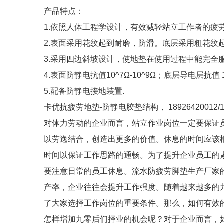
产品特点：
1.依照人体工程学设计，有效减轻站立工作者的疲
2.表面采用花纹起到耐磨，防滑。底层采用粗花纹
3.采用四边斜坡设计，使地垫在使用过程中能完全
4.表面防静电抗值10^7Ω-10^9Ω；底层导电层抗值 10
5.配备防静电接地装置.
卡优抗疲劳地垫-防静电胶垫结构， 18926420012/18
对体力劳动的企业而言，站立作业岗位一定要保证
以劳逸结合，创造出更多的价值。休息的时间应该
时间以保证工作思路的通畅。为了提升企业员工的
要注意日常的员工休息。流水防疲劳脚垫生产厂家
产率，企业往往会提升工作强度。随着越来越多的九零后走向
了大家选择工作岗位的重要条件。那么，如何有效
怎样增加九零后们择业的机会呢？对于企业而言，