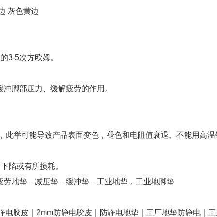
边 灰色黄边
的3-5次方欧姆。
。
缓冲脚部压力、缓解疲劳的作用。
剂，此举可能导致产品表面变色，褪色和电阻值衰退。不能用高温
有所下陷或有所损耗。
疲劳地垫，减压垫，缓冲垫，工业地垫，工业地脚垫
静电胶皮｜2mm防静电胶皮｜防静电地垫｜工厂地垫防静电｜工