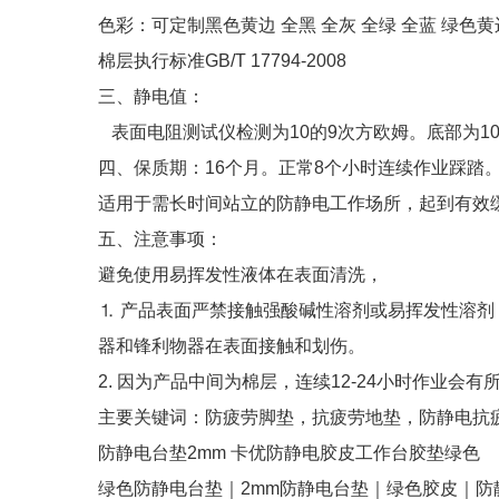
色彩：可定制黑色黄边 全黑 全灰 全绿 全蓝 绿色黄
棉层执行标准GB/T 17794-2008
三、静电值：
表面电阻测试仪检测为10的9次方欧姆。底部为10
四、保质期：16个月。正常8个小时连续作业踩踏
适用于需长时间站立的防静电工作场所，起到有效
五、注意事项：
避免使用易挥发性液体在表面清洗，
⒈ 产品表面严禁接触强酸碱性溶剂或易挥发性溶
器和锋利物器在表面接触和划伤。
2. 因为产品中间为棉层，连续12-24小时作业会
主要关键词：防疲劳脚垫，抗疲劳地垫，防静电抗
防静电台垫2mm 卡优防静电胶皮工作台胶垫绿色
绿色防静电台垫｜2mm防静电台垫｜绿色胶皮｜防