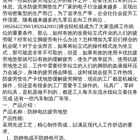
使用一些如抗疲劳地垫之外的硬件之外，还要注意日常的员工
休息。流水防疲劳脚垫生产厂家的电子行业越来越多，呈现出
劳动密集型的生产而已，为了追求生产率，企业往往会提升工
作强度。随着越来越多的九零后走向工作岗位，
18926422390/18926420012择业轻松就成为了大家选择工作岗
位的重要条件。那么，如何有效的改善站立式作业的人们的疲
劳呢？经常站立脚疲劳有什么办法？怎样增加九零后们择业的
机会呢？对于企业而言，如果将站立式的操作模式改为坐立
式，那可能是非常不可取的，但是，如果有效的使用卡优抗疲
劳地垫那就可以有效的缓解疲劳，使生产效率提升。使用抗疲
劳地垫之后，工作中需要经常站立的人们的脚部的血液循环压
力会减少，身体的疲劳感会降低，这时候就会提升工作热情。
防疲劳垫生产卡优地垫缓解疲劳脚垫，现在的工厂都是机械化
操作，但还是有很多的工厂需要手工操作的。 玩具厂，零碎
的玩具，是机器做不到的，都是工人每天在流水线站立着任务
完成 还有一些汽车制造厂等等。
一、产品介绍：
产品名称：防静电抗疲劳地垫
产品性能:
采用先进工艺，精心制作而成，以满足现代人工作舒适的要
求。
1、防静电或不防静电可选。