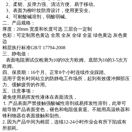
2、柔韧、反弹力强、清洁方便、易于移动。
3、表面为柳叶纹防滑设计，使用更安全。
4、可耐酸碱溶剂，弱酸弱碱。
二、产品规格：
厚度：20mm 宽度和长度可选 三层合一定制
色彩：可定制黑色黄边 全黑 全灰 全绿 全蓝 绿色黄边 灰色黄
边
棉层执行标准GB/T 17794-2008
三、静电值：
表面电阻测试仪检测为10的9次方欧姆。底部为10的3-5次方
欧姆。
四、保质期：16个月。正常8个小时连续作业踩踏。
适用于需长时间站立的防静电工作场所，起到有效缓冲脚部压
力、缓解疲劳的作用。
五、注意事项：
避免使用易挥发性液体在表面清洗，
⒈ 产品表面严禁接触强酸碱性溶剂或易挥发性溶剂，此举可
能导致产品表面变色，褪色和电阻值衰退。不能用高温铁器和
锋利物器在表面接触和划伤。
2. 因为产品中间为棉层，连续12-24小时作业会有所下陷或有
所损耗。