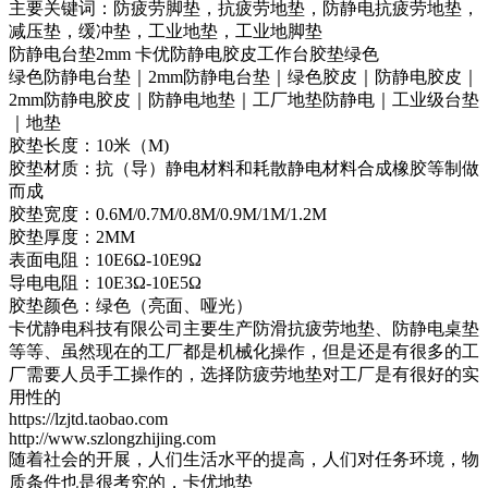
主要关键词：防疲劳脚垫，抗疲劳地垫，防静电抗疲劳地垫，
减压垫，缓冲垫，工业地垫，工业地脚垫
防静电台垫2mm 卡优防静电胶皮工作台胶垫绿色
绿色防静电台垫｜2mm防静电台垫｜绿色胶皮｜防静电胶皮｜
2mm防静电胶皮｜防静电地垫｜工厂地垫防静电｜工业级台垫
｜地垫
胶垫长度：10米（M)
胶垫材质：抗（导）静电材料和耗散静电材料合成橡胶等制做
而成
胶垫宽度：0.6M/0.7M/0.8M/0.9M/1M/1.2M
胶垫厚度：2MM
表面电阻：10E6Ω-10E9Ω
导电电阻：10E3Ω-10E5Ω
胶垫颜色：绿色（亮面、哑光）
卡优静电科技有限公司主要生产防滑抗疲劳地垫、防静电桌垫
等等、虽然现在的工厂都是机械化操作，但是还是有很多的工
厂需要人员手工操作的，选择防疲劳地垫对工厂是有很好的实
用性的
https://lzjtd.taobao.com
http://www.szlongzhijing.com
随着社会的开展，人们生活水平的提高，人们对任务环境，物
质条件也是很考究的，卡优地垫