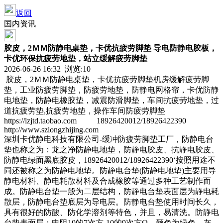
返回
国内资讯
胶皮，2ＭＭ防静电桌垫，卡优抗疲劳脚垫 导电防静电胶板，
卡优环保抗疲劳地垫，站立缓解疲劳脚垫
2026-06-26 16:32 浏览:
10
胶皮，2ＭＭ防静电桌垫，卡优抗疲劳脚垫机房缓解疲劳脚
垫，工业防疲劳脚垫，防疲劳地垫，防静电网格帘，卡优防静
电地垫，防静电橡胶垫，减震防滑脚垫，车间抗疲劳地垫，过
道抗疲劳垫,抗疲劳地垫，操作车间防疲劳脚垫
https://lzjtd.taobao.com 18926420012/18926422390
http://www.szlongzhijing.com
深圳卡优静电科技有限公司-缓冲防疲劳脚垫工厂，防静电台
垫也称之为：龙之净防静电地垫，防静电胶皮、抗静电胶皮、
防静电绿面黑底胶皮，18926420012/18926422390‘按照用途不
同还被称之为防静电地垫。防静电台垫(防静电地垫)主要用导
静电材料、静电耗散材料及合成橡胶等通过多种工艺制作而
成。防静电台垫一般为二层结构，防静电台垫表面层为静电耗
散层，防静电台垫底层为导电层。防静电台垫使用时间长久，
具有很好的防酸、防化学溶剂等特色，并且，易清洗。防静电
台垫表面层：电阻10的7次方-10的9次方Ω，颜色为绿色、灰