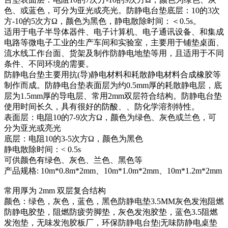
色、或蓝色，可分为亚光或亮光。防静电台垫底层：10的3次
方-10的5次方Ω，颜色为黑色，静电散除时间：＜0.5s。
适用于电子半导体器件、电子计算机、电子通讯设备、和集成
电路等微电子工业的生产车间和实验室，主要用于铺垫桌面、
流水线工作台面、货架及制作防静电地垫等用，且适用于不同
条件、不同环境的需要。
防静电台垫主要用抗(导)静电材料和耗散静电材料合成橡胶等
制作而成。防静电台垫表面层为约0.5mm厚的耗散静电层，底
层为1.5mm厚的导电层、常用2mm双层符合结构。防静电台垫
使用时间长久，具有很好的防酸、、防化学溶剂特性。
表面层：电阻10的7-9次方Ω，颜色为绿色、灰色或兰色，可
分为亚光或亮光
底层：电阻10的3-5次方Ω，颜色为黑色
静电散除时间：< 0.5s
可供颜色有绿色、灰色、兰色、黑色等
产品规格: 10m*0.8m*2mm、10m*1.0m*2mm、10m*1.2m*2mm
常用厚为 2mm 双层复合结构
颜色：绿色，灰色，蓝色，黑色防静电垫3.5MM灰色发泡阻燃
防静电胶垫，阻燃防疲劳脚垫，灰色发泡胶垫，蓝色3.5阻燃
发泡垫，无味发泡胶板厂，环保防静电台垫|无味防静电桌垫