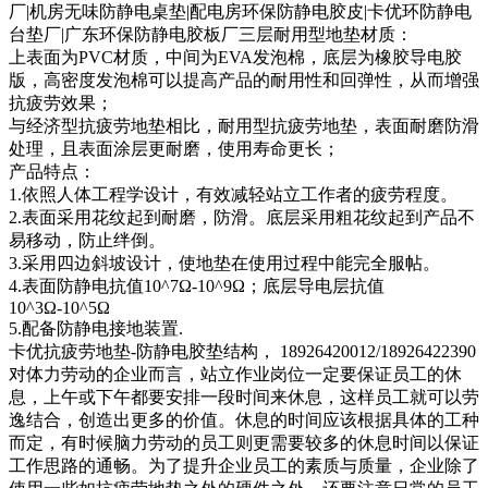
厂|机房无味防静电桌垫|配电房环保防静电胶皮|卡优环防静电
台垫厂|广东环保防静电胶板厂三层耐用型地垫材质：
上表面为PVC材质，中间为EVA发泡棉，底层为橡胶导电胶
版，高密度发泡棉可以提高产品的耐用性和回弹性，从而增强
抗疲劳效果；
与经济型抗疲劳地垫相比，耐用型抗疲劳地垫，表面耐磨防滑
处理，且表面涂层更耐磨，使用寿命更长；
产品特点：
1.依照人体工程学设计，有效减轻站立工作者的疲劳程度。
2.表面采用花纹起到耐磨，防滑。底层采用粗花纹起到产品不
易移动，防止绊倒。
3.采用四边斜坡设计，使地垫在使用过程中能完全服帖。
4.表面防静电抗值10^7Ω-10^9Ω；底层导电层抗值
10^3Ω-10^5Ω
5.配备防静电接地装置.
卡优抗疲劳地垫-防静电胶垫结构， 18926420012/18926422390
对体力劳动的企业而言，站立作业岗位一定要保证员工的休
息，上午或下午都要安排一段时间来休息，这样员工就可以劳
逸结合，创造出更多的价值。休息的时间应该根据具体的工种
而定，有时候脑力劳动的员工则更需要较多的休息时间以保证
工作思路的通畅。为了提升企业员工的素质与质量，企业除了