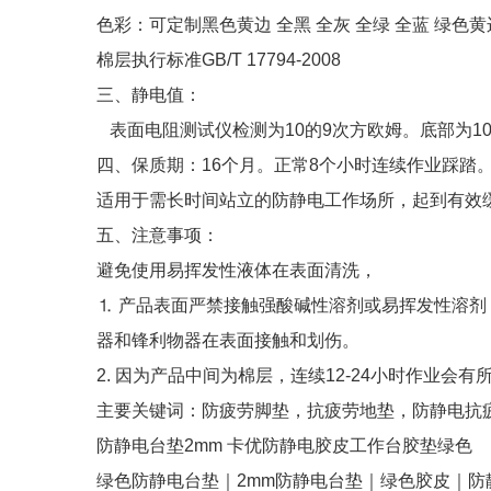
色彩：可定制黑色黄边 全黑 全灰 全绿 全蓝 绿色黄
棉层执行标准GB/T 17794-2008
三、静电值：
表面电阻测试仪检测为10的9次方欧姆。底部为10
四、保质期：16个月。正常8个小时连续作业踩踏
适用于需长时间站立的防静电工作场所，起到有效
五、注意事项：
避免使用易挥发性液体在表面清洗，
⒈ 产品表面严禁接触强酸碱性溶剂或易挥发性溶
器和锋利物器在表面接触和划伤。
2. 因为产品中间为棉层，连续12-24小时作业会
主要关键词：防疲劳脚垫，抗疲劳地垫，防静电抗
防静电台垫2mm 卡优防静电胶皮工作台胶垫绿色
绿色防静电台垫｜2mm防静电台垫｜绿色胶皮｜防