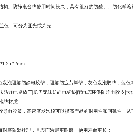
符合结构。防静电台垫使用时间长久，具有很好的防酸、、防化学溶
或兰色，可分为亚光或亮光
m*1.2m*2mm
色发泡阻燃防静电胶垫，阻燃防疲劳脚垫，灰色发泡胶垫，蓝色3.
味防静电桌垫厂|机房无味防静电桌垫|配电房环保防静电胶皮|卡
地垫材质：
橡胶导电胶版，高密度发泡棉可以提高产品的耐用性和回弹性，从
面耐磨防滑处理，且表面涂层更耐磨，使用寿命更长；