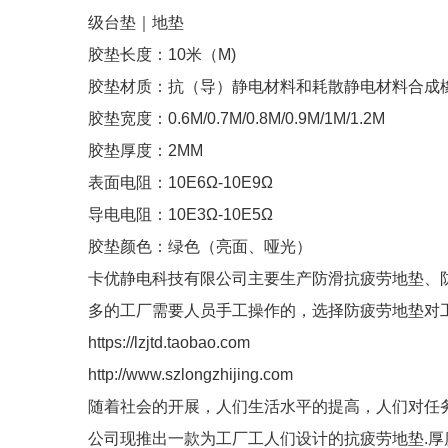
级台垫｜地垫
胶垫长度：10米（M)
胶垫材质：抗（导）静电材料和耗散静电材料合成
胶垫宽度：0.6M/0.7M/0.8M/0.9M/1M/1.2M
胶垫厚度：2MM
表面电阻：10E6Ω-10E9Ω
导电电阻：10E3Ω-10E5Ω
胶垫颜色：绿色（亮面、哑光）
卡优静电科技有限公司主要生产防滑抗疲劳地垫、
多的工厂需要人员手工操作的，选择防疲劳地垫对
https://lzjtd.taobao.com
http://www.szlongzhijing.com
随着社会的开展，人们生活水平的提高，人们对任
公司现推出一款为工厂工人们设计的抗疲劳地垫.厚度有15m