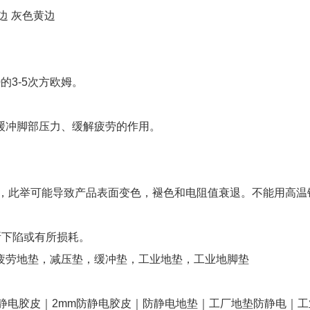
边 灰色黄边
的3-5次方欧姆。
。
缓冲脚部压力、缓解疲劳的作用。
剂，此举可能导致产品表面变色，褪色和电阻值衰退。不能用高温
有所下陷或有所损耗。
疲劳地垫，减压垫，缓冲垫，工业地垫，工业地脚垫
静电胶皮｜2mm防静电胶皮｜防静电地垫｜工厂地垫防静电｜工