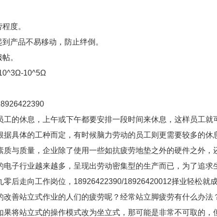
劳程度。
起到产品不易移动，防止绊倒。
服帖。
^3Ω-10^5Ω
926422390
员工的休息，上午或下午都要安排一段时间来休息，这样员工就
根据具体的工种而定，有时候脑力劳动的员工则更需要较多的休
素质与质量，企业除了使用一些如抗疲劳地垫之外的硬件之外，
的电子行业越来越多，呈现出劳动密集型的生产而已，为了追求
工作岗位，18926422390/18926420012择业轻松就
的改善站立式作业的人们的疲劳呢？经常站立脚疲劳有什么办法
如果将站立式的操作模式改为坐立式，那可能是非常不可取的，