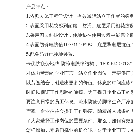
产品特点：
1.依照人体工程学设计，有效减轻站立工作者的疲
2.表面采用花纹起到耐磨，防滑。底层采用粗花纹
3.采用四边斜坡设计，使地垫在使用过程中能完全
4.表面防静电抗值10^7Ω-10^9Ω；底层导电层抗值 10
5.配备防静电接地装置.
卡优抗疲劳地垫-防静电胶垫结构， 18926420012/18
对体力劳动的企业而言，站立作业岗位一定要保证
以劳逸结合，创造出更多的价值。休息的时间应该
时间以保证工作思路的通畅。为了提升企业员工的
要注意日常的员工休息。流水防疲劳脚垫生产厂家
产率，企业往往会提升工作强度。随着越来越多的九零后走向
了大家选择工作岗位的重要条件。那么，如何有效
怎样增加九零后们择业的机会呢？对于企业而言，