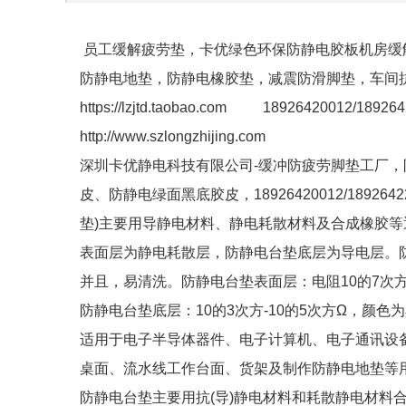
员工缓解疲劳垫，卡优绿色环保防静电胶板机房缓
防静电地垫，防静电橡胶垫，减震防滑脚垫，车间
https://lzjtd.taobao.com 18926420012/18926
http://www.szlongzhijing.com
深圳卡优静电科技有限公司-缓冲防疲劳脚垫工厂
皮、防静电绿面黑底胶皮，18926420012/189
垫)主要用导静电材料、静电耗散材料及合成橡胶
表面层为静电耗散层，防静电台垫底层为导电层。
并且，易清洗。防静电台垫表面层：电阻10的7次方
防静电台垫底层：10的3次方-10的5次方Ω，颜色为
适用于电子半导体器件、电子计算机、电子通讯设
桌面、流水线工作台面、货架及制作防静电地垫等
防静电台垫主要用抗(导)静电材料和耗散静电材料合