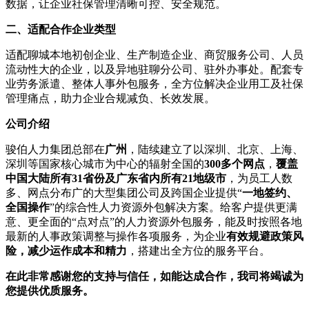
数据，让企业社保管理清晰可控、安全规范。
二、适配合作企业类型
适配聊城本地初创企业、生产制造企业、商贸服务公司、人员
流动性大的企业，以及异地驻聊分公司、驻外办事处。配套专
业劳务派遣、整体人事外包服务，全方位解决企业用工及社保
管理痛点，助力企业合规减负、长效发展。
公司介绍
骏伯人力集团总部在
广州
，陆续建立了以深圳、北京、上海、
深圳等国家核心城市为中心的辐射全国的
300多个网点
，
覆盖
中国大陆所有31省份及广东省内所有21地级市
，为员工人数
多、网点分布广的大型集团公司及跨国企业提供“
一地签约、
全国操作
”的综合性人力资源外包解决方案。给客户提供更满
意、更全面的“点对点”的人力资源外包服务，能及时按照各地
最新的人事政策调整与操作各项服务，为企业
有效规避政策风
险，减少运作成本和精力
，搭建出全方位的服务平台。
在此非常感谢您的支持与信任，如能达成合作，我司将竭诚为
您提供优质服务。