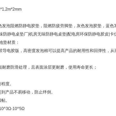
m*1.2m*2mm
色发泡阻燃防静电胶垫，阻燃防疲劳脚垫，灰色发泡胶垫，蓝色3.
味防静电桌垫厂|机房无味防静电桌垫|配电房环保防静电胶皮|卡
地垫材质：
橡胶导电胶版，高密度发泡棉可以提高产品的耐用性和回弹性，从
面耐磨防滑处理，且表面涂层更耐磨，使用寿命更长；
劳程度。
起到产品不易移动，防止绊倒。
服帖。
^3Ω-10^5Ω