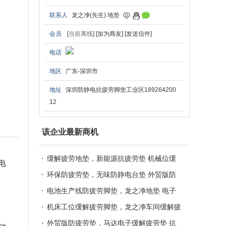
联系人
龙之净(先生) 地垫
会员
[
当前离线
]
[加为商友]
[发送信件]
电话
地区
广东-深圳市
地址
深圳防静电抗疲劳脚垫工业区189264200
12
该企业最新商机
缓解疲劳地垫，新能源抗疲劳垫 机械位缓
电
解疲劳垫，站立防疲劳脚垫，卡优环保防静
环保防疲劳垫，无味防静电台垫 外贸版防
电胶垫
疲劳脚垫，广东环保抗疲劳地垫，环保防静
电池生产线防疲劳脚垫，龙之净地垫 电子
电胶垫
信息缓解疲劳垫，汽车防疲劳脚垫，卡优无
机床工位缓解疲劳脚垫，龙之净车间缓解疲
味防静电防疲劳地垫
劳垫 橡胶生产线抗疲劳地垫，机械厂缓解
外贸版防疲劳垫，马达电子缓解疲劳垫 抗