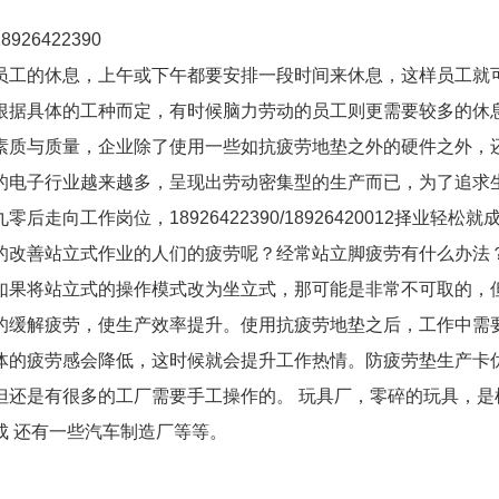
926422390
员工的休息，上午或下午都要安排一段时间来休息，这样员工就
根据具体的工种而定，有时候脑力劳动的员工则更需要较多的休
素质与质量，企业除了使用一些如抗疲劳地垫之外的硬件之外，
的电子行业越来越多，呈现出劳动密集型的生产而已，为了追求
工作岗位，18926422390/18926420012择业轻松就
的改善站立式作业的人们的疲劳呢？经常站立脚疲劳有什么办法
如果将站立式的操作模式改为坐立式，那可能是非常不可取的，
的缓解疲劳，使生产效率提升。使用抗疲劳地垫之后，工作中需
体的疲劳感会降低，这时候就会提升工作热情。防疲劳垫生产卡
但还是有很多的工厂需要手工操作的。 玩具厂，零碎的玩具，是
成 还有一些汽车制造厂等等。