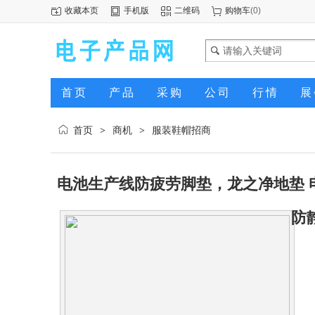
收藏本页
手机版
二维码
购物车
(
0
)
首页
产品
采购
公司
行情
展
首页
商机
服装鞋帽招商
>
>
电池生产线防疲劳脚垫，龙之净地垫
防