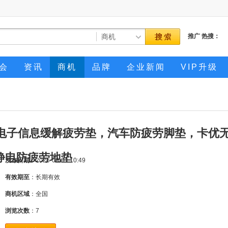
推广
热搜：
会
资讯
商机
品牌
企业新闻
VIP升级
 电子信息缓解疲劳垫，汽车防疲劳脚垫，卡优
静电防疲劳地垫
发布日期
：2026-06-01 10:49
有效期至
：长期有效
商机区域
：全国
浏览次数
：
7