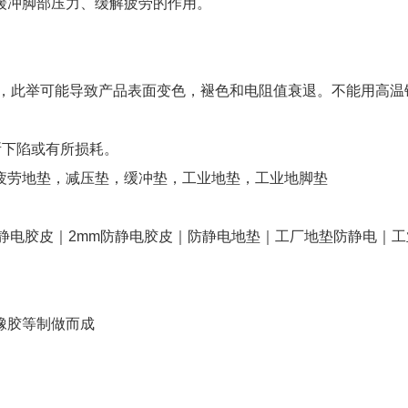
缓冲脚部压力、缓解疲劳的作用。
剂，此举可能导致产品表面变色，褪色和电阻值衰退。不能用高温
有所下陷或有所损耗。
疲劳地垫，减压垫，缓冲垫，工业地垫，工业地脚垫
静电胶皮｜2mm防静电胶皮｜防静电地垫｜工厂地垫防静电｜工
橡胶等制做而成