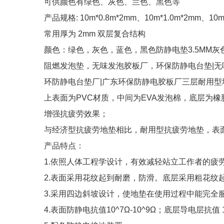
可供颜色有绿色、灰色、兰色、黑色等
产品规格: 10m*0.8m*2mm、10m*1.0m*2mm、10
常用厚为 2mm 双层复合结构
颜色：绿色，灰色，蓝色，黑色防静电垫3.5MM灰
阻燃发泡垫，无味发泡胶板厂，环保防静电台垫|无
环防静电台垫厂|广东环保防静电胶板厂三层耐用型
上表面为PVC材质，中间为EVA发泡棉，底层为
增强抗疲劳效果；
与经济型抗疲劳地垫相比，耐用型抗疲劳地垫，表
产品特点：
1.依照人体工程学设计，有效减轻站立工作者的疲
2.表面采用花纹起到耐磨，防滑。底层采用粗花纹
3.采用四边斜坡设计，使地垫在使用过程中能完全
4.表面防静电抗值10^7Ω-10^9Ω；底层导电层抗值 10