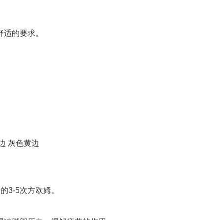
舒适的要求。
边 灰色黄边
的3-5次方欧姆。
。