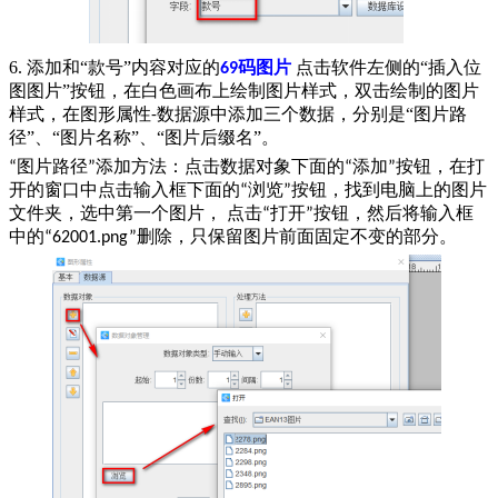
6. 添加和“款号”内容对应的
码图片
点击软件左侧的“插入位
69
图图片”按钮，在白色画布上绘制图片样式，双击绘制的图片
样式，在图形属性
数据源中添加三个数据，分别是“图片路
-
径”、“图片名称”、“图片后缀名”。
图片路径
添加方法：点击数据对象下面的
添加
按钮，在打
“
”
“
”
开的窗口中点击输入框下面的
浏览
按钮，找到电脑上
的图片
“
”
文件夹，选中第一
个图片
，
点击
打开
按钮，然后将输入框
“
”
中的
删除，只保留图片前面固定不变的部分。
“
62001
.png”