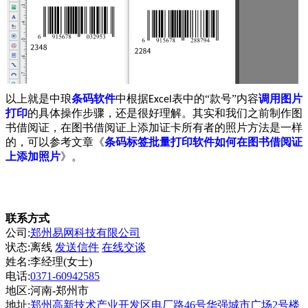
以上就是中琅
条码软件
中根据
表中的“款号”内容
调用图片
Excel
打印
的具体操作步骤，还是很好理解。其实和我们之前制作图
书借阅证，在图书借阅证上添加证卡所有者的照片方法是一样
的，可以参考文章《
条码标签批量打印软件如何在图书借阅证
上添加照片
》。
联系方式
公司:
郑州易网科技有限公司
状态:
离线
发送信件
在线交谈
姓名:李经理(女士)
电话:
0371-60942585
地区:河南-郑州市
地址:
郑州高新技术产业开发区电厂路46号华强城市广场2号楼