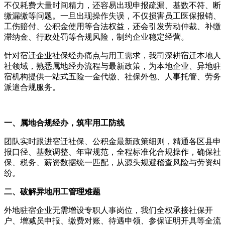
不仅耗费大量时间精力，还容易出现申报疏漏、基数不符、断
缴漏缴等问题。一旦出现操作失误，不仅损害员工医保报销、
工伤赔付、公积金使用等合法权益，还会引发劳动仲裁、补缴
滞纳金、行政处罚等合规风险，制约企业稳定经营。
针对宿迁企业社保经办痛点与用工需求，我司深耕宿迁本地人
社领域，熟悉属地经办流程与最新政策，为本地企业、异地驻
宿机构提供一站式五险一金代缴、社保外包、人事托管、劳务
派遣合规服务。
一、属地合规经办，筑牢用工防线
团队实时跟进宿迁社保、公积金最新政策细则，精通各区县申
报口径、基数调整、年审规范，全程标准化合规操作，确保社
保、税务、薪资数据统一匹配，从源头规避稽查风险与劳资纠
纷。
二、破解异地用工管理难题
外地驻宿企业无需增设专职人事岗位，我们全权承接社保开
户、增减员申报、缴费对账、待遇申领、参保证明开具等全流