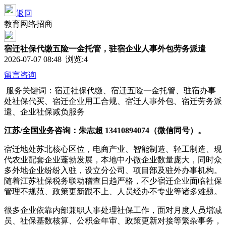
返回
教育网络招商
宿迁社保代缴五险一金托管，驻宿企业人事外包劳务派遣
2026-07-07 08:48 浏览:
4
留言咨询
服务关键词：宿迁社保代缴、宿迁五险一金托管、驻宿办事
处社保代买、宿迁企业用工合规、宿迁人事外包、宿迁劳务派
遣、企业社保减负服务
江苏/全国业务
咨询：朱志超 13410894074（微信同号）。
宿迁地处苏北核心区位，电商产业、智能制造、轻工制造、现
代农业配套企业蓬勃发展，本地中小微企业数量庞大，同时众
多外地企业纷纷入驻，设立分公司、项目部及驻外办事机构。
随着江苏社保税务联动稽查日趋严格，不少宿迁企业面临社保
管理不规范、政策更新跟不上、人员经办不专业等诸多难题。
很多企业依靠内部兼职人事处理社保工作，面对月度人员增减
员、社保基数核算、公积金年审、政策更新对接等繁杂事务，