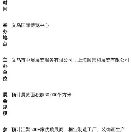
时
间
举
义乌国际博览中心
办
地
点
主
义乌市中展展览服务有限公司，上海顺景和展览有限公司
办
单
位
展
预计展览面积超30,000平方米
会
规
模
参
预计汇聚500+家优质展商，框业制造工厂、装饰画生产