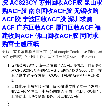
胶 AC823CY 苏州回收ACF胶 昆山求
购ACF胶 南京回收ACF胶 无锡收购
ACF胶 宁波回收ACF胶 深圳求购
ACF 广东回收ACF 厦门回收ACF 福
建收购ACF 佛山回收ACF胶 同时求
购富士感压纸
无锡，有多家机构从事ACF（Anisotropic Co
nductive Film，异
方性导电胶）的回收工作。以下是一些具体的回收机构：
无锡黄页88网
‌：该平台发布了ACF回收信息，特别是针
对CP6920F3型号的ACF胶，回收价格为300元/卷，并
且长期求购库存索尼、COG、TAB的所有型号ACF胶‌
。
1
天能电子山东有限公司
‌：该公司通过搜了网平台发布回
收ACF胶的信息，业务范围覆盖全国，包括无锡地区，
且提供上门现金提货服务。其回收ACF胶