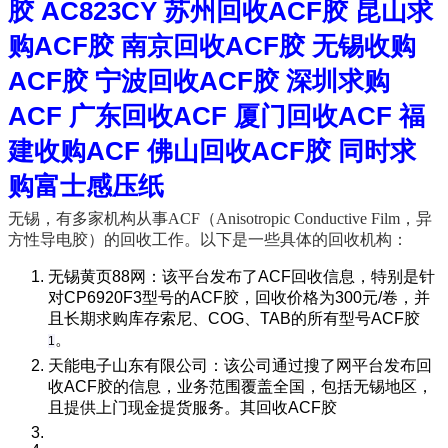
胶 AC823CY 苏州回收ACF胶 昆山求
购ACF胶 南京回收ACF胶 无锡收购
ACF胶 宁波回收ACF胶 深圳求购
ACF 广东回收ACF 厦门回收ACF 福
建收购ACF 佛山回收ACF胶 同时求
购富士感压纸
无锡，有多家机构从事ACF（Anisotropic Co
nductive Film，异
方性导电胶）的回收工作。以下是一些具体的回收机构：
无锡黄页88网
‌：该平台发布了ACF回收信息，特别是针
对CP6920F3型号的ACF胶，回收价格为300元/卷，并
且长期求购库存索尼、COG、TAB的所有型号ACF胶‌
。
1
天能电子山东有限公司
‌：该公司通过搜了网平台发布回
收ACF胶的信息，业务范围覆盖全国，包括无锡地区，
且提供上门现金提货服务。其回收ACF胶