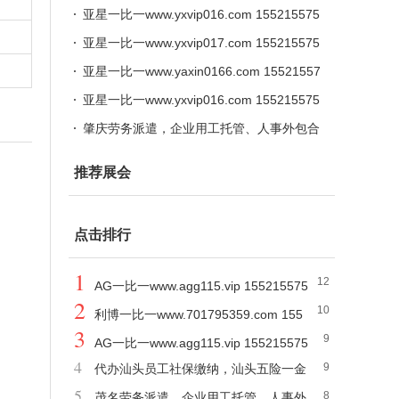
576
亚星一比一www.yxvip016.com 155215575
76
亚星一比一www.yxvip017.com 155215575
76
亚星一比一www.yaxin0166.com 15521557
576
亚星一比一www.yxvip016.com 155215575
76
肇庆劳务派遣，企业用工托管、人事外包合
规服务
推荐展会
点击排行
1
12
AG一比一www.agg115.vip 155215575
2
10
76
利博一比一www.701795359.com 155
3
9
21557576
AG一比一www.agg115.vip 155215575
4
9
代办汕头员工社保缴纳，汕头五险一金
76
5
8
代买，汕头劳务派遣公司
茂名劳务派遣，企业用工托管、人事外