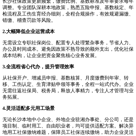
长沙社保政策更新频繁，缴费比例、基数标准及年审要求每年
调整。专业团队深耕本地政策，熟悉五险申报、基数核定、年
检流程及工伤生育经办细则，全程合规操作，有效规避漏缴、
错缴、稽查罚款等风险。
2.
大幅降低企业运营成本
无需设立专职社保岗位、配置专人处理繁杂事务，节省人力、
办公及时间成本。避免因政策不熟导致的额外支出，优化社保
成本结构，让企业把资金聚焦核心业务发展。
3.
全流程省心代办，提升管理效率
从社保开户、增减员申报、基数核算、月度缴费到年审、转
移、工伤认定、生育津贴申领等事务，全程一站式代办。企业
无需往返社保局、税务局，释放人事精力，专注人才管理与业
务拓展。
4.
灵活适配多元用工场景
无论长沙本地中小企业、外地企业驻湘办事处、分公司，还是
项目制、临时用工、自由职业者，均可提供适配方案。解决异
地用工社保缴纳难题，保障员工社保连续缴纳，助力企业灵活