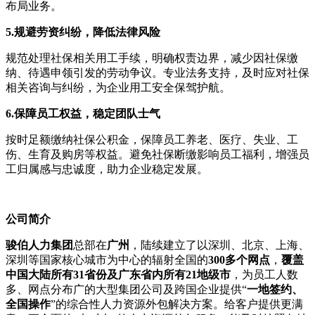
布局业务。
5.
规避劳资纠纷，降低法律风险
规范处理社保相关用工手续，明确权责边界，减少因社保缴
纳、待遇申领引发的劳动争议。专业法务支持，及时应对社保
相关咨询与纠纷，为企业用工安全保驾护航。
6.
保障员工权益，稳定团队士气
按时足额缴纳社保公积金，保障员工养老、医疗、失业、工
伤、生育及购房等权益。避免社保断缴影响员工福利，增强员
工归属感与忠诚度，助力企业稳定发展。
公司
简介
骏伯人力集团
总部在
广州
，陆续建立了以深圳、北京、上海、
深圳等国家核心城市为中心的辐射全国的
300多个网点
，
覆盖
中国大陆所有31省份及广东省内所有21地级市
，为员工人数
多、网点分布广的大型集团公司及跨国企业提供“
一地签约、
全国操作
”的综合性人力资源外包解决方案。给客户提供更满