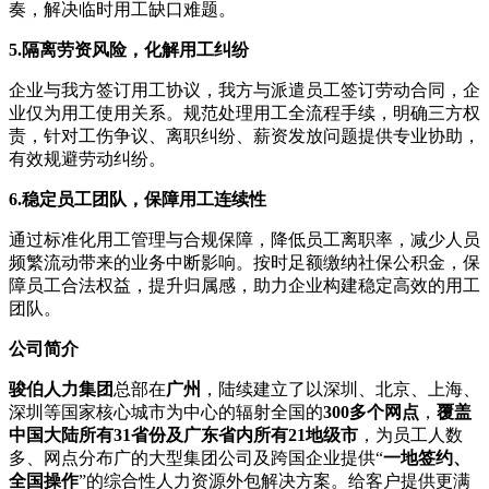
奏，解决临时用工缺口难题。
5.
隔离劳资风险，化解用工纠纷
企业与我方签订用工协议，我方与派遣员工签订劳动合同，企
业仅为用工使用关系。规范处理用工全流程手续，明确三方权
责，针对工伤争议、离职纠纷、薪资发放问题提供专业协助，
有效规避劳动纠纷。
6.
稳定员工团队，保障用工连续性
通过标准化用工管理与合规保障，降低员工离职率，减少人员
频繁流动带来的业务中断影响。按时足额缴纳社保公积金，保
障员工合法权益，提升归属感，助力企业构建稳定高效的用工
团队。
公司
简介
骏伯人力集团
总部在
广州
，陆续建立了以深圳、北京、上海、
深圳等国家核心城市为中心的辐射全国的
300多个网点
，
覆盖
中国大陆所有31省份及广东省内所有21地级市
，为员工人数
多、网点分布广的大型集团公司及跨国企业提供“
一地签约、
全国操作
”的综合性人力资源外包解决方案。给客户提供更满