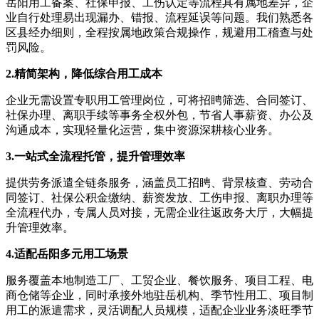
岳阳用工备案、社保申报、工伤认定等流程具有属地差异，企
业自行处理易出现漏办、错报、流程延误等问题。我们熟悉各
区县经办细则，全程按属地政策合规操作，规避用工稽查与处
罚风险。
2.
精简架构，降低综合用工成本
企业无需设置专职用工管理岗位，可将招䀻筛选、合同签订、
社保办理、离职手续等事务全权外包，节省人事薪资、办公及
沟通成本，实现轻量化运营，集中资源深耕核心业务。
3.
一站式全流程托管，提升管理效率
提供劳务派遣全链条服务，涵盖员工招䀻、背景核查、劳动合
同签订、社保公积金缴纳、薪资发放、工伤申报、离职办理等
全流程代办，专属人员对接，无需企业往返政务大厅，大幅提
升管理效率。
4.
适配岳阳多元用工场景
服务覆盖本地制造工厂、工贸企业、餐饮服务、项目工程、电
商仓储等企业，同时承接外地驻岳机构、季节性用工、项目制
用工的派遣需求，灵活调配人员规模，适配企业业务淡旺季节