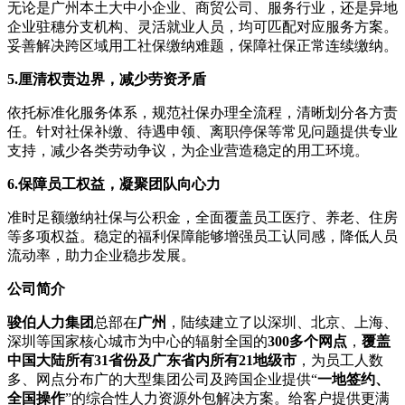
无论是广州本土大中小企业、商贸公司、服务行业，还是异地
企业驻穗分支机构、灵活就业人员，均可匹配对应服务方案。
妥善解决跨区域用工社保缴纳难题，保障社保正常连续缴纳。
5.
厘清权责边界，减少劳资矛盾
依托标准化服务体系，规范社保办理全流程，清晰划分各方责
任。针对社保补缴、待遇申领、离职停保等常见问题提供专业
支持，减少各类劳动争议，为企业营造稳定的用工环境。
6.
保障员工权益，凝聚团队向心力
准时足额缴纳社保与公积金，全面覆盖员工医疗、养老、住房
等多项权益。稳定的福利保障能够增强员工认同感，降低人员
流动率，助力企业稳步发展。
公司
简介
骏伯人力集团
总部在
广州
，陆续建立了以深圳、北京、上海、
深圳等国家核心城市为中心的辐射全国的
300多个网点
，
覆盖
中国大陆所有31省份及广东省内所有21地级市
，为员工人数
多、网点分布广的大型集团公司及跨国企业提供“
一地签约、
全国操作
”的综合性人力资源外包解决方案。给客户提供更满