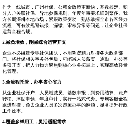
作为一线城市，广州社保、公积金政策更新快，基数核定、积
分入户关联社保、异地参保规则、年度年审要求细则繁多。我
方长期深耕本地市场，紧跟政策变动，熟练掌握全市各区经办
流程，可有效规避错报、漏缴、审核异常等问题，让企业社保
运营全程合规。
2.
减负增效，削减综合运营开支
企业不必组建专职社保团队，不用耗费精力对接各大政务部
门。将社保相关事务外包后，可缩减人员薪资、通勤、办公等
多项开支，把人力物力聚焦到核心业务拓展上，实现高效轻量
化管理。
3.
全流程托管，办事省心省力
从企业社保开户、人员增减员、基数申报，到费用结算、账户
转移、津贴申领、年度审计，实行一站式代办。专属客服全程
跟进对接，免去企业人员多次跑腿办事的麻烦，显著提升行政
工作效率。
4.
覆盖多样用工，灵活适配需求