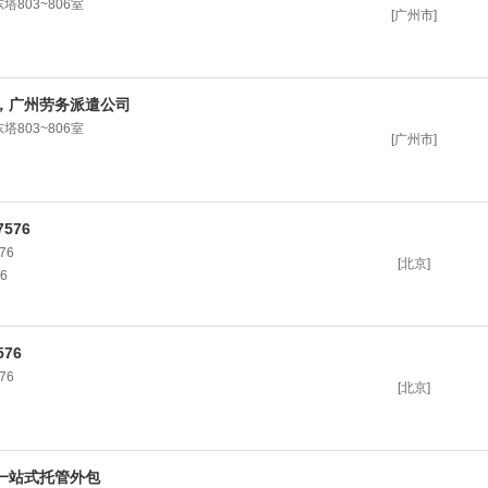
803~806室
[广州市]
，广州劳务派遣公司
803~806室
[广州市]
7576
76
[北京]
6
576
76
[北京]
一站式托管外包