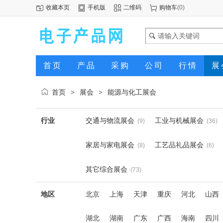
收藏本页
手机版
二维码
购物车
(
0
)
首页
产品
采购
公司
行情
展
首页
展会
能源与化工展会
>
>
行业
交通与物流展会
工业与机械展会
(9)
(36)
家居与家电展会
工艺品礼品展会
(8)
(6)
其它综合展会
(73)
地区
北京
上海
天津
重庆
河北
山西
湖北
湖南
广东
广西
海南
四川