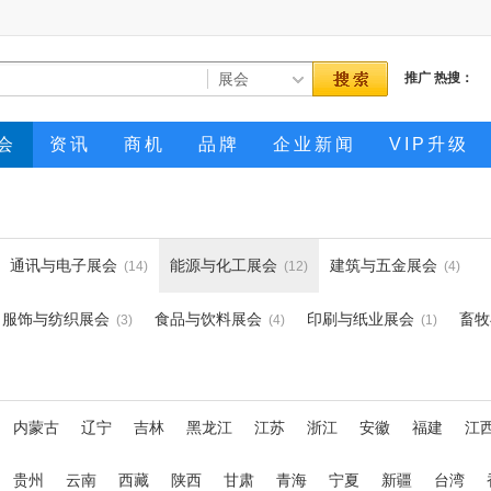
推广
热搜：
会
资讯
商机
品牌
企业新闻
VIP升级
通讯与电子展会
能源与化工展会
建筑与五金展会
(14)
(12)
(4)
服饰与纺织展会
食品与饮料展会
印刷与纸业展会
畜牧
(3)
(4)
(1)
内蒙古
辽宁
吉林
黑龙江
江苏
浙江
安徽
福建
江
贵州
云南
西藏
陕西
甘肃
青海
宁夏
新疆
台湾