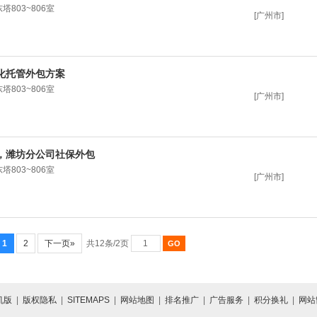
803~806室
[广州市]
化托管外包方案
803~806室
[广州市]
，潍坊分公司社保外包
803~806室
[广州市]
1
2
下一页»
共12条/2页
机版
|
版权隐私
|
SITEMAPS
|
网站地图
|
排名推广
|
广告服务
|
积分换礼
|
网站