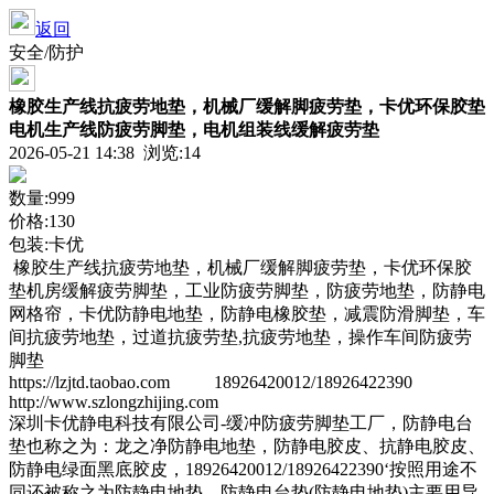
返回
安全/防护
橡胶生产线抗疲劳地垫，机械厂缓解脚疲劳垫，卡优环保胶垫
电机生产线防疲劳脚垫，电机组装线缓解疲劳垫
2026-05-21 14:38 浏览:
14
数量:999
价格:130
包装:卡优
橡胶生产线抗疲劳地垫，机械厂缓解脚疲劳垫，卡优环保胶
垫机房缓解疲劳脚垫，工业防疲劳脚垫，防疲劳地垫，防静电
网格帘，卡优防静电地垫，防静电橡胶垫，减震防滑脚垫，车
间抗疲劳地垫，过道抗疲劳垫,抗疲劳地垫，操作车间防疲劳
脚垫
https://lzjtd.taobao.com 18926420012/18926422390
http://www.szlongzhijing.com
深圳卡优静电科技有限公司-缓冲防疲劳脚垫工厂，防静电台
垫也称之为：龙之净防静电地垫，防静电胶皮、抗静电胶皮、
防静电绿面黑底胶皮，18926420012/18926422390‘按照用途不
同还被称之为防静电地垫。防静电台垫(防静电地垫)主要用导