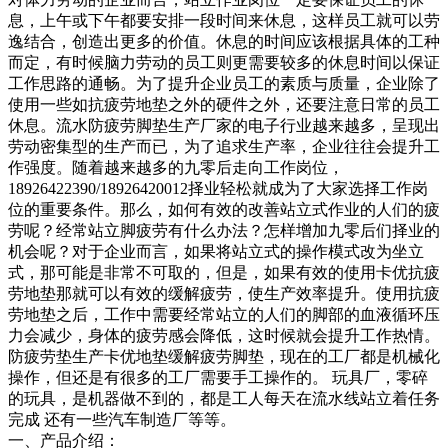
息，上午或下午都要安排一段时间来休息，这样员工就可以劳
逸结合，创造出更多的价值。休息的时间应该根据具体的工种
而定，有时候脑力劳动的员工则更需要较多的休息时间以保证
工作思路的通畅。为了提升企业员工的素质与质量，企业除了
使用一些如抗疲劳地垫之外的硬件之外，还要注意日常的员工
休息。流水防疲劳脚垫生产厂家的电子行业越来越多，呈现出
劳动密集型的生产而已，为了追求生产率，企业往往会提升工
作强度。随着越来越多的九零后走向工作岗位，
18926422390/18926420012择业轻松就成为了大家选择工作岗
位的重要条件。那么，如何有效的改善站立式作业的人们的疲
劳呢？经常站立脚疲劳有什么办法？怎样增加九零后们择业的
机会呢？对于企业而言，如果将站立式的操作模式改为坐立
式，那可能是非常不可取的，但是，如果有效的使用卡优抗疲
劳地垫那就可以有效的缓解疲劳，使生产效率提升。使用抗疲
劳地垫之后，工作中需要经常站立的人们的脚部的血液循环压
力会减少，身体的疲劳感会降低，这时候就会提升工作热情。
防疲劳垫生产卡优地垫缓解疲劳脚垫，现在的工厂都是机械化
操作，但还是有很多的工厂需要手工操作的。 玩具厂，零碎
的玩具，是机器做不到的，都是工人每天在流水线站立着任务
完成 还有一些汽车制造厂等等。
一、产品介绍：