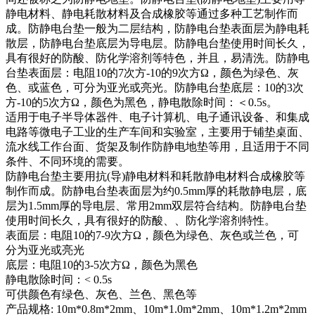
静电材料、静电耗散材料及合成橡胶等通过多种工艺制作而
成。防静电台垫一般为二层结构，防静电台垫表面层为静电耗
散层，防静电台垫底层为导电层。防静电台垫使用时间长久，
具有很好的防酸、防化学溶剂等特色，并且，易清洗。防静电
台垫表面层：电阻10的7次方-10的9次方Ω，颜色为绿色、灰
色、或蓝色，可分为亚光或亮光。防静电台垫底层：10的3次
方-10的5次方Ω，颜色为黑色，静电散除时间：＜0.5s。
适用于电子半导体器件、电子计算机、电子通讯设备、和集成
电路等微电子工业的生产车间和实验室，主要用于铺垫桌面、
流水线工作台面、货架及制作防静电地垫等用，且适用于不同
条件、不同环境的需要。
防静电台垫主要用抗(导)静电材料和耗散静电材料合成橡胶等
制作而成。防静电台垫表面层为约0.5mm厚的耗散静电层，底
层为1.5mm厚的导电层、常用2mm双层符合结构。防静电台垫
使用时间长久，具有很好的防酸、、防化学溶剂特性。
表面层：电阻10的7-9次方Ω，颜色为绿色、灰色或兰色，可
分为亚光或亮光
底层：电阻10的3-5次方Ω，颜色为黑色
静电散除时间：< 0.5s
可供颜色有绿色、灰色、兰色、黑色等
产品规格: 10m*0.8m*2mm、10m*1.0m*2mm、10m*1.2m*2mm