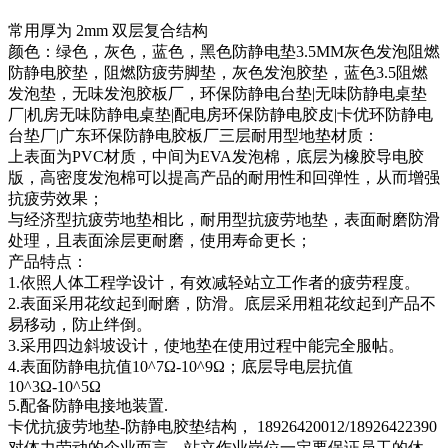
常用厚为 2mm 双层复合结构
颜色：绿色，灰色，蓝色，黑色防静电垫3.5MM灰色发泡阻燃
防静电胶垫，阻燃防疲劳脚垫，灰色发泡胶垫，蓝色3.5阻燃
发泡垫，无味发泡胶板厂，环保防静电台垫|无味防静电桌垫
厂|机房无味防静电桌垫|配电房环保防静电胶皮|卡优环防静电
台垫厂|广东环保防静电胶板厂三层耐用型地垫材质：
上表面为PVC材质，中间为EVA发泡棉，底层为橡胶导电胶
版，高密度发泡棉可以提高产品的耐用性和回弹性，从而增强
抗疲劳效果；
与经济型抗疲劳地垫相比，耐用型抗疲劳地垫，表面耐磨防滑
处理，且表面涂层更耐磨，使用寿命更长；
产品特点：
1.依照人体工程学设计，有效减轻站立工作者的疲劳程度。
2.表面采用花纹起到耐磨，防滑。底层采用粗花纹起到产品不
易移动，防止绊倒。
3.采用四边斜坡设计，使地垫在使用过程中能完全服帖。
4.表面防静电抗值10^7Ω-10^9Ω；底层导电层抗值
10^3Ω-10^5Ω
5.配备防静电接地装置.
卡优抗疲劳地垫-防静电胶垫结构， 18926420012/18926422390
对体力劳动的企业而言，站立作业岗位一定要保证员工的休