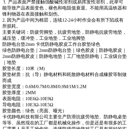
⒈ 产品表面严禁接触强酸碱性溶剂或易挥发性溶剂，此举可
能导致产品表面变色，褪色和电阻值衰退。不能用高温铁器和
锋利物器在表面接触和划伤。
2. 因为产品中间为棉层，连续12-24小时作业会有所下陷或有
所损耗。
主要关键词：防疲劳脚垫，抗疲劳地垫，防静电抗疲劳地垫，
减压垫，缓冲垫，工业地垫，工业地脚垫
防静电台垫2mm 卡优防静电胶皮工作台胶垫绿色
绿色防静电台垫｜2mm防静电台垫｜绿色胶皮｜防静电胶皮｜
2mm防静电胶皮｜防静电地垫｜工厂地垫防静电｜工业级台垫
｜地垫
胶垫长度：10米（M)
胶垫材质：抗（导）静电材料和耗散静电材料合成橡胶等制做
而成
胶垫宽度：0.6M/0.7M/0.8M/0.9M/1M/1.2M
胶垫厚度：2MM
表面电阻：10E6Ω-10E9Ω
导电电阻：10E3Ω-10E5Ω
胶垫颜色：绿色（亮面、哑光）
卡优静电科技有限公司主要生产防滑抗疲劳地垫、防静电桌垫
等等、虽然现在的工厂都是机械化操作，但是还是有很多的工
厂需要人员手工操作的，选择防疲劳地垫对工厂是有很好的实