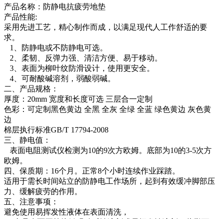
产品名称：防静电抗疲劳地垫
产品性能:
采用先进工艺，精心制作而成，以满足现代人工作舒适的要
求。
1、防静电或不防静电可选。
2、柔韧、反弹力强、清洁方便、易于移动。
3、表面为柳叶纹防滑设计，使用更安全。
4、可耐酸碱溶剂，弱酸弱碱。
二、产品规格：
厚度：20mm 宽度和长度可选 三层合一定制
色彩：可定制黑色黄边 全黑 全灰 全绿 全蓝 绿色黄边 灰色黄
边
棉层执行标准GB/T 17794-2008
三、静电值：
表面电阻测试仪检测为10的9次方欧姆。底部为10的3-5次方
欧姆。
四、保质期：16个月。正常8个小时连续作业踩踏。
适用于需长时间站立的防静电工作场所，起到有效缓冲脚部压
力、缓解疲劳的作用。
五、注意事项：
避免使用易挥发性液体在表面清洗，