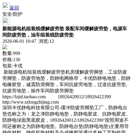
返回
安全/防护
新能源电机组装线缓解疲劳垫 装配车间缓解疲劳垫，电源车
间防疲劳垫，油车组装线防疲劳垫
2026-06-01 10:47 浏览:
12
数量:999
价格:130
包装:卡优
新能源电机组装线缓解疲劳垫机房缓解疲劳脚垫，工业防疲
劳脚垫，防疲劳地垫，防静电网格帘，卡优防静电地垫，防静
电橡胶垫，减震防滑脚垫，车间抗疲劳地垫，过道抗疲劳垫,
抗疲劳地垫，操作车间防疲劳脚垫
https://lzjtd.taobao.com 18926420012/18926422390
http://www.szlongzhijing.com
深圳卡优静电科技有限公司-缓冲防疲劳脚垫工厂，防静电台
垫也称之为：龙之净防静电地垫，防静电胶皮、抗静电胶皮、
防静电绿面黑底胶皮，18926420012/18926422390‘按照用途不
同还被称之为防静电地垫。防静电台垫(防静电地垫)主要用导
静电材料、静电耗散材料及合成橡胶等通过多种工艺制作而