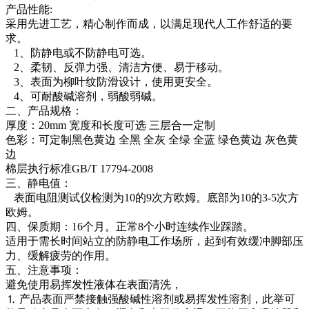
产品性能:
采用先进工艺，精心制作而成，以满足现代人工作舒适的要
求。
1、防静电或不防静电可选。
2、柔韧、反弹力强、清洁方便、易于移动。
3、表面为柳叶纹防滑设计，使用更安全。
4、可耐酸碱溶剂，弱酸弱碱。
二、产品规格：
厚度：20mm 宽度和长度可选 三层合一定制
色彩：可定制黑色黄边 全黑 全灰 全绿 全蓝 绿色黄边 灰色黄
边
棉层执行标准GB/T 17794-2008
三、静电值：
表面电阻测试仪检测为10的9次方欧姆。底部为10的3-5次方
欧姆。
四、保质期：16个月。正常8个小时连续作业踩踏。
适用于需长时间站立的防静电工作场所，起到有效缓冲脚部压
力、缓解疲劳的作用。
五、注意事项：
避免使用易挥发性液体在表面清洗，
⒈ 产品表面严禁接触强酸碱性溶剂或易挥发性溶剂，此举可