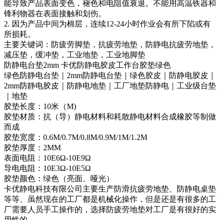
能导致产品表面变色，褪色和电阻值衰退。不能用高温铁器和
锋利物器在表面接触和划伤。
2. 因为产品中间为棉层，连续12-24小时作业会有所下陷或有
所损耗。
主要关键词：防疲劳脚垫，抗疲劳地垫，防静电抗疲劳地垫，
减压垫，缓冲垫，工业地垫，工业地脚垫
防静电台垫2mm 卡优防静电胶皮工作台胶垫绿色
绿色防静电台垫｜2mm防静电台垫｜绿色胶皮｜防静电胶皮｜
2mm防静电胶皮｜防静电地垫｜工厂地垫防静电｜工业级台垫
｜地垫
胶垫长度：10米（M)
胶垫材质：抗（导）静电材料和耗散静电材料合成橡胶等制做
而成
胶垫宽度：0.6M/0.7M/0.8M/0.9M/1M/1.2M
胶垫厚度：2MM
表面电阻：10E6Ω-10E9Ω
导电电阻：10E3Ω-10E5Ω
胶垫颜色：绿色（亮面、哑光）
卡优静电科技有限公司主要生产防滑抗疲劳地垫、防静电桌垫
等等、虽然现在的工厂都是机械化操作，但是还是有很多的工
厂需要人员手工操作的，选择防疲劳地垫对工厂是有很好的实
用性的