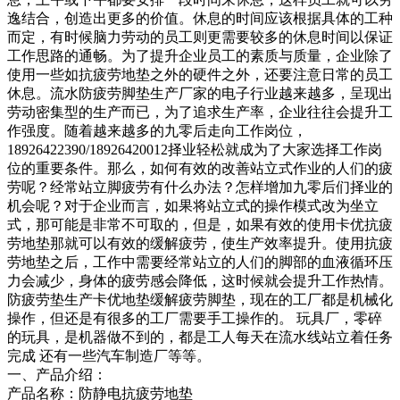
逸结合，创造出更多的价值。休息的时间应该根据具体的工种
而定，有时候脑力劳动的员工则更需要较多的休息时间以保证
工作思路的通畅。为了提升企业员工的素质与质量，企业除了
使用一些如抗疲劳地垫之外的硬件之外，还要注意日常的员工
休息。流水防疲劳脚垫生产厂家的电子行业越来越多，呈现出
劳动密集型的生产而已，为了追求生产率，企业往往会提升工
作强度。随着越来越多的九零后走向工作岗位，
18926422390/18926420012择业轻松就成为了大家选择工作岗
位的重要条件。那么，如何有效的改善站立式作业的人们的疲
劳呢？经常站立脚疲劳有什么办法？怎样增加九零后们择业的
机会呢？对于企业而言，如果将站立式的操作模式改为坐立
式，那可能是非常不可取的，但是，如果有效的使用卡优抗疲
劳地垫那就可以有效的缓解疲劳，使生产效率提升。使用抗疲
劳地垫之后，工作中需要经常站立的人们的脚部的血液循环压
力会减少，身体的疲劳感会降低，这时候就会提升工作热情。
防疲劳垫生产卡优地垫缓解疲劳脚垫，现在的工厂都是机械化
操作，但还是有很多的工厂需要手工操作的。 玩具厂，零碎
的玩具，是机器做不到的，都是工人每天在流水线站立着任务
完成 还有一些汽车制造厂等等。
一、产品介绍：
产品名称：防静电抗疲劳地垫