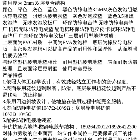
常用厚为 2mm 双层复合结构
颜色：绿色，灰色，蓝色，黑色防静电垫3.5MM灰色发泡阻燃
防静电胶垫，阻燃防疲劳脚垫，灰色发泡胶垫，蓝色3.5阻燃
发泡垫，无味发泡胶板厂，环保防静电台垫|无味防静电桌垫
厂|机房无味防静电桌垫|配电房环保防静电胶皮|卡优环防静电
台垫厂|广东环保防静电胶板厂三层耐用型地垫材质：
上表面为PVC材质，中间为EVA发泡棉，底层为橡胶导电胶
版，高密度发泡棉可以提高产品的耐用性和回弹性，从而增强
抗疲劳效果；
与经济型抗疲劳地垫相比，耐用型抗疲劳地垫，表面耐磨防滑
处理，且表面涂层更耐磨，使用寿命更长；
产品特点：
1.依照人体工程学设计，有效减轻站立工作者的疲劳程度。
2.表面采用花纹起到耐磨，防滑。底层采用粗花纹起到产品不
易移动，防止绊倒。
3.采用四边斜坡设计，使地垫在使用过程中能完全服帖。
4.表面防静电抗值10^7Ω-10^9Ω；底层导电层抗值
10^3Ω-10^5Ω
5.配备防静电接地装置.
卡优抗疲劳地垫-防静电胶垫结构， 18926420012/18926422390
对体力劳动的企业而言，站立作业岗位一定要保证员工的休
息，上午或下午都要安排一段时间来休息，这样员工就可以劳