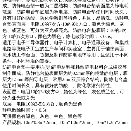
成。防静电台垫一般为二层结构，防静电台垫表面层为静电耗
散层，防静电台垫底层为导电层。防静电台垫使用时间长久，
具有很好的防酸、防化学溶剂等特色，并且，易清洗。防静电
台垫表面层：电阻10的7次方-10的9次方Ω，颜色为绿色、灰
色、或蓝色，可分为亚光或亮光。防静电台垫底层：10的3次
方-10的5次方Ω，颜色为黑色，静电散除时间：＜0.5s。
适用于电子半导体器件、电子计算机、电子通讯设备、和集成
电路等微电子工业的生产车间和实验室，主要用于铺垫桌面、
流水线工作台面、货架及制作防静电地垫等用，且适用于不同
条件、不同环境的需要。
防静电台垫主要用抗(导)静电材料和耗散静电材料合成橡胶等
制作而成。防静电台垫表面层为约0.5mm厚的耗散静电层，底
层为1.5mm厚的导电层、常用2mm双层符合结构。防静电台垫
使用时间长久，具有很好的防酸、、防化学溶剂特性。
表面层：电阻10的7-9次方Ω，颜色为绿色、灰色或兰色，可
分为亚光或亮光
底层：电阻10的3-5次方Ω，颜色为黑色
静电散除时间：< 0.5s
可供颜色有绿色、灰色、兰色、黑色等
产品规格: 10m*0.8m*2mm、10m*1.0m*2mm、10m*1.2m*2mm