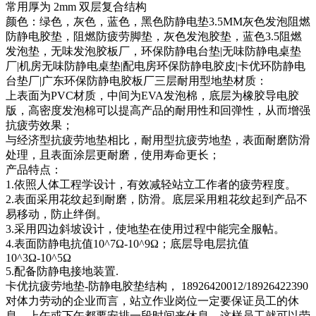
常用厚为 2mm 双层复合结构
颜色：绿色，灰色，蓝色，黑色防静电垫3.5MM灰色发泡阻燃
防静电胶垫，阻燃防疲劳脚垫，灰色发泡胶垫，蓝色3.5阻燃
发泡垫，无味发泡胶板厂，环保防静电台垫|无味防静电桌垫
厂|机房无味防静电桌垫|配电房环保防静电胶皮|卡优环防静电
台垫厂|广东环保防静电胶板厂三层耐用型地垫材质：
上表面为PVC材质，中间为EVA发泡棉，底层为橡胶导电胶
版，高密度发泡棉可以提高产品的耐用性和回弹性，从而增强
抗疲劳效果；
与经济型抗疲劳地垫相比，耐用型抗疲劳地垫，表面耐磨防滑
处理，且表面涂层更耐磨，使用寿命更长；
产品特点：
1.依照人体工程学设计，有效减轻站立工作者的疲劳程度。
2.表面采用花纹起到耐磨，防滑。底层采用粗花纹起到产品不
易移动，防止绊倒。
3.采用四边斜坡设计，使地垫在使用过程中能完全服帖。
4.表面防静电抗值10^7Ω-10^9Ω；底层导电层抗值
10^3Ω-10^5Ω
5.配备防静电接地装置.
卡优抗疲劳地垫-防静电胶垫结构， 18926420012/18926422390
对体力劳动的企业而言，站立作业岗位一定要保证员工的休
息，上午或下午都要安排一段时间来休息，这样员工就可以劳