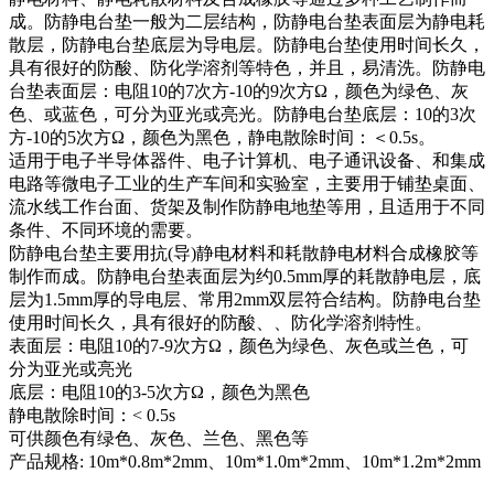
成。防静电台垫一般为二层结构，防静电台垫表面层为静电耗
散层，防静电台垫底层为导电层。防静电台垫使用时间长久，
具有很好的防酸、防化学溶剂等特色，并且，易清洗。防静电
台垫表面层：电阻10的7次方-10的9次方Ω，颜色为绿色、灰
色、或蓝色，可分为亚光或亮光。防静电台垫底层：10的3次
方-10的5次方Ω，颜色为黑色，静电散除时间：＜0.5s。
适用于电子半导体器件、电子计算机、电子通讯设备、和集成
电路等微电子工业的生产车间和实验室，主要用于铺垫桌面、
流水线工作台面、货架及制作防静电地垫等用，且适用于不同
条件、不同环境的需要。
防静电台垫主要用抗(导)静电材料和耗散静电材料合成橡胶等
制作而成。防静电台垫表面层为约0.5mm厚的耗散静电层，底
层为1.5mm厚的导电层、常用2mm双层符合结构。防静电台垫
使用时间长久，具有很好的防酸、、防化学溶剂特性。
表面层：电阻10的7-9次方Ω，颜色为绿色、灰色或兰色，可
分为亚光或亮光
底层：电阻10的3-5次方Ω，颜色为黑色
静电散除时间：< 0.5s
可供颜色有绿色、灰色、兰色、黑色等
产品规格: 10m*0.8m*2mm、10m*1.0m*2mm、10m*1.2m*2mm