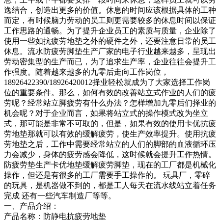
逸结合，创造出更多的价值。休息的时间应该根据具体的工种
而定，有时候脑力劳动的员工则更需要较多的休息时间以保证
工作思路的通畅。为了提升企业员工的素质与质量，企业除了
使用一些如抗疲劳地垫之外的硬件之外，还要注意日常的员工
休息。流水防疲劳脚垫生产厂家的电子行业越来越多，呈现出
劳动密集型的生产而已，为了追求生产率，企业往往会提升工
作强度。随着越来越多的九零后走向工作岗位，
18926422390/18926420012择业轻松就成为了大家选择工作岗
位的重要条件。那么，如何有效的改善站立式作业的人们的疲
劳呢？经常站立脚疲劳有什么办法？怎样增加九零后们择业的
机会呢？对于企业而言，如果将站立式的操作模式改为坐立
式，那可能是非常不可取的，但是，如果有效的使用卡优抗疲
劳地垫那就可以有效的缓解疲劳，使生产效率提升。使用抗疲
劳地垫之后，工作中需要经常站立的人们的脚部的血液循环压
力会减少，身体的疲劳感会降低，这时候就会提升工作热情。
防疲劳垫生产卡优地垫缓解疲劳脚垫，现在的工厂都是机械化
操作，但还是有很多的工厂需要手工操作的。 玩具厂，零碎
的玩具，是机器做不到的，都是工人每天在流水线站立着任务
完成 还有一些汽车制造厂等等。
一、产品介绍：
产品名称：防静电抗疲劳地垫