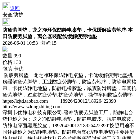
返回
安全/防护
防疲劳脚垫，龙之净环保防静电桌垫，卡优缓解疲劳地垫 本
田防疲劳脚垫，离合器装配线缓解疲劳地垫
2026-06-01 10:53 浏览:
15
数量:999
价格:130
包装:卡优
防疲劳脚垫，龙之净环保防静电桌垫，卡优缓解疲劳地垫机
房缓解疲劳脚垫，工业防疲劳脚垫，防疲劳地垫，防静电网格
帘，卡优防静电地垫，防静电橡胶垫，减震防滑脚垫，车间抗
疲劳地垫，过道抗疲劳垫,抗疲劳地垫，操作车间防疲劳脚垫
https://lzjtd.taobao.com 18926420012/18926422390
http://www.szlongzhijing.com
深圳卡优静电科技有限公司-缓冲防疲劳脚垫工厂，防静电台
垫也称之为：龙之净防静电地垫，防静电胶皮、抗静电胶皮、
防静电绿面黑底胶皮，18926420012/18926422390‘按照用途不
同还被称之为防静电地垫。防静电台垫(防静电地垫)主要用导
静电材料、静电耗散材料及合成橡胶等通过多种工艺制作而