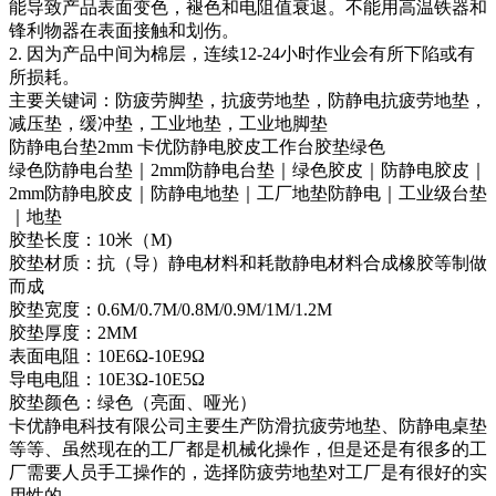
能导致产品表面变色，褪色和电阻值衰退。不能用高温铁器和
锋利物器在表面接触和划伤。
2. 因为产品中间为棉层，连续12-24小时作业会有所下陷或有
所损耗。
主要关键词：防疲劳脚垫，抗疲劳地垫，防静电抗疲劳地垫，
减压垫，缓冲垫，工业地垫，工业地脚垫
防静电台垫2mm 卡优防静电胶皮工作台胶垫绿色
绿色防静电台垫｜2mm防静电台垫｜绿色胶皮｜防静电胶皮｜
2mm防静电胶皮｜防静电地垫｜工厂地垫防静电｜工业级台垫
｜地垫
胶垫长度：10米（M)
胶垫材质：抗（导）静电材料和耗散静电材料合成橡胶等制做
而成
胶垫宽度：0.6M/0.7M/0.8M/0.9M/1M/1.2M
胶垫厚度：2MM
表面电阻：10E6Ω-10E9Ω
导电电阻：10E3Ω-10E5Ω
胶垫颜色：绿色（亮面、哑光）
卡优静电科技有限公司主要生产防滑抗疲劳地垫、防静电桌垫
等等、虽然现在的工厂都是机械化操作，但是还是有很多的工
厂需要人员手工操作的，选择防疲劳地垫对工厂是有很好的实
用性的