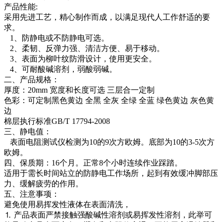
产品性能:
采用先进工艺，精心制作而成，以满足现代人工作舒适的要
求。
1、防静电或不防静电可选。
2、柔韧、反弹力强、清洁方便、易于移动。
3、表面为柳叶纹防滑设计，使用更安全。
4、可耐酸碱溶剂，弱酸弱碱。
二、产品规格：
厚度：20mm 宽度和长度可选 三层合一定制
色彩：可定制黑色黄边 全黑 全灰 全绿 全蓝 绿色黄边 灰色黄
边
棉层执行标准GB/T 17794-2008
三、静电值：
表面电阻测试仪检测为10的9次方欧姆。底部为10的3-5次方
欧姆。
四、保质期：16个月。正常8个小时连续作业踩踏。
适用于需长时间站立的防静电工作场所，起到有效缓冲脚部压
力、缓解疲劳的作用。
五、注意事项：
避免使用易挥发性液体在表面清洗，
⒈ 产品表面严禁接触强酸碱性溶剂或易挥发性溶剂，此举可