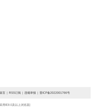
留言
|
RSS订阅
|
违规举报
|
晋ICP备2022001766号
IE8.0及以上浏览器]