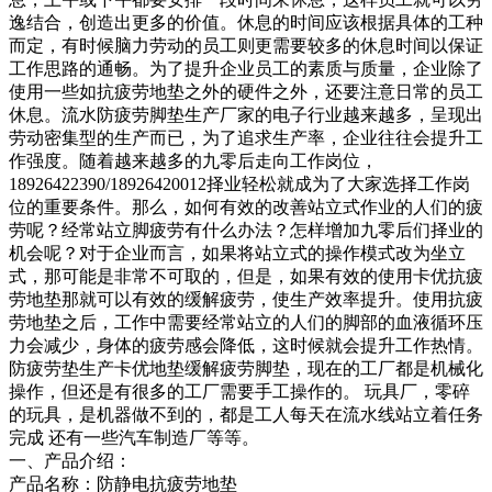
逸结合，创造出更多的价值。休息的时间应该根据具体的工种
而定，有时候脑力劳动的员工则更需要较多的休息时间以保证
工作思路的通畅。为了提升企业员工的素质与质量，企业除了
使用一些如抗疲劳地垫之外的硬件之外，还要注意日常的员工
休息。流水防疲劳脚垫生产厂家的电子行业越来越多，呈现出
劳动密集型的生产而已，为了追求生产率，企业往往会提升工
作强度。随着越来越多的九零后走向工作岗位，
18926422390/18926420012择业轻松就成为了大家选择工作岗
位的重要条件。那么，如何有效的改善站立式作业的人们的疲
劳呢？经常站立脚疲劳有什么办法？怎样增加九零后们择业的
机会呢？对于企业而言，如果将站立式的操作模式改为坐立
式，那可能是非常不可取的，但是，如果有效的使用卡优抗疲
劳地垫那就可以有效的缓解疲劳，使生产效率提升。使用抗疲
劳地垫之后，工作中需要经常站立的人们的脚部的血液循环压
力会减少，身体的疲劳感会降低，这时候就会提升工作热情。
防疲劳垫生产卡优地垫缓解疲劳脚垫，现在的工厂都是机械化
操作，但还是有很多的工厂需要手工操作的。 玩具厂，零碎
的玩具，是机器做不到的，都是工人每天在流水线站立着任务
完成 还有一些汽车制造厂等等。
一、产品介绍：
产品名称：防静电抗疲劳地垫