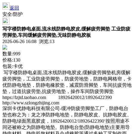
返回
安全/防护
写字楼防静电桌面,流水线防静电胶皮,缓解疲劳脚垫 工业防疲
劳脚垫,车间缓解疲劳脚垫,无味防静电胶板
2026-06-26 16:08 浏览:
13
数量:999
价格:130
包装:卡优
写字楼防静电桌面,流水线防静电胶皮,缓解疲劳脚垫机房缓解
疲劳脚垫，工业防疲劳脚垫，防疲劳地垫，防静电网格帘，卡
优防静电地垫，防静电橡胶垫，减震防滑脚垫，车间抗疲劳地
垫，过道抗疲劳垫,抗疲劳地垫，操作车间防疲劳脚垫
https://lzjtd.taobao.com 18926420012/18926422390
http://www.szlongzhijing.com
深圳卡优静电科技有限公司-缓冲防疲劳脚垫工厂，防静电台
垫也称之为：龙之净防静电地垫，防静电胶皮、抗静电胶皮、
防静电绿面黑底胶皮，18926420012/18926422390‘按照用途不
同还被称之为防静电地垫。防静电台垫(防静电地垫)主要用导
静电材料、静电耗散材料及合成橡胶等通过多种工艺制作而