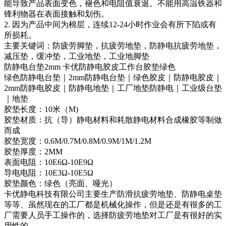
能导致产品表面变色，褪色和电阻值衰退。不能用高温铁器和
锋利物器在表面接触和划伤。
2. 因为产品中间为棉层，连续12-24小时作业会有所下陷或有
所损耗。
主要关键词：防疲劳脚垫，抗疲劳地垫，防静电抗疲劳地垫，
减压垫，缓冲垫，工业地垫，工业地脚垫
防静电台垫2mm 卡优防静电胶皮工作台胶垫绿色
绿色防静电台垫｜2mm防静电台垫｜绿色胶皮｜防静电胶皮｜
2mm防静电胶皮｜防静电地垫｜工厂地垫防静电｜工业级台垫
｜地垫
胶垫长度：10米（M)
胶垫材质：抗（导）静电材料和耗散静电材料合成橡胶等制做
而成
胶垫宽度：0.6M/0.7M/0.8M/0.9M/1M/1.2M
胶垫厚度：2MM
表面电阻：10E6Ω-10E9Ω
导电电阻：10E3Ω-10E5Ω
胶垫颜色：绿色（亮面、哑光）
卡优静电科技有限公司主要生产防滑抗疲劳地垫、防静电桌垫
等等、虽然现在的工厂都是机械化操作，但是还是有很多的工
厂需要人员手工操作的，选择防疲劳地垫对工厂是有很好的实
用性的