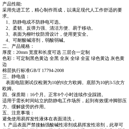
产品性能:
采用先进工艺，精心制作而成，以满足现代人工作舒适的要
求。
1、防静电或不防静电可选。
2、柔韧、反弹力强、清洁方便、易于移动。
3、表面为柳叶纹防滑设计，使用更安全。
4、可耐酸碱溶剂，弱酸弱碱。
二、产品规格：
厚度：20mm 宽度和长度可选 三层合一定制
色彩：可定制黑色黄边 全黑 全灰 全绿 全蓝 绿色黄边 灰色黄
边
棉层执行标准GB/T 17794-2008
三、静电值：
表面电阻测试仪检测为10的9次方欧姆。底部为10的3-5次方
欧姆。
四、保质期：16个月。正常8个小时连续作业踩踏。
适用于需长时间站立的防静电工作场所，起到有效缓冲脚部压
力、缓解疲劳的作用。
五、注意事项：
避免使用易挥发性液体在表面清洗，
⒈ 产品表面严禁接触强酸碱性溶剂或易挥发性溶剂，此举可