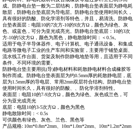
成。防静电台垫一般为二层结构，防静电台垫表面层为静电耗
散层，防静电台垫底层为导电层。防静电台垫使用时间长久，
具有很好的防酸、防化学溶剂等特色，并且，易清洗。防静电
台垫表面层：电阻10的7次方-10的9次方Ω，颜色为绿色、灰
色、或蓝色，可分为亚光或亮光。防静电台垫底层：10的3次
方-10的5次方Ω，颜色为黑色，静电散除时间：＜0.5s。
适用于电子半导体器件、电子计算机、电子通讯设备、和集成
电路等微电子工业的生产车间和实验室，主要用于铺垫桌面、
流水线工作台面、货架及制作防静电地垫等用，且适用于不同
条件、不同环境的需要。
防静电台垫主要用抗(导)静电材料和耗散静电材料合成橡胶等
制作而成。防静电台垫表面层为约0.5mm厚的耗散静电层，底
层为1.5mm厚的导电层、常用2mm双层符合结构。防静电台垫
使用时间长久，具有很好的防酸、、防化学溶剂特性。
表面层：电阻10的7-9次方Ω，颜色为绿色、灰色或兰色，可
分为亚光或亮光
底层：电阻10的3-5次方Ω，颜色为黑色
静电散除时间：< 0.5s
可供颜色有绿色、灰色、兰色、黑色等
产品规格: 10m*0.8m*2mm、10m*1.0m*2mm、10m*1.2m*2mm