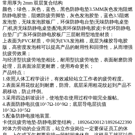
常用厚为 2mm 双层复合结构
颜色：绿色，灰色，蓝色，黑色防静电垫3.5MM灰色发泡阻燃
防静电胶垫，阻燃防疲劳脚垫，灰色发泡胶垫，蓝色3.5阻燃
发泡垫，无味发泡胶板厂，环保防静电台垫|无味防静电桌垫
厂|机房无味防静电桌垫|配电房环保防静电胶皮|卡优环防静电
台垫厂|广东环保防静电胶板厂三层耐用型地垫材质：
上表面为PVC材质，中间为EVA发泡棉，底层为橡胶导电胶
版，高密度发泡棉可以提高产品的耐用性和回弹性，从而增强
抗疲劳效果；
与经济型抗疲劳地垫相比，耐用型抗疲劳地垫，表面耐磨防滑
处理，且表面涂层更耐磨，使用寿命更长；
产品特点：
1.依照人体工程学设计，有效减轻站立工作者的疲劳程度。
2.表面采用花纹起到耐磨，防滑。底层采用粗花纹起到产品不
易移动，防止绊倒。
3.采用四边斜坡设计，使地垫在使用过程中能完全服帖。
4.表面防静电抗值10^7Ω-10^9Ω；底层导电层抗值
10^3Ω-10^5Ω
5.配备防静电接地装置.
卡优抗疲劳地垫-防静电胶垫结构， 18926420012/18926422390
对体力劳动的企业而言，站立作业岗位一定要保证员工的休
息，上午或下午都要安排一段时间来休息，这样员工就可以劳