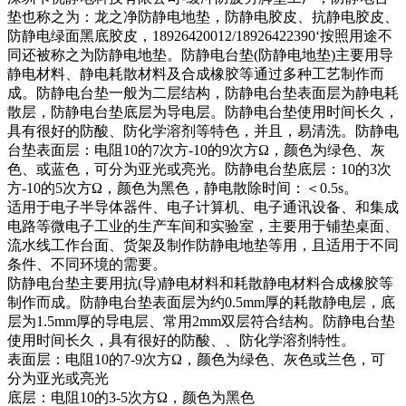
垫也称之为：龙之净防静电地垫，防静电胶皮、抗静电胶皮、
防静电绿面黑底胶皮，18926420012/18926422390‘按照用途不
同还被称之为防静电地垫。防静电台垫(防静电地垫)主要用导
静电材料、静电耗散材料及合成橡胶等通过多种工艺制作而
成。防静电台垫一般为二层结构，防静电台垫表面层为静电耗
散层，防静电台垫底层为导电层。防静电台垫使用时间长久，
具有很好的防酸、防化学溶剂等特色，并且，易清洗。防静电
台垫表面层：电阻10的7次方-10的9次方Ω，颜色为绿色、灰
色、或蓝色，可分为亚光或亮光。防静电台垫底层：10的3次
方-10的5次方Ω，颜色为黑色，静电散除时间：＜0.5s。
适用于电子半导体器件、电子计算机、电子通讯设备、和集成
电路等微电子工业的生产车间和实验室，主要用于铺垫桌面、
流水线工作台面、货架及制作防静电地垫等用，且适用于不同
条件、不同环境的需要。
防静电台垫主要用抗(导)静电材料和耗散静电材料合成橡胶等
制作而成。防静电台垫表面层为约0.5mm厚的耗散静电层，底
层为1.5mm厚的导电层、常用2mm双层符合结构。防静电台垫
使用时间长久，具有很好的防酸、、防化学溶剂特性。
表面层：电阻10的7-9次方Ω，颜色为绿色、灰色或兰色，可
分为亚光或亮光
底层：电阻10的3-5次方Ω，颜色为黑色