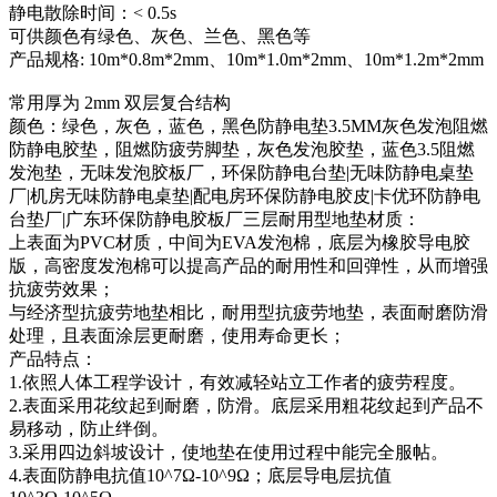
静电散除时间：< 0.5s
可供颜色有绿色、灰色、兰色、黑色等
产品规格: 10m*0.8m*2mm、10m*1.0m*2mm、10m*1.2m*2mm
常用厚为 2mm 双层复合结构
颜色：绿色，灰色，蓝色，黑色防静电垫3.5MM灰色发泡阻燃
防静电胶垫，阻燃防疲劳脚垫，灰色发泡胶垫，蓝色3.5阻燃
发泡垫，无味发泡胶板厂，环保防静电台垫|无味防静电桌垫
厂|机房无味防静电桌垫|配电房环保防静电胶皮|卡优环防静电
台垫厂|广东环保防静电胶板厂三层耐用型地垫材质：
上表面为PVC材质，中间为EVA发泡棉，底层为橡胶导电胶
版，高密度发泡棉可以提高产品的耐用性和回弹性，从而增强
抗疲劳效果；
与经济型抗疲劳地垫相比，耐用型抗疲劳地垫，表面耐磨防滑
处理，且表面涂层更耐磨，使用寿命更长；
产品特点：
1.依照人体工程学设计，有效减轻站立工作者的疲劳程度。
2.表面采用花纹起到耐磨，防滑。底层采用粗花纹起到产品不
易移动，防止绊倒。
3.采用四边斜坡设计，使地垫在使用过程中能完全服帖。
4.表面防静电抗值10^7Ω-10^9Ω；底层导电层抗值