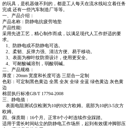
的玩具，是机器做不到的，都是工人每天在流水线站立着任务
完成 还有一些汽车制造厂等等。
一、产品介绍：
产品名称：防静电抗疲劳地垫
产品性能:
采用先进工艺，精心制作而成，以满足现代人工作舒适的要
求。
1、防静电或不防静电可选。
2、柔韧、反弹力强、清洁方便、易于移动。
3、表面为柳叶纹防滑设计，使用更安全。
4、可耐酸碱溶剂，弱酸弱碱。
二、产品规格：
厚度：20mm 宽度和长度可选 三层合一定制
色彩：可定制黑色黄边 全黑 全灰 全绿 全蓝 绿色黄边 灰色黄
边
棉层执行标准GB/T 17794-2008
三、静电值：
表面电阻测试仪检测为10的9次方欧姆。底部为10的3-5次方
欧姆。
四、保质期：16个月。正常8个小时连续作业踩踏。
适用于需长时间站立的防静电工作场所，起到有效缓冲脚部压