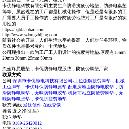
卡优静电科技有限公司主要生产防滑抗疲劳地垫、防静电桌垫
等等、虽然现在的工厂都是机械化操作，但是还是有很多的工
厂需要人员手工操作的，选择防疲劳地垫对工厂是有很好的实
用性的
https://lzjtd.taobao.com
http://www.szlongzhijing.com
随着社会的开展，人们生活水平的提高，人们对任务环境，物
质条件也是很考究的，卡优地垫
公司现推出一款为工厂工人们设计的抗疲劳地垫.厚度有15mm
20mm 30mm 25mm 50mm
久坐疼屁股垫，卡优防静电屁股垫，防疲劳脚垫厂家
联系方式
公司:
深圳市卡优静电科技有限公司-工位缓解疲劳脚垫，机械
工位脚垫，卡优环保防静电桌垫 配电房地面防静电胶垫，防
滑防静电脚垫，无味防静电胶垫 机床前站立防疲劳脚垫，无
味防静电桌垫，卡优抗疲劳地垫
状态:
离线
发送信件
在线交谈
姓名:龙之净(先生)
职位:地垫
电话:
0189-26420012