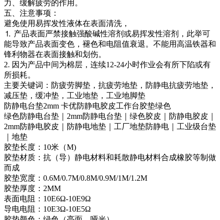
力、缓解疲劳的作用。
五、注意事项：
避免使用易挥发性液体在表面清洗，
⒈ 产品表面严禁接触强酸碱性溶剂或易挥发性溶剂，此举可
能导致产品表面变色，褪色和电阻值衰退。不能用高温铁器和
锋利物器在表面接触和划伤。
2. 因为产品中间为棉层，连续12-24小时作业会有所下陷或有
所损耗。
主要关键词：防疲劳脚垫，抗疲劳地垫，防静电抗疲劳地垫，
减压垫，缓冲垫，工业地垫，工业地脚垫
防静电台垫2mm 卡优防静电胶皮工作台胶垫绿色
绿色防静电台垫｜2mm防静电台垫｜绿色胶皮｜防静电胶皮｜
2mm防静电胶皮｜防静电地垫｜工厂地垫防静电｜工业级台垫
｜地垫
胶垫长度：10米（M)
胶垫材质：抗（导）静电材料和耗散静电材料合成橡胶等制做
而成
胶垫宽度：0.6M/0.7M/0.8M/0.9M/1M/1.2M
胶垫厚度：2MM
表面电阻：10E6Ω-10E9Ω
导电电阻：10E3Ω-10E5Ω
胶垫颜色：绿色（亮面、哑光）