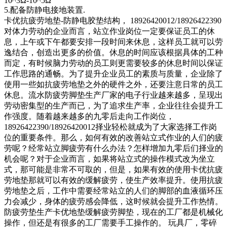
10^3Ω-10^5Ω
5.配备防静电接地装置.
卡优抗疲劳地垫-防静电胶垫结构， 18926420012/18926422390
对体力劳动的企业而言，站立作业岗位一定要保证员工的休
息，上午或下午都要安排一段时间来休息，这样员工就可以劳
逸结合，创造出更多的价值。休息的时间应该根据具体的工种
而定，有时候脑力劳动的员工则更需要较多的休息时间以保证
工作思路的通畅。为了提升企业员工的素质与质量，企业除了
使用一些如抗疲劳地垫之外的硬件之外，还要注意日常的员工
休息。流水防疲劳脚垫生产厂家的电子行业越来越多，呈现出
劳动密集型的生产而已，为了追求生产率，企业往往会提升工
作强度。随着越来越多的九零后走向工作岗位，
18926422390/18926420012择业轻松就成为了大家选择工作岗
位的重要条件。那么，如何有效的改善站立式作业的人们的疲
劳呢？经常站立脚疲劳有什么办法？怎样增加九零后们择业的
机会呢？对于企业而言，如果将站立式的操作模式改为坐立
式，那可能是非常不可取的，但是，如果有效的使用卡优抗疲
劳地垫那就可以有效的缓解疲劳，使生产效率提升。使用抗疲
劳地垫之后，工作中需要经常站立的人们的脚部的血液循环压
力会减少，身体的疲劳感会降低，这时候就会提升工作热情。
防疲劳垫生产卡优地垫缓解疲劳脚垫，现在的工厂都是机械化
操作，但还是有很多的工厂需要手工操作的。 玩具厂，零碎