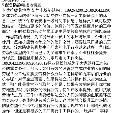
10^3Ω-10^5Ω
5.配备防静电接地装置.
卡优抗疲劳地垫-防静电胶垫结构， 18926420012/18926422390
对体力劳动的企业而言，站立作业岗位一定要保证员工的休
息，上午或下午都要安排一段时间来休息，这样员工就可以劳
逸结合，创造出更多的价值。休息的时间应该根据具体的工种
而定，有时候脑力劳动的员工则更需要较多的休息时间以保证
工作思路的通畅。为了提升企业员工的素质与质量，企业除了
使用一些如抗疲劳地垫之外的硬件之外，还要注意日常的员工
休息。流水防疲劳脚垫生产厂家的电子行业越来越多，呈现出
劳动密集型的生产而已，为了追求生产率，企业往往会提升工
作强度。随着越来越多的九零后走向工作岗位，
18926422390/18926420012择业轻松就成为了大家选择工作岗
位的重要条件。那么，如何有效的改善站立式作业的人们的疲
劳呢？经常站立脚疲劳有什么办法？怎样增加九零后们择业的
机会呢？对于企业而言，如果将站立式的操作模式改为坐立
式，那可能是非常不可取的，但是，如果有效的使用卡优抗疲
劳地垫那就可以有效的缓解疲劳，使生产效率提升。使用抗疲
劳地垫之后，工作中需要经常站立的人们的脚部的血液循环压
力会减少，身体的疲劳感会降低，这时候就会提升工作热情。
防疲劳垫生产卡优地垫缓解疲劳脚垫，现在的工厂都是机械化
操作，但还是有很多的工厂需要手工操作的。 玩具厂，零碎