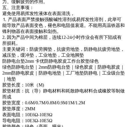
力、缓解疲劳的作用。
五、注意事项：
避免使用易挥发性液体在表面清洗，
⒈ 产品表面严禁接触强酸碱性溶剂或易挥发性溶剂，此举可
能导致产品表面变色，褪色和电阻值衰退。不能用高温铁器和
锋利物器在表面接触和划伤。
2. 因为产品中间为棉层，连续12-24小时作业会有所下陷或有
所损耗。
主要关键词：防疲劳脚垫，抗疲劳地垫，防静电抗疲劳地垫，
减压垫，缓冲垫，工业地垫，工业地脚垫
防静电台垫2mm 卡优防静电胶皮工作台胶垫绿色
绿色防静电台垫｜2mm防静电台垫｜绿色胶皮｜防静电胶皮｜
2mm防静电胶皮｜防静电地垫｜工厂地垫防静电｜工业级台垫
｜地垫
胶垫长度：10米（M)
胶垫材质：抗（导）静电材料和耗散静电材料合成橡胶等制做
而成
胶垫宽度：0.6M/0.7M/0.8M/0.9M/1M/1.2M
胶垫厚度：2MM
表面电阻：10E6Ω-10E9Ω
导电电阻：10E3Ω-10E5Ω
胶垫颜色：绿色（亮面、哑光）