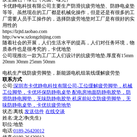
卡优静电科技有限公司主要生产防滑抗疲劳地垫、防静电桌垫
等等、虽然现在的工厂都是机械化操作，但是还是有很多的工
厂需要人员手工操作的，选择防疲劳地垫对工厂是有很好的实
用性的
https://lzjtd.taobao.com
http://www.szlongzhijing.com
随着社会的开展，人们生活水平的提高，人们对任务环境，物
质条件也是很考究的，卡优地垫
公司现推出一款为工厂工人们设计的抗疲劳地垫.厚度有15mm
20mm 30mm 25mm 50mm
电机生产线防疲劳脚垫，新能源电机组装线缓解疲劳垫
联系方式
公司:
深圳市卡优静电科技有限公司-工位缓解疲劳脚垫，机械
工位脚垫，卡优环保防静电桌垫 配电房地面防静电胶垫，防
滑防静电脚垫，无味防静电胶垫 机床前站立防疲劳脚垫，无
味防静电桌垫，卡优抗疲劳地垫
状态:
离线
发送信件
在线交谈
姓名:龙之净(先生)
职位:地垫
电话:
0189-26420012