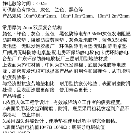
静电散除时间：< 0.5s
可供颜色有绿色、灰色、兰色、黑色等
产品规格: 10m*0.8m*2mm、10m*1.0m*2mm、10m*1.2m*2mm
常用厚为 2mm 双层复合结构
颜色：绿色，灰色，蓝色，黑色防静电垫3.5MM灰色发泡阻燃
防静电胶垫，阻燃防疲劳脚垫，灰色发泡胶垫，蓝色3.5阻燃
发泡垫，无味发泡胶板厂，环保防静电台垫|无味防静电桌垫
厂|机房无味防静电桌垫|配电房环保防静电胶皮|卡优环防静电
台垫厂|广东环保防静电胶板厂三层耐用型地垫材质：
上表面为PVC材质，中间为EVA发泡棉，底层为橡胶导电胶
版，高密度发泡棉可以提高产品的耐用性和回弹性，从而增强
抗疲劳效果；
与经济型抗疲劳地垫相比，耐用型抗疲劳地垫，表面耐磨防滑
处理，且表面涂层更耐磨，使用寿命更长；
产品特点：
1.依照人体工程学设计，有效减轻站立工作者的疲劳程度。
2.表面采用花纹起到耐磨，防滑。底层采用粗花纹起到产品不
易移动，防止绊倒。
3.采用四边斜坡设计，使地垫在使用过程中能完全服帖。
4.表面防静电抗值10^7Ω-10^9Ω；底层导电层抗值