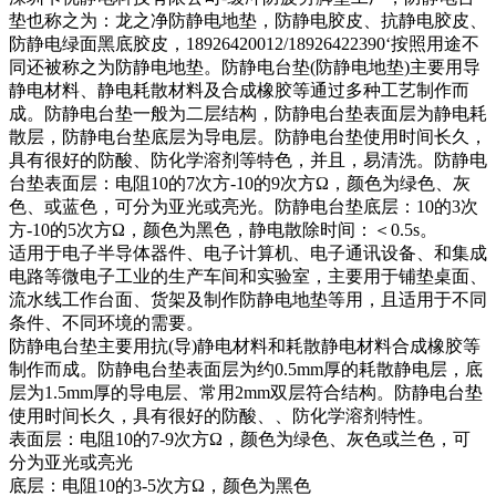
垫也称之为：龙之净防静电地垫，防静电胶皮、抗静电胶皮、
防静电绿面黑底胶皮，18926420012/18926422390‘按照用途不
同还被称之为防静电地垫。防静电台垫(防静电地垫)主要用导
静电材料、静电耗散材料及合成橡胶等通过多种工艺制作而
成。防静电台垫一般为二层结构，防静电台垫表面层为静电耗
散层，防静电台垫底层为导电层。防静电台垫使用时间长久，
具有很好的防酸、防化学溶剂等特色，并且，易清洗。防静电
台垫表面层：电阻10的7次方-10的9次方Ω，颜色为绿色、灰
色、或蓝色，可分为亚光或亮光。防静电台垫底层：10的3次
方-10的5次方Ω，颜色为黑色，静电散除时间：＜0.5s。
适用于电子半导体器件、电子计算机、电子通讯设备、和集成
电路等微电子工业的生产车间和实验室，主要用于铺垫桌面、
流水线工作台面、货架及制作防静电地垫等用，且适用于不同
条件、不同环境的需要。
防静电台垫主要用抗(导)静电材料和耗散静电材料合成橡胶等
制作而成。防静电台垫表面层为约0.5mm厚的耗散静电层，底
层为1.5mm厚的导电层、常用2mm双层符合结构。防静电台垫
使用时间长久，具有很好的防酸、、防化学溶剂特性。
表面层：电阻10的7-9次方Ω，颜色为绿色、灰色或兰色，可
分为亚光或亮光
底层：电阻10的3-5次方Ω，颜色为黑色