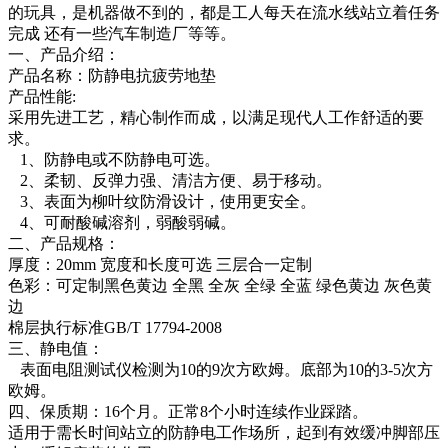
的玩具，是机器做不到的，都是工人每天在流水线站立着任务
完成 还有一些汽车制造厂等等。
一、产品介绍：
产品名称：防静电抗疲劳地垫
产品性能:
采用先进工艺，精心制作而成，以满足现代人工作舒适的要
求。
1、防静电或不防静电可选。
2、柔韧、反弹力强、清洁方便、易于移动。
3、表面为柳叶纹防滑设计，使用更安全。
4、可耐酸碱溶剂，弱酸弱碱。
二、产品规格：
厚度：20mm 宽度和长度可选 三层合一定制
色彩：可定制黑色黄边 全黑 全灰 全绿 全蓝 绿色黄边 灰色黄
边
棉层执行标准GB/T 17794-2008
三、静电值：
表面电阻测试仪检测为10的9次方欧姆。底部为10的3-5次方
欧姆。
四、保质期：16个月。正常8个小时连续作业踩踏。
适用于需长时间站立的防静电工作场所，起到有效缓冲脚部压