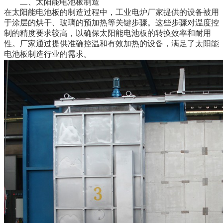
二、太阳能电池板制造
在太阳能电池板的制造过程中，工业电炉厂家提供的设备被用
于涂层的烘干、玻璃的预加热等关键步骤。这些步骤对温度控
制的精度要求较高，以确保太阳能电池板的转换效率和耐用
性。厂家通过提供准确控温和有效加热的设备，满足了太阳能
电池板制造行业的需求。