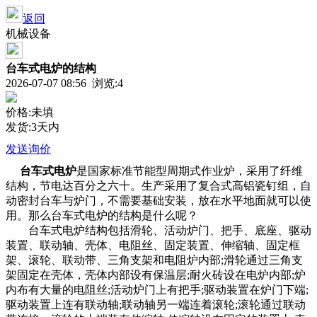
返回
机械设备
台车式电炉的结构
2026-07-07 08:56 浏览:
4
价格:未填
发货:3天内
发送询价
台车式电炉
是国家标准节能型周期式作业炉，采用了纤维
结构，节电达百分之六十。生产采用了复合式高铝瓷钉组，自
动密封台车与炉门，不需要基础安装，放在水平地面就可以使
用。那么台车式电炉的结构是什么呢？
台车式电炉结构包括滑轮、活动炉门、把手、底座、驱动
装置、联动轴、壳体、电阻丝、固定装置、伸缩轴、固定框
架、滚轮、联动带、三角支架和电阻炉内部;滑轮通过三角支
架固定在壳体，壳体内部设有保温层;耐火砖设在电炉内部;炉
内布有大量的电阻丝;活动炉门上有把手;驱动装置在炉门下端;
驱动装置上连有联动轴;联动轴另一端连着滚轮;滚轮通过联动