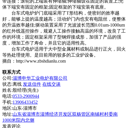
带连接；滚轮的上端装有伸缩轴;伸缩轴设在固定的装置上;壳
体下端安有固定的框架;固定框架的下端安装有底座。
台车式电炉炉门底端采用了T形结构，使密封的效率越
好，能够上提的温度越高；活动炉门内也安有电阻丝，使整体
的升温效率越佳;驱动装置采用了光波波长范围0.01um-1000um
的红外线遥控操作，规避人工操作接触高温的环境，改良了工
作的环境；固定框架采用了型钢焊接成形，加强了产品的强
度，增加工作了寿命，并且它的适用性高。
台车式电炉适用于大中型金属材料或制品进行正火，回火
等热处理使用。是目前用的较多的工业炉设备。
摘自：http://www.zbshdianlu.com
联系方式
公司:
淄博申华工业电炉有限公司
状态:
离线
发送信件
在线交谈
姓名:殷经理(先生)
电话:
0533-2900944
手机:
13906433452
地区:山东-淄博市
地址:
山东省淄博市淄博经济开发区双杨管区南铺村村委南
1000米院内北侧
发表评论