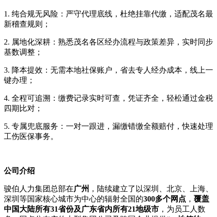
1. 纯合规无风险：严守代理底线，杜绝挂靠代缴，适配茂名最
新稽查规则；
2. 属地化深耕：熟悉茂名各区经办流程与政策差异，实时同步
基数调整；
3. 降本提效：无需本地社保账户，省去专人经办成本，线上一
键办理；
4. 全程可追溯：缴费记录实时可查，凭证齐全，轻松通过金税
四期比对；
5. 专属兜底服务：一对一跟进，漏缴错缴全额赔付，快速处理
工伤医保事务。
公司介绍
骏伯人力集团总部在
广州
，陆续建立了以深圳、北京、上海、
深圳等国家核心城市为中心的辐射全国的
300多个网点
，
覆盖
中国大陆所有31省份及广东省内所有21地级市
，为员工人数