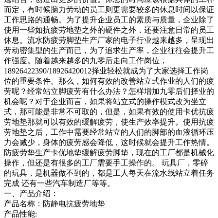
而定，有时候脑力劳动的员工则更需要较多的休息时间以保证
工作思路的通畅。为了提升企业员工的素质与质量，企业除了
使用一些如抗疲劳地垫之外的硬件之外，还要注意日常的员工
休息。流水防疲劳脚垫生产厂家的电子行业越来越多，呈现出
劳动密集型的生产而已，为了追求生产率，企业往往会提升工
作强度。随着越来越多的九零后走向工作岗位，
18926422390/18926420012择业轻松就成为了大家选择工作岗
位的重要条件。那么，如何有效的改善站立式作业的人们的疲
劳呢？经常站立脚疲劳有什么办法？怎样增加九零后们择业的
机会呢？对于企业而言，如果将站立式的操作模式改为坐立
式，那可能是非常不可取的，但是，如果有效的使用卡优抗疲
劳地垫那就可以有效的缓解疲劳，使生产效率提升。使用抗疲
劳地垫之后，工作中需要经常站立的人们的脚部的血液循环压
力会减少，身体的疲劳感会降低，这时候就会提升工作热情。
防疲劳垫生产卡优地垫缓解疲劳脚垫，现在的工厂都是机械化
操作，但还是有很多的工厂需要手工操作的。 玩具厂，零碎
的玩具，是机器做不到的，都是工人每天在流水线站立着任务
完成 还有一些汽车制造厂等等。
一、产品介绍：
产品名称：防静电抗疲劳地垫
产品性能: