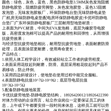
颜色：绿色，灰色，蓝色，黑色防静电垫3.5MM灰色发泡阻燃
防静电胶垫，阻燃防疲劳脚垫，灰色发泡胶垫，蓝色3.5阻燃
发泡垫，无味发泡胶板厂，环保防静电台垫|无味防静电桌垫
厂|机房无味防静电桌垫|配电房环保防静电胶皮|卡优环防静电
台垫厂|广东环保防静电胶板厂三层耐用型地垫材质：
上表面为PVC材质，中间为EVA发泡棉，底层为橡胶导电胶
版，高密度发泡棉可以提高产品的耐用性和回弹性，从而增强
抗疲劳效果；
与经济型抗疲劳地垫相比，耐用型抗疲劳地垫，表面耐磨防滑
处理，且表面涂层更耐磨，使用寿命更长；
产品特点：
1.依照人体工程学设计，有效减轻站立工作者的疲劳程度。
2.表面采用花纹起到耐磨，防滑。底层采用粗花纹起到产品不
易移动，防止绊倒。
3.采用四边斜坡设计，使地垫在使用过程中能完全服帖。
4.表面防静电抗值10^7Ω-10^9Ω；底层导电层抗值
10^3Ω-10^5Ω
5.配备防静电接地装置.
卡优抗疲劳地垫-防静电胶垫结构， 18926420012/18926422390
对体力劳动的企业而言，站立作业岗位一定要保证员工的休
息，上午或下午都要安排一段时间来休息，这样员工就可以劳
逸结合，创造出更多的价值。休息的时间应该根据具体的工种