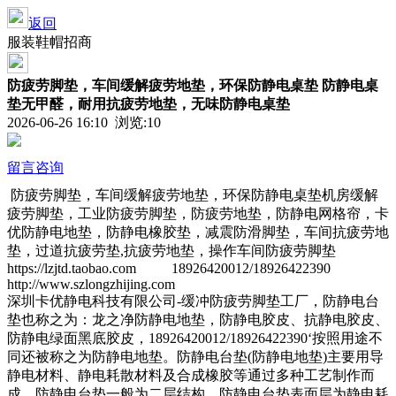
返回
服装鞋帽招商
防疲劳脚垫，车间缓解疲劳地垫，环保防静电桌垫 防静电桌
垫无甲醛，耐用抗疲劳地垫，无味防静电桌垫
2026-06-26 16:10 浏览:
10
留言咨询
防疲劳脚垫，车间缓解疲劳地垫，环保防静电桌垫机房缓解
疲劳脚垫，工业防疲劳脚垫，防疲劳地垫，防静电网格帘，卡
优防静电地垫，防静电橡胶垫，减震防滑脚垫，车间抗疲劳地
垫，过道抗疲劳垫,抗疲劳地垫，操作车间防疲劳脚垫
https://lzjtd.taobao.com 18926420012/18926422390
http://www.szlongzhijing.com
深圳卡优静电科技有限公司-缓冲防疲劳脚垫工厂，防静电台
垫也称之为：龙之净防静电地垫，防静电胶皮、抗静电胶皮、
防静电绿面黑底胶皮，18926420012/18926422390‘按照用途不
同还被称之为防静电地垫。防静电台垫(防静电地垫)主要用导
静电材料、静电耗散材料及合成橡胶等通过多种工艺制作而
成。防静电台垫一般为二层结构，防静电台垫表面层为静电耗