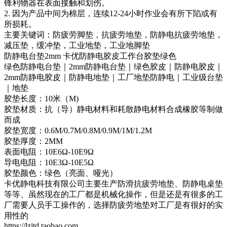
锋利物器在表面接触和划伤。
2. 因为产品中间为棉层，连续12-24小时作业会有所下陷或有
所损耗。
主要关键词：防疲劳脚垫，抗疲劳地垫，防静电抗疲劳地垫，
减压垫，缓冲垫，工业地垫，工业地脚垫
防静电台垫2mm 卡优防静电胶皮工作台胶垫绿色
绿色防静电台垫｜2mm防静电台垫｜绿色胶皮｜防静电胶皮｜
2mm防静电胶皮｜防静电地垫｜工厂地垫防静电｜工业级台垫
｜地垫
胶垫长度：10米（M)
胶垫材质：抗（导）静电材料和耗散静电材料合成橡胶等制做
而成
胶垫宽度：0.6M/0.7M/0.8M/0.9M/1M/1.2M
胶垫厚度：2MM
表面电阻：10E6Ω-10E9Ω
导电电阻：10E3Ω-10E5Ω
胶垫颜色：绿色（亮面、哑光）
卡优静电科技有限公司主要生产防滑抗疲劳地垫、防静电桌垫
等等、虽然现在的工厂都是机械化操作，但是还是有很多的工
厂需要人员手工操作的，选择防疲劳地垫对工厂是有很好的实
用性的
https://lzjtd.taobao.com