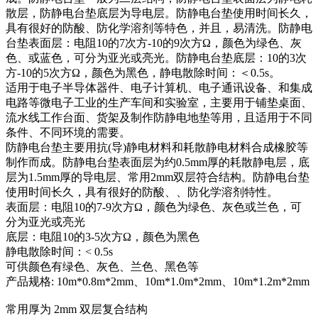
散层，防静电台垫底层为导电层。防静电台垫使用时间长久，
具有很好的防酸、防化学溶剂等特色，并且，易清洗。防静电
台垫表面层：电阻10的7次方-10的9次方Ω，颜色为绿色、灰
色、或蓝色，可分为亚光或亮光。防静电台垫底层：10的3次
方-10的5次方Ω，颜色为黑色，静电散除时间：＜0.5s。
适用于电子半导体器件、电子计算机、电子通讯设备、和集成
电路等微电子工业的生产车间和实验室，主要用于铺垫桌面、
流水线工作台面、货架及制作防静电地垫等用，且适用于不同
条件、不同环境的需要。
防静电台垫主要用抗(导)静电材料和耗散静电材料合成橡胶等
制作而成。防静电台垫表面层为约0.5mm厚的耗散静电层，底
层为1.5mm厚的导电层、常用2mm双层符合结构。防静电台垫
使用时间长久，具有很好的防酸、、防化学溶剂特性。
表面层：电阻10的7-9次方Ω，颜色为绿色、灰色或兰色，可
分为亚光或亮光
底层：电阻10的3-5次方Ω，颜色为黑色
静电散除时间：< 0.5s
可供颜色有绿色、灰色、兰色、黑色等
产品规格: 10m*0.8m*2mm、10m*1.0m*2mm、10m*1.2m*2mm
常用厚为 2mm 双层复合结构