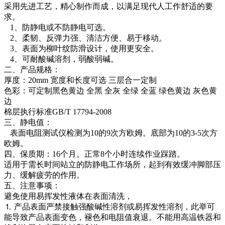
采用先进工艺，精心制作而成，以满足现代人工作舒适的要
求。
1、防静电或不防静电可选。
2、柔韧、反弹力强、清洁方便、易于移动。
3、表面为柳叶纹防滑设计，使用更安全。
4、可耐酸碱溶剂，弱酸弱碱。
二、产品规格：
厚度：20mm 宽度和长度可选 三层合一定制
色彩：可定制黑色黄边 全黑 全灰 全绿 全蓝 绿色黄边 灰色黄
边
棉层执行标准GB/T 17794-2008
三、静电值：
表面电阻测试仪检测为10的9次方欧姆。底部为10的3-5次方
欧姆。
四、保质期：16个月。正常8个小时连续作业踩踏。
适用于需长时间站立的防静电工作场所，起到有效缓冲脚部压
力、缓解疲劳的作用。
五、注意事项：
避免使用易挥发性液体在表面清洗，
⒈ 产品表面严禁接触强酸碱性溶剂或易挥发性溶剂，此举可
能导致产品表面变色，褪色和电阻值衰退。不能用高温铁器和