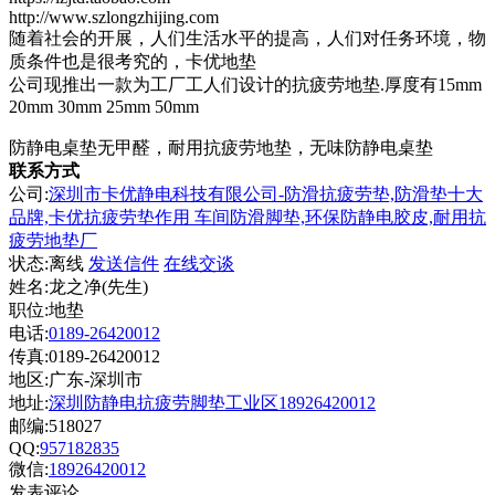
http://www.szlongzhijing.com
随着社会的开展，人们生活水平的提高，人们对任务环境，物
质条件也是很考究的，卡优地垫
公司现推出一款为工厂工人们设计的抗疲劳地垫.厚度有15mm
20mm 30mm 25mm 50mm
防静电桌垫无甲醛，耐用抗疲劳地垫，无味防静电桌垫
联系方式
公司:
深圳市卡优静电科技有限公司-防滑抗疲劳垫,防滑垫十大
品牌,卡优抗疲劳垫作用 车间防滑脚垫,环保防静电胶皮,耐用抗
疲劳地垫厂
状态:
离线
发送信件
在线交谈
姓名:龙之净(先生)
职位:地垫
电话:
0189-26420012
传真:0189-26420012
地区:广东-深圳市
地址:
深圳防静电抗疲劳脚垫工业区18926420012
邮编:518027
QQ:
957182835
微信:
18926420012
发表评论