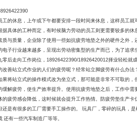
926422390
员工的休息，上午或下午都要安排一段时间来休息，这样员工就
根据具体的工种而定，有时候脑力劳动的员工则更需要较多的休
素质与质量，企业除了使用一些如抗疲劳地垫之外的硬件之外，
的电子行业越来越多，呈现出劳动密集型的生产而已，为了追求
工作岗位，18926422390/18926420012择业轻松就
的改善站立式作业的人们的疲劳呢？经常站立脚疲劳有什么办法
如果将站立式的操作模式改为坐立式，那可能是非常不可取的，
的缓解疲劳，使生产效率提升。使用抗疲劳地垫之后，工作中需
体的疲劳感会降低，这时候就会提升工作热情。防疲劳垫生产卡
但还是有很多的工厂需要手工操作的。 玩具厂，零碎的玩具，是
成 还有一些汽车制造厂等等。