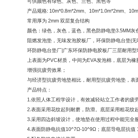
可供颜色有绿色、灰色、兰色、黑色等
产品规格: 10m*0.8m*2mm、10m*1.0m*2mm、10
常用厚为 2mm 双层复合结构
颜色：绿色，灰色，蓝色，黑色防静电垫3.5MM灰
阻燃发泡垫，无味发泡胶板厂，环保防静电台垫|无
环防静电台垫厂|广东环保防静电胶板厂三层耐用型
上表面为PVC材质，中间为EVA发泡棉，底层为
增强抗疲劳效果；
与经济型抗疲劳地垫相比，耐用型抗疲劳地垫，表
产品特点：
1.依照人体工程学设计，有效减轻站立工作者的疲
2.表面采用花纹起到耐磨，防滑。底层采用粗花纹
3.采用四边斜坡设计，使地垫在使用过程中能完全
4.表面防静电抗值10^7Ω-10^9Ω；底层导电层抗值 10