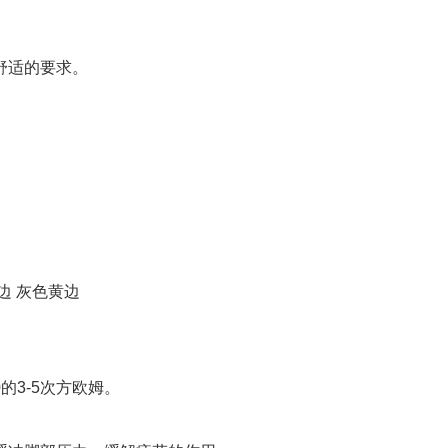
舒适的要求。
边 灰色黄边
的3-5次方欧姆。
。