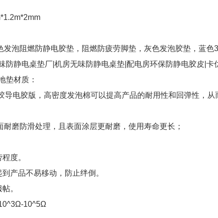
m*1.2m*2mm
色发泡阻燃防静电胶垫，阻燃防疲劳脚垫，灰色发泡胶垫，蓝色3.
味防静电桌垫厂|机房无味防静电桌垫|配电房环保防静电胶皮|卡
地垫材质：
橡胶导电胶版，高密度发泡棉可以提高产品的耐用性和回弹性，从
面耐磨防滑处理，且表面涂层更耐磨，使用寿命更长；
劳程度。
起到产品不易移动，防止绊倒。
服帖。
^3Ω-10^5Ω