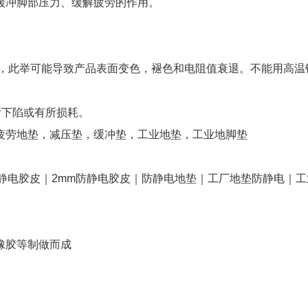
缓冲脚部压力、缓解疲劳的作用。
剂，此举可能导致产品表面变色，褪色和电阻值衰退。不能用高温
有所下陷或有所损耗。
疲劳地垫，减压垫，缓冲垫，工业地垫，工业地脚垫
静电胶皮｜2mm防静电胶皮｜防静电地垫｜工厂地垫防静电｜工
橡胶等制做而成