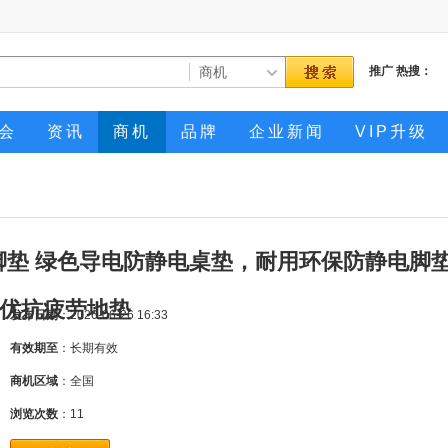
推广
热搜：
会
资讯
商机
品牌
企业新闻
VIP升级
脚垫 绿色导电防静电桌垫，耐用环保防静电脚
优抗疲劳地垫
发布日期
：2026-06-26 16:33
有效期至
：长期有效
商机区域
：全国
浏览次数
：
11