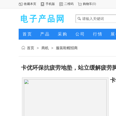
收藏本页
手机版
二维码
购物车
(
0
)
首页
产品
采购
公司
行情
展
首页
商机
服装鞋帽招商
>
>
卡优环保抗疲劳地垫，站立缓解疲劳
卡