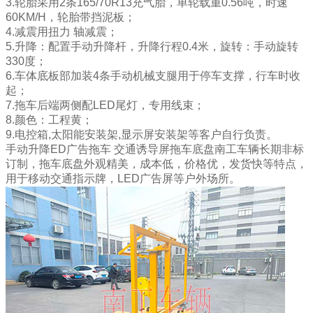
3.轮胎采用2条165/70R13充气胎，单轮载重0.56吨，时速
60KM/H，轮胎带挡泥板；
4.减震用扭力 轴减震；
5.升降：配置手动升降杆，升降行程0.4米，旋转：手动旋转
330度；
6.车体底板部加装4条手动机械支腿用于停车支撑，行车时收
起；
7.拖车后端两侧配LED尾灯，专用线束；
8.颜色：工程黄；
9.电控箱,太阳能安装架,显示屏安装架等客户自行负责。
手动升降ED广告拖车 交通诱导屏拖车底盘南工车辆长期非标
订制，拖车底盘外观精美，成本低，价格优，发货快等特点，
用于移动交通指示牌，LED广告屏等户外场所。