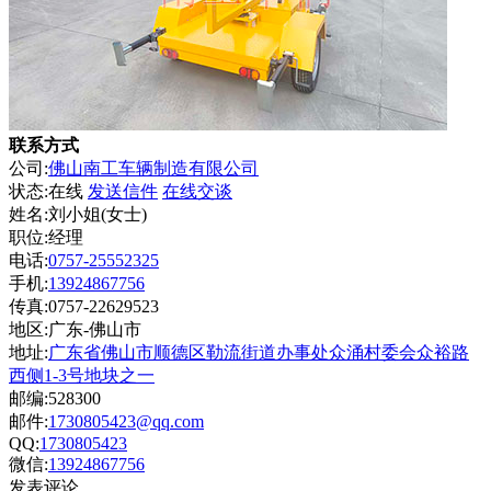
联系方式
公司:
佛山南工车辆制造有限公司
状态:
在线
发送信件
在线交谈
姓名:刘小姐(女士)
职位:经理
电话:
0757-25552325
手机:
13924867756
传真:0757-22629523
地区:广东-佛山市
地址:
广东省佛山市顺德区勒流街道办事处众涌村委会众裕路
西侧1-3号地块之一
邮编:528300
邮件:
1730805423@qq.com
QQ:
1730805423
微信:
13924867756
发表评论