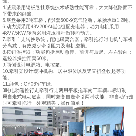
卸。
4.减震采用钢板悬挂系统技术成熟性能可靠，大大降低路面不
平带来的颠簸。
5.底盘采用3吨车桥，配4套600-9充气轮胎，单胎承重1.2吨。
6.动力源采用48V200A电池组配充电器，动力电机采用
48V7.5KW,转向采用液压推杆做转向动力。
7.牵引自走转换系统，配电磁离合器，牵引拖行时电机与车桥
分离减，有效减少牵引阻力及电机磨损。
8.按钮遥控器；功能包括启动急停、前进与后退、左右转向；
遥控器操控距离60米。
9.两侧设计电源箱、电控箱。
10.牵引架设计缓冲机构、居中限位以及竖直折叠收起等功
能。
11.颜色：GY06军车绿。
3吨电动遥控行走牵引行走两用平板拖车南工车辆非标订制，
属自走式电动底盘，同时兼备自走牵引两种功能，非自动行走
时可牵引拖行，外观精美，操作简单！