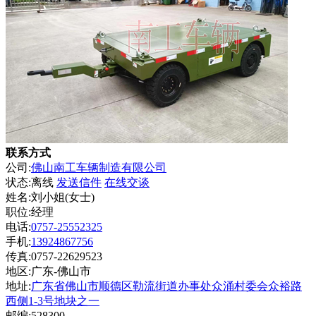
联系方式
公司:
佛山南工车辆制造有限公司
状态:
离线
发送信件
在线交谈
姓名:刘小姐(女士)
职位:经理
电话:
0757-25552325
手机:
13924867756
传真:0757-22629523
地区:广东-佛山市
地址:
广东省佛山市顺德区勒流街道办事处众涌村委会众裕路
西侧1-3号地块之一
邮编:528300