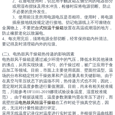
2、在通电使用时，切忌用手触及箱左侧空间的电器部分
或用湿布揩抹及用水冲洗，检修时应将电源切断。防止
不必要的意外发生。
3、使用前注意所用电源电压是否相符。使用时，将电源
插座接地线按规定进行接地。切记电源线上不可缠绕在
金属物上，不要把
台式恒温干燥箱
放置在高温或潮湿的地方，
防止橡胶老化以致漏电。
4、每次用完后，须将电源全部切断，经常保持箱内外清洁。
要记得及时清理箱内外的垃圾。
(二)、电热鼓风干燥箱热传递的影响因素
电热鼓风干燥箱是通过减少环境中的气压，降低水和其他液体
的沸点，从而实现快速、均匀、的干燥过程，被广泛应用于食
品加工等领域。目前，市面上主要使用底面、壁面控温型。温
场的分布和稳定性对干燥效果和产品质量具有关键影响。由于
在真空与常压状态下的温场不同，热传递方式也不同，因此，
需定期对其温度参数进行量值溯源。目前，尚未有相关校准规
范，只能参考JJF1101-2019娜境试验设备温度、湿度校准规
范》。由于根据该规范，温度参数测量均需在常压下进行，而
底壁控温
电热鼓风恒温干燥箱
在工作时处于抽真空状态，因
此，无法对计量性能进行评定。
采用无线温度记录仪对温度进行实时监测，并根据升温曲线图