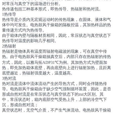
对常压与真空下的温场进行分析。
热传递包括三种基本形式，即热传导、热辐射和热对流。
1热传导
热传导是介质内无宏观运动时的传热现象，在固体、液体和气
体中均可发生。电热鼓风干燥箱的隔板控温，其加热样品的热
量传递方式均为热传导。
由于箱体内壁与隔板材质相同，因此，常压状态与真空状态下
热传导对温度的影响几乎相同。
2热辐射
热辐射是物体具有温度而辐射电磁波的现象，可在真空中传
热。由于电热鼓风干燥箱抽真空后，内部只存在热辐射的传热
方式，因此，以雅马拓ADP31℃为例。其加热方式为壁面加
热，即先加热箱体底壁，再由底壁向上进行辐射加热，且距离
底壁越近，热辐射强度越大，温度越高。
3热对流
热对流是流体中流体流动产生的导热方式，同时会伴随热传
导。电热鼓风干燥箱由于缺少空气强制循环装置，因此，是否
形成自然对流是在常压状态与真空状态下的zui大区别。其
中，常压状态时，箱内底部空气受热上升，上部的冷空气下
沉，形成自然对流；
真空状态时，无空气介质，不产生气体流动。电热鼓风干燥箱