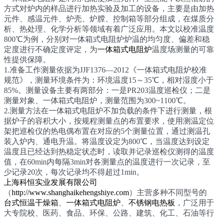
方式对炉内的样品进行加热实验及加工的设备，主要是由加热
元件、感温元件、炉壳、炉膛、控制箱等部分组成，在煤质分
析、热处理、化学分析等领域有着广泛应用。本文以校准温度
800℃为例，分别对一体箱式电阻炉炉温的均匀度、偏差和稳
定度进行不确定度评定，为
一体箱式电阻炉
温度场测量的可靠
性提供保障。
1.准备工作测量依据为JJF1376—2012《一体箱式电阻炉校准
规范》，测量环境条件为：环境温度15～35℃，相对湿度小于
85%。测量设备主要有两部分：一是PR203温度巡检仪；二是
测量对象、一体箱式电阻炉，测量范围为300~1100℃。
2.测量方法在一体箱式电阻炉不加负载的条件下进行测量，根
据炉子的容积大小，按规程测量点的布置要求，使用测温定位
架把巡检仪的热电偶布置在对应的5个测量位置，通过测温孔
装入炉内、通电升温。将温度设定为800℃，当温度达到设定
温度且已经达到热稳定状态时，读取并记录巡检仪测得的温度
值，在60min内每隔3min对各测量点的温度进行一次记录，至
少记录20次，每次记录均不得超过1min。
上海科恒实业发展有限公司
（
http://www.shanghaikehengshiye.com
）主营多种不同型号的
台式恒温干燥箱
、
一体箱式电阻炉
、
不锈钢电热板
，广泛用于
大专院校、医药、食品、环保、公路、建筑、化工、石油等行