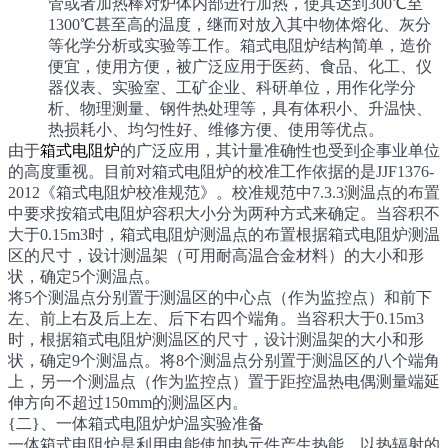
管或者加热棒对炉体内部进行加热，使其达到300℃至
1300℃甚至高的温度，继而对放入其中物体熔化、灰分
等化学分析或实验等工作。箱式电阻炉结构简单，造价
便宜，使用方便，被广泛应用于医药、食品、化工、仪
器仪表、实验室、工矿企业、科研单位，用作化学分
析、物理测量、钢件热处理等，具有体积小、升温快、
热损耗小、均匀性好、维修方便、使用等优点。
由于
箱式电阻炉
的广泛应用，其计量准确性也受到企事业单位
的高度重视。目前对箱式电阻炉的校准工作依据的是JJF1376-
2012《箱式电阻炉校准规范》。校准规范中7.3.3测温点的布置
中要求按箱式电阻炉容积大小分为两种方式来确定。当容积不
大于0.15m3时，箱式电阻炉测温点的布置根据箱式电阻炉测温
区的尺寸，设计测温架（可用耐高温合金材料）的大小和形
状，确定5个测温点。
将5个测温点分别置于测温区的中心点（作为监控点）和前下
左、前上右及后上左、后下右四个端角。当容积大于0.15m3
时，根据箱式电阻炉测温区的尺寸，设计测温架的大小和形
状，确定9个测温点。将8个测温点分别置于测温区的八个端角
上，另一个测温点（作为监控点）置于距控温热电偶测量端延
伸方向不超过150mm的测温区内。
{二}、一体箱式电阻炉炉温实验准备
一体箱式电阻炉是利用电能使加热元件产生热能，以热辐射的